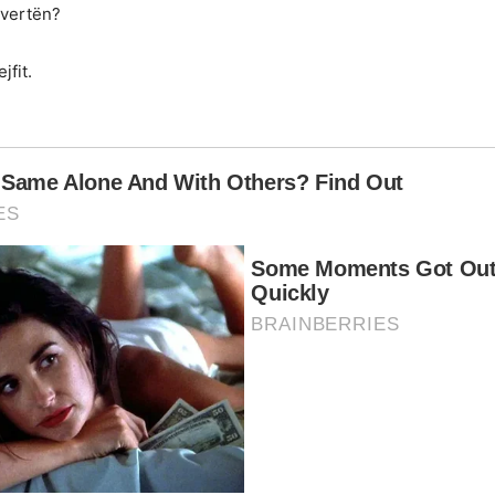
uvertën?
jfit.