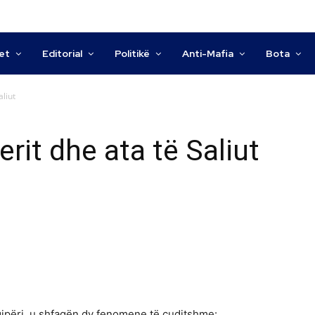
tet
Editorial
Politikë
Anti-Mafia
Bota
aliut
erit dhe ata të Saliut
hqipëri, u shfaqën dy fenomene të çuditshme: