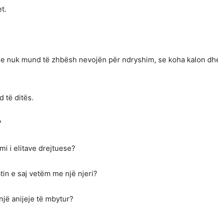
t.
 se nuk mund të zhbësh nevojën për ndryshim, se koha kalon dhe 
d të ditës.
?
mi i elitave drejtuese?
atin e saj vetëm me një njeri?
jë anijeje të mbytur?