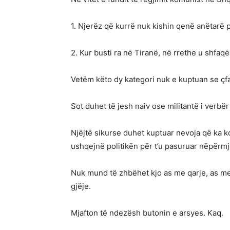
1. Njerëz që kurrë nuk kishin qenë anëtarë p
2. Kur busti ra në Tiranë, në rrethe u shfaqë
Vetëm këto dy kategori nuk e kuptuan se çf
Sot duhet të jesh naiv ose militantë i verbë
Njëjtë sikurse duhet kuptuar nevoja që ka k
ushqejnë politikën për t’u pasuruar nëpërmje
Nuk mund të zhbëhet kjo as me qarje, as me 
gjëje.
Mjafton të ndezësh butonin e arsyes. Kaq.