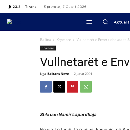
C
23.2
Tirana
E premte, 7 Gusht 2026
Aktuali
Ballina
Kryesore
Vullnetarët e Enverit dhe ata të S
Kryesore
Vullnetarët e Env
Nga
Balkans News
-
2 Janar 2024
Shkruan Namir Lapardhaja
Në vitet e fundit të regjimit komunist në S