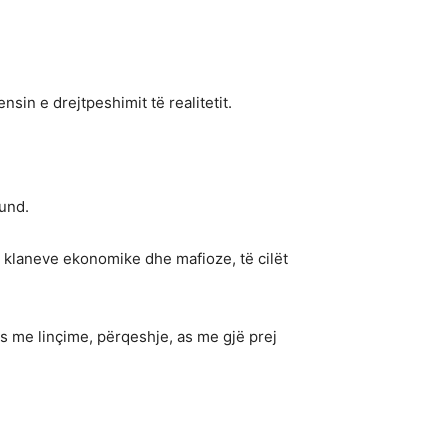
sin e drejtpeshimit të realitetit.
fund.
ë klaneve ekonomike dhe mafioze, të cilët
s me linçime, përqeshje, as me gjë prej