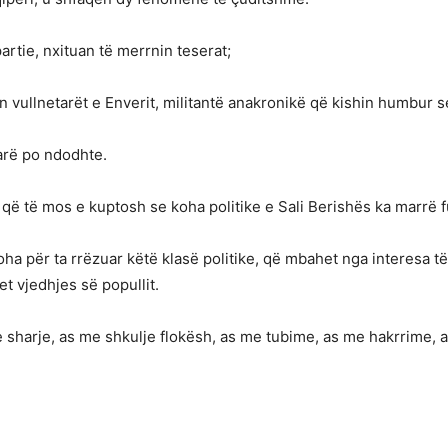
artie, nxituan të merrnin teserat;
n vullnetarët e Enverit, militantë anakronikë që kishin humbur sen
arë po ndodhte.
r që të mos e kuptosh se koha politike e Sali Berishës ka marrë 
oha për ta rrëzuar këtë klasë politike, që mbahet nga interesa t
t vjedhjes së popullit.
sharje, as me shkulje flokësh, as me tubime, as me hakrrime, a