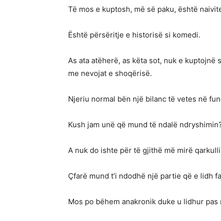
Të mos e kuptosh, më së paku, është naivite
Është përsëritje e historisë si komedi.
As ata atëherë, as këta sot, nuk e kuptojnë
me nevojat e shoqërisë.
Njeriu normal bën një bilanc të vetes në fun
Kush jam unë që mund të ndalë ndryshimin
A nuk do ishte për të gjithë më mirë qarkulli
Çfarë mund t’i ndodhë një partie që e lidh f
Mos po bëhem anakronik duke u lidhur pas n