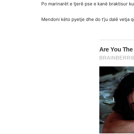
Po marinarët e tjerë pse e kanë braktisur k
Mendoni këto pyetje dhe do t’ju dalë vetja qe