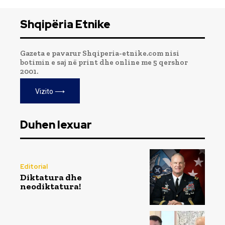
Shqipëria Etnike
Gazeta e pavarur Shqiperia-etnike.com nisi
botimin e saj në print dhe online me 5 qershor
2001.
Vizito ⟶
Duhen lexuar
Editorial
Diktatura dhe
neodiktatura!