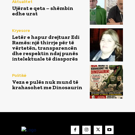
Aktualitet
Ujërat e qeta – shëmbin
edhe urat
Kryesore
Letër e hapur drejtuar Edi
Ramës: një thirrje për të
vërtetën, transparencën
dhe respektin ndaj punës
intelektuale të diasporës
Politikë
Veza e pulës nuk mund të
krahasohet me Dinosaurin