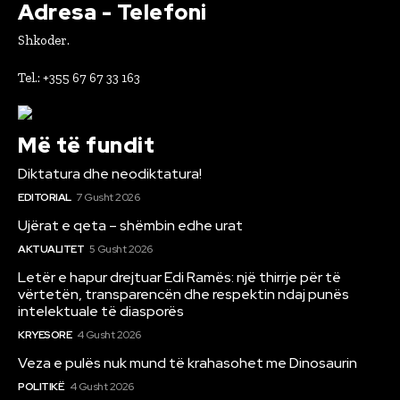
Adresa - Telefoni
Shkoder.
Tel.: +355 67 67 33 163
Më të fundit
Diktatura dhe neodiktatura!
EDITORIAL
7 Gusht 2026
Ujërat e qeta – shëmbin edhe urat
AKTUALITET
5 Gusht 2026
Letër e hapur drejtuar Edi Ramës: një thirrje për të
vërtetën, transparencën dhe respektin ndaj punës
intelektuale të diasporës
KRYESORE
4 Gusht 2026
Veza e pulës nuk mund të krahasohet me Dinosaurin
POLITIKË
4 Gusht 2026