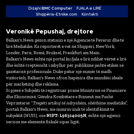
Dizajni:
BMC Computer
FJALA e LIRË
Shqipëria-Etnike.com
Kontakti
Veronikë Pepushaj, drejtore
Balkan's News gëzon statusin e një Agjencie të Pavarur dhe të
lirë Mediatike. Ka reporterët e vet në Shqipëri, New York,
Londër, Paris, Romë, Bruksel, Frankfurt am Main.
Balkan's News është një portal ku fjala e lirë ndihet vërtet e lirë
dhe është rreptësisht i mbyllur për publikime jashtë etikës së
gazetarisë profesionale. Duke patur një numër të madh
vizitorësh, Balkan's News ofron hapësira dhe mundësi ideale
për marketing dhe reklama.
Si pjesë e Subjekti të regjistruar pranë Ministrisë së Financave
dhe Ekonomisë, Qëndra Kombëtare e Biznesit me Fushë
Veprimtarie: “
Tregëti artikuj të ndryshëm, shërbime mediatike
”,
portali Balkan's News, me numrin unik të identifikimit të
subjektit (NUIS), ose
NIPT: L96314005N
, është një agjenci
serioze me elementë fiskalë sipas ligjit.