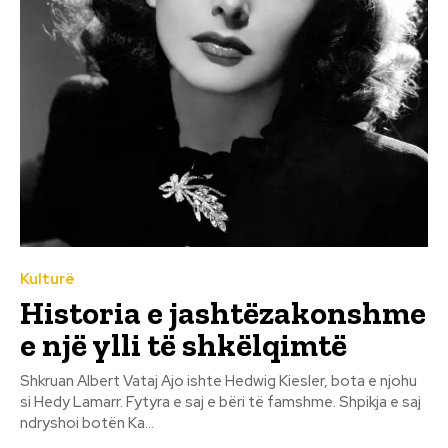
Kulturë
Historia e jashtëzakonshme
e një ylli të shkëlqimtë
Shkruan Albert Vataj Ajo ishte Hedwig Kiesler, bota e njohu
si Hedy Lamarr. Fytyra e saj e bëri të famshme. Shpikja e saj
ndryshoi botën Ka...