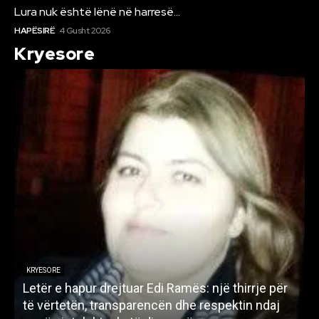
Lura nuk është lënë në harresë…
HAPËSIRË
4 Gusht 2026
Kryesore
KRYESORE
Letër e hapur drejtuar Edi Ramës: një thirrje për
A
të vërtetën, transparencën dhe respektin ndaj