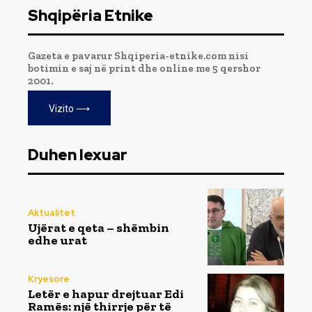
Shqipëria Etnike
Gazeta e pavarur Shqiperia-etnike.com nisi
botimin e saj në print dhe online me 5 qershor
2001.
Vizito ⟶
Duhen lexuar
Aktualitet
Ujërat e qeta – shëmbin
edhe urat
Kryesore
Letër e hapur drejtuar Edi
Ramës: një thirrje për të