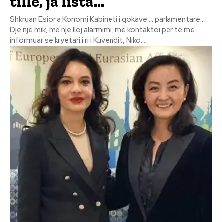
tillë, ja lista…
Shkruan Esiona Konomi Kabineti i qokave…..parlamentare…
Dje një mik, me një lloj alarmimi, më kontaktoi për të më
informuar se kryetari i ri i Kuvendit, Niko...