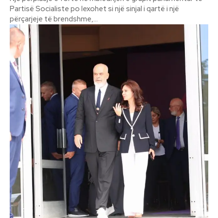
Partisë Socialiste po lexohet si një sinjal i qartë i një
përçarjeje të brendshme,...