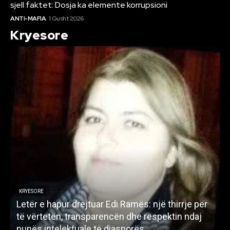
sjell faktet: Dosja ka elemente korrupsioni
ANTI-MAFIA
1 Gusht 2026
Kryesore
KRYESORE
Letër e hapur drejtuar Edi Ramës: një thirrje për
A
të vërtetën, transparencën dhe respektin ndaj
punës intelektuale të diasporës
p