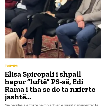
Politikë
Elisa Spiropali i shpall
hapur “luftë” PS-së, Edi
Rama i tha se do ta nxirrte
jashtë…
Një përplasje e fortë në mbledhjen e grupit parlamentar të