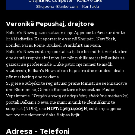
Dizajni:
BMC Computer
FJALA e LIRË
Shqipëria-Etnike.com
Kontakti
Veronikë Pepushaj, drejtore
Balkan's News gëzon statusin e një Agjencie të Pavarur dhe të
lirë Mediatike. Ka reporterët e vet në Shqipëri, New York,
Londër, Paris, Romë, Bruksel, Frankfurt am Main.
Balkan's News është një portal ku fjala e lirë ndihet vërtet e lirë
dhe është rreptësisht i mbyllur për publikime jashtë etikës së
gazetarisë profesionale. Duke patur një numër të madh
vizitorësh, Balkan's News ofron hapësira dhe mundësi ideale
për marketing dhe reklama.
Si pjesë e Subjekti të regjistruar pranë Ministrisë së Financave
dhe Ekonomisë, Qëndra Kombëtare e Biznesit me Fushë
Veprimtarie: “
Tregëti artikuj të ndryshëm, shërbime mediatike
”,
portali Balkan's News, me numrin unik të identifikimit të
subjektit (NUIS), ose
NIPT: L96314005N
, është një agjenci
serioze me elementë fiskalë sipas ligjit.
Adresa - Telefoni