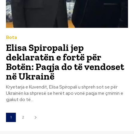
Bota
Elisa Spiropali jep
deklaratën e fortë për
Botën: Paqja do të vendoset
në Ukrainë
Kryetarja e Kuvendit, Elisa Spiropali u shpreh sot se për
Ukrainën ka shpresë se herët apo vonë paqja me çmimin e
gjakut do të...
1
2