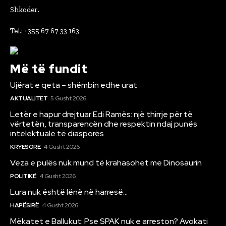
Shkoder.
Tel.: +355 67 67 33 163
Më të fundit
Ujërat e qeta – shëmbin edhe urat
AKTUALITET
5 Gusht 2026
Letër e hapur drejtuar Edi Ramës: një thirrje për të
vërtetën, transparencën dhe respektin ndaj punës
intelektuale të diasporës
KRYESORE
4 Gusht 2026
Veza e pulës nuk mund të krahasohet me Dinosaurin
POLITIKË
4 Gusht 2026
Lura nuk është lënë në harresë…
HAPËSIRË
4 Gusht 2026
Mëkatet e Ballukut: Pse SPAK nuk e arreston? Avokati