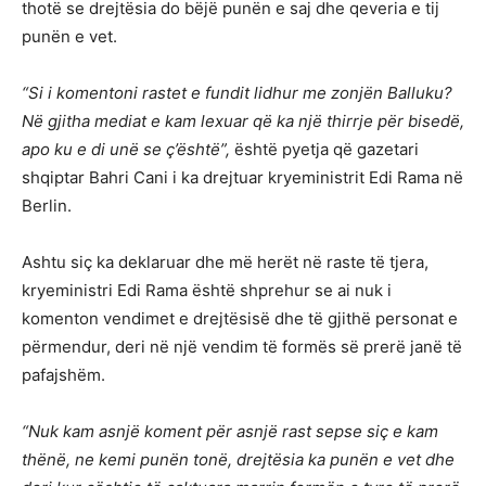
thotë se drejtësia do bëjë punën e saj dhe qeveria e tij
punën e vet.
“Si i komentoni rastet e fundit lidhur me zonjën Balluku?
Në gjitha mediat e kam lexuar që ka një thirrje për bisedë,
apo ku e di unë se ç’është”,
është pyetja që gazetari
shqiptar Bahri Cani i ka drejtuar kryeministrit Edi Rama në
Berlin.
Ashtu siç ka deklaruar dhe më herët në raste të tjera,
kryeministri Edi Rama është shprehur se ai nuk i
komenton vendimet e drejtësisë dhe të gjithë personat e
përmendur, deri në një vendim të formës së prerë janë të
pafajshëm.
“Nuk kam asnjë koment për asnjë rast sepse siç e kam
thënë, ne kemi punën tonë, drejtësia ka punën e vet dhe