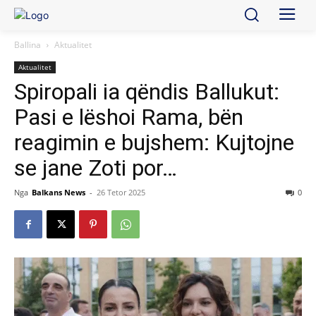
Ballina
Aktualitet
Aktualitet
Spiropali ia qëndis Ballukut:
Pasi e lëshoi Rama, bën
reagimin e bujshem: Kujtojne
se jane Zoti por…
Nga
Balkans News
-
26 Tetor 2025
0