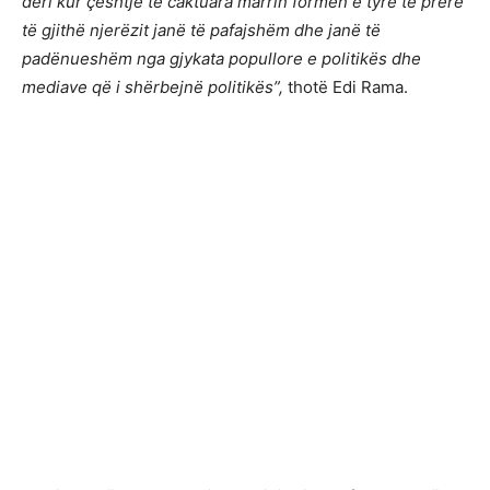
deri kur çështje të caktuara marrin formën e tyre të prerë
të gjithë njerëzit janë të pafajshëm dhe janë të
padënueshëm nga gjykata popullore e politikës dhe
mediave që i shërbejnë politikës”,
thotë Edi Rama.