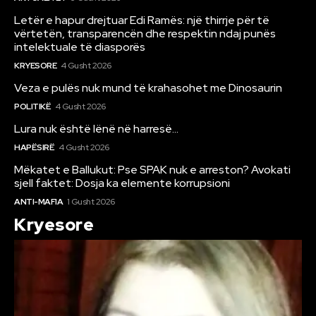
Letër e hapur drejtuar Edi Ramës: një thirrje për të
vërtetën, transparencën dhe respektin ndaj punës
intelektuale të diasporës
KRYESORE
4 Gusht 2026
Veza e pulës nuk mund të krahasohet me Dinosaurin
POLITIKË
4 Gusht 2026
Lura nuk është lënë në harresë…
HAPËSIRË
4 Gusht 2026
Mëkatet e Ballukut: Pse SPAK nuk e arreston? Avokati
sjell faktet: Dosja ka elemente korrupsioni
ANTI-MAFIA
1 Gusht 2026
Kryesore