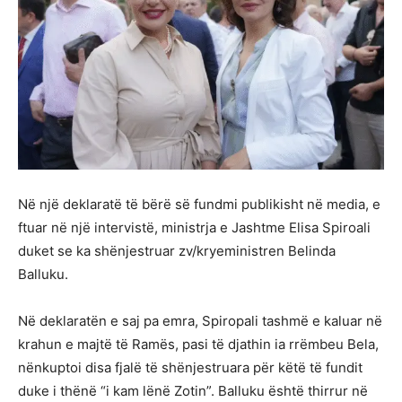
Në një deklaratë të bërë së fundmi publikisht në media, e
ftuar në një intervistë, ministrja e Jashtme Elisa Spiroali
duket se ka shënjestruar zv/kryeministren Belinda
Balluku.
Në deklaratën e saj pa emra, Spiropali tashmë e kaluar në
krahun e majtë të Ramës, pasi të djathin ia rrëmbeu Bela,
nënkuptoi disa fjalë të shënjestruara për këtë të fundit
duke i thënë “i kam lënë Zotin”. Balluku është thirrur në