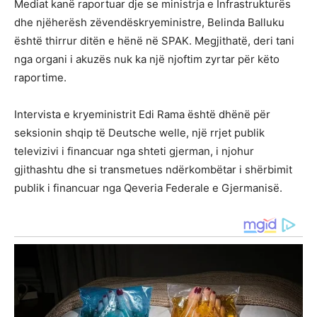
Mediat kanë raportuar dje se ministrja e Infrastrukturës
dhe njëherësh zëvendëskryeministre, Belinda Balluku
është thirrur ditën e hënë në SPAK. Megjithatë, deri tani
nga organi i akuzës nuk ka një njoftim zyrtar për këto
raportime.
Intervista e kryeministrit Edi Rama është dhënë për
seksionin shqip të Deutsche welle, një rrjet publik
televizivi i financuar nga shteti gjerman, i njohur
gjithashtu dhe si transmetues ndërkombëtar i shërbimit
publik i financuar nga Qeveria Federale e Gjermanisë.