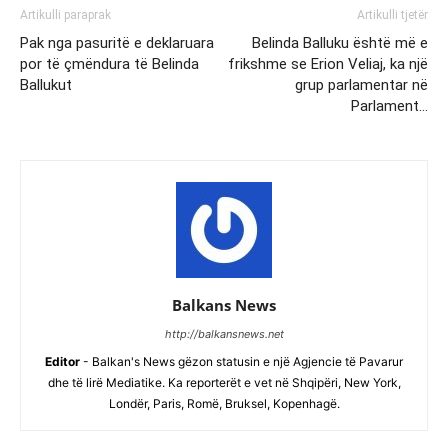
Artikulli paraprak
Artikulli tjetër
Pak nga pasuritë e deklaruara
Belinda Balluku është më e
por të çmëndura të Belinda
frikshme se Erion Veliaj, ka një
Ballukut
grup parlamentar në
Parlament…
Balkans News
http://balkansnews.net
Editor
- Balkan's News gëzon statusin e një Agjencie të Pavarur
dhe të lirë Mediatike. Ka reporterët e vet në Shqipëri, New York,
Londër, Paris, Romë, Bruksel, Kopenhagë.