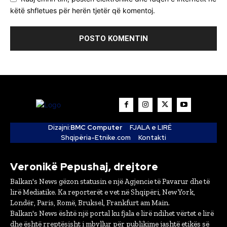
këtë shfletues për herën tjetër që komentoj.
Dizajni:
BMC Computer
FJALA e LIRË
Shqipëria-Etnike.com
Kontakti
Veronikë Pepushaj, drejtore
Balkan's News gëzon statusin e një Agjencie të Pavarur dhe të
lirë Mediatike. Ka reporterët e vet në Shqipëri, New York,
Londër, Paris, Romë, Bruksel, Frankfurt am Main.
Balkan's News është një portal ku fjala e lirë ndihet vërtet e lirë
dhe është rreptësisht i mbyllur për publikime jashtë etikës së