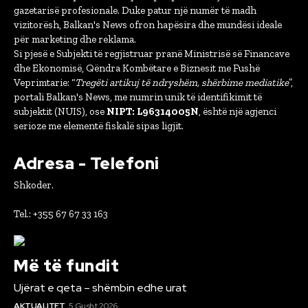
gazetarisë profesionale. Duke patur një numër të madh
vizitorësh, Balkan's News ofron hapësira dhe mundësi ideale
për marketing dhe reklama.
Si pjesë e Subjekti të regjistruar pranë Ministrisë së Financave
dhe Ekonomisë, Qëndra Kombëtare e Biznesit me Fushë
Veprimtarie: “
Tregëti artikuj të ndryshëm, shërbime mediatike
”,
portali Balkan's News, me numrin unik të identifikimit të
subjektit (NUIS), ose
NIPT: L96314005N
, është një agjenci
serioze me elementë fiskalë sipas ligjit.
Adresa - Telefoni
Shkoder.
Tel.: +355 67 67 33 163
Më të fundit
Ujërat e qeta – shëmbin edhe urat
AKTUALITET
5 Gusht 2026