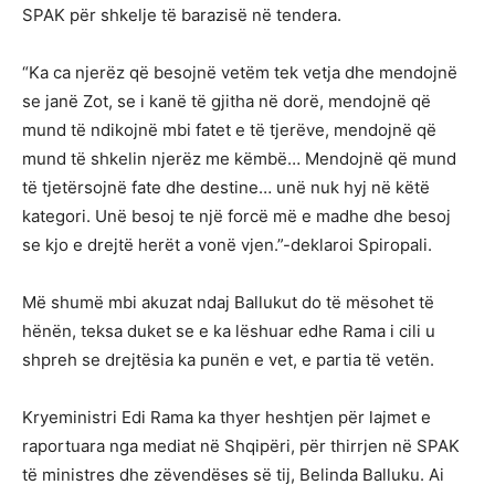
SPAK për shkelje të barazisë në tendera.
“Ka ca njerëz që besojnë vetëm tek vetja dhe mendojnë
se janë Zot, se i kanë të gjitha në dorë, mendojnë që
mund të ndikojnë mbi fatet e të tjerëve, mendojnë që
mund të shkelin njerëz me këmbë… Mendojnë që mund
të tjetërsojnë fate dhe destine… unë nuk hyj në këtë
kategori. Unë besoj te një forcë më e madhe dhe besoj
se kjo e drejtë herët a vonë vjen.”-deklaroi Spiropali.
Më shumë mbi akuzat ndaj Ballukut do të mësohet të
hënën, teksa duket se e ka lëshuar edhe Rama i cili u
shpreh se drejtësia ka punën e vet, e partia të vetën.
Kryeministri Edi Rama ka thyer heshtjen për lajmet e
raportuara nga mediat në Shqipëri, për thirrjen në SPAK
të ministres dhe zëvendëses së tij, Belinda Balluku. Ai