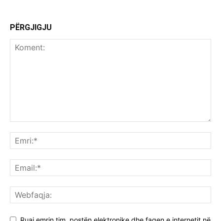
PËRGJIGJU
Ruaj emrin tim, postën elektronike dhe faqen e internetit në