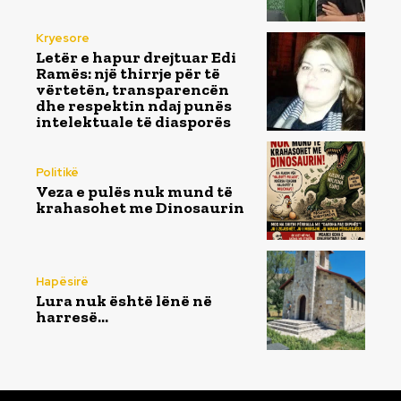
Kryesore
Letër e hapur drejtuar Edi
Ramës: një thirrje për të
vërtetën, transparencën
dhe respektin ndaj punës
intelektuale të diasporës
Politikë
Veza e pulës nuk mund të
krahasohet me Dinosaurin
Hapësirë
Lura nuk është lënë në
harresë…