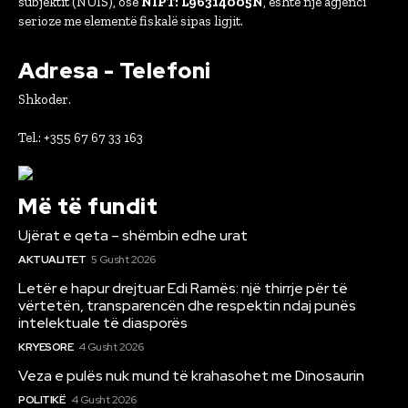
subjektit (NUIS), ose
NIPT: L96314005N
, është një agjenci
serioze me elementë fiskalë sipas ligjit.
Adresa - Telefoni
Shkoder.
Tel.: +355 67 67 33 163
Më të fundit
Ujërat e qeta – shëmbin edhe urat
AKTUALITET
5 Gusht 2026
Letër e hapur drejtuar Edi Ramës: një thirrje për të
vërtetën, transparencën dhe respektin ndaj punës
intelektuale të diasporës
KRYESORE
4 Gusht 2026
Veza e pulës nuk mund të krahasohet me Dinosaurin
POLITIKË
4 Gusht 2026