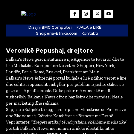
Dizajni:
BMC Computer
FJALA e LIRË
Shqipëria-Etnike.com
Kontakti
Veronikë Pepushaj, drejtore
Balkan's News gëzon statusin e një Agjencie të Pavarur dhe të
lirë Mediatike. Ka reporterët e vet në Shqipëri, New York,
Londër, Paris, Romë, Bruksel, Frankfurt am Main.
Balkan's News është një portal ku fjala e lirë ndihet vërtet e lirë
dhe është rreptësisht i mbyllur për publikime jashtë etikës së
gazetarisë profesionale. Duke patur një numër të madh
vizitorësh, Balkan's News ofron hapësira dhe mundësi ideale
për marketing dhe reklama.
Si pjesë e Subjekti të regjistruar pranë Ministrisë së Financave
dhe Ekonomisë, Qëndra Kombëtare e Biznesit me Fushë
Veprimtarie: “
Tregëti artikuj të ndryshëm, shërbime mediatike
”,
portali Balkan's News, me numrin unik të identifikimit të