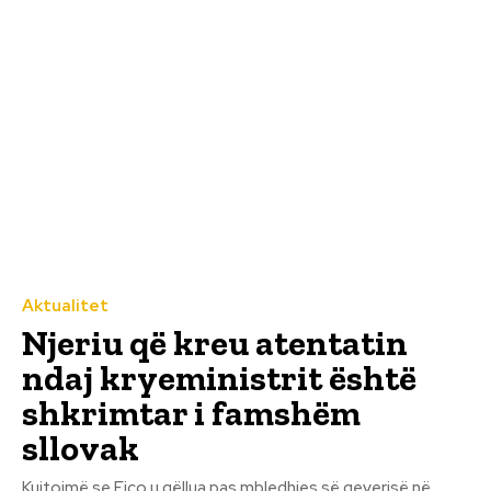
Aktualitet
Njeriu që kreu atentatin
ndaj kryeministrit është
shkrimtar i famshëm
sllovak
Kujtojmë se Fico u qëllua pas mbledhjes së qeverisë në