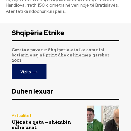
Handlova, rreth 150 kilometra në verilindje të Bratislavës.
Atentati ka ndodhur kur i pari i...
Shqipëria Etnike
Gazeta e pavarur Shqiperia-etnike.com nisi
botimin e saj në print dhe online me 5 qershor
2001.
Vizito ⟶
Duhen lexuar
Aktualitet
Ujërat e qeta – shëmbin
edhe urat