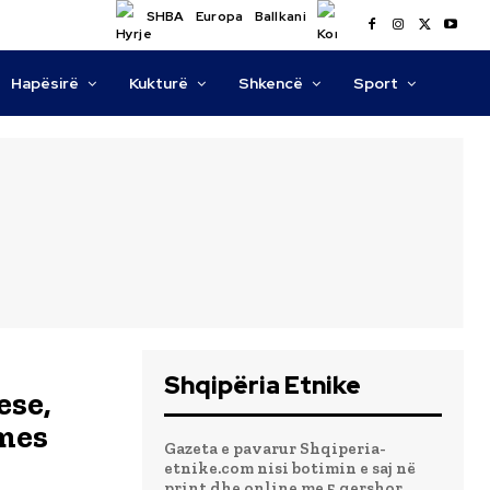
SHBA
Europa
Ballkani
Hapësirë
Kukturë
Shkencë
Sport
Shqipëria Etnike
ese,
hmes
Gazeta e pavarur Shqiperia-
etnike.com nisi botimin e saj në
print dhe online me 5 qershor