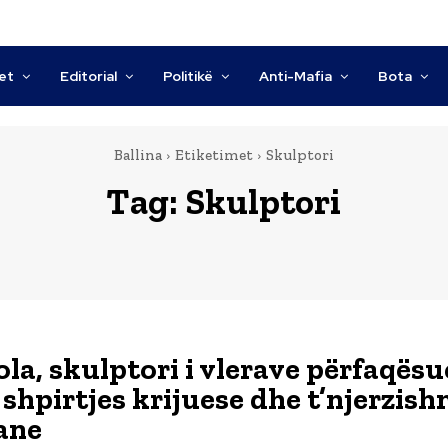
tet
Editorial
Politikë
Anti-Mafia
Bota
Ballina
Etiketimet
Skulptori
Tag:
Skulptori
ola, skulptori i vlerave përfaqësu
i shpirtjes krijuese dhe t’njerzis
ane