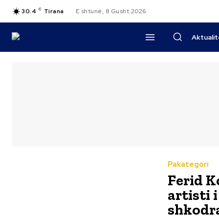
C
30.4
Tirana
E shtunë, 8 Gusht 2026
Aktuali
Pakategori
Ferid K
artisti 
shkodr