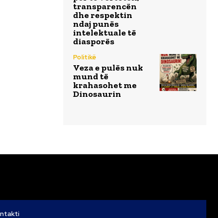
transparencën
dhe respektin
ndaj punës
intelektuale të
diasporës
Politikë
Veza e pulës nuk
mund të
krahasohet me
Dinosaurin
ntakti