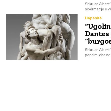
Shkruan Albert Vataj Portreti për Ferid Kolën, një prej skulptorëve 
sipërmarrje e vë
Hapësirë
“Ugolino
Dantes 
“burgos
Shkruan Albert Vataj Muskuj të tendosur, nerva, tension dhe frikë.