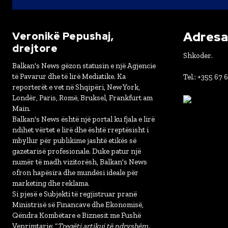
Adresa 
Veronikë Pepushaj,
drejtore
Shkoder.
Balkan's News gëzon statusin e një Agjencie
të Pavarur dhe të lirë Mediatike. Ka
Tel.: +355 67 
reporterët e vet në Shqipëri, New York,
Londër, Paris, Romë, Bruksel, Frankfurt am
Main.
Balkan's News është një portal ku fjala e lirë
ndihet vërtet e lirë dhe është rreptësisht i
mbyllur për publikime jashtë etikës së
gazetarisë profesionale. Duke patur një
numër të madh vizitorësh, Balkan's News
ofron hapësira dhe mundësi ideale për
marketing dhe reklama.
Si pjesë e Subjekti të regjistruar pranë
Ministrisë së Financave dhe Ekonomisë,
Qëndra Kombëtare e Biznesit me Fushë
Veprimtarie: “
Tregëti artikuj të ndryshëm,