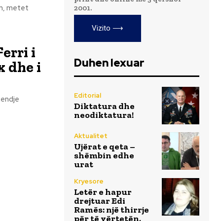
2001.
Vizito ⟶
erri i
Duhen lexuar
 dhe i
Editorial
Diktatura dhe
neodiktatura!
Aktualitet
Ujërat e qeta –
shëmbin edhe
urat
Kryesore
Letër e hapur
drejtuar Edi
Ramës: një thirrje
për të vërtetën,