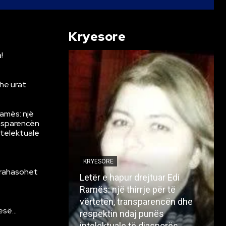
Kryesore
!
he urat
Ramës: një
ansparencën
ntelektuale
KRYESORE
krahasohet
Letër e hapur drejtuar Edi
Ramës: një thirrje për të
vërtetën, transparencën dhe
resë…
respektin ndaj punës
intelektuale të diasporës