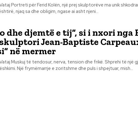
ma unik shkodran, metet
shtirë, njaq sa dhe obligim, ngase ai asht njeni...
 dhe djemtë e tij”, si i nxori nga F
skulptori Jean-Baptiste Carpeaux
i” në mermer
 Shprehi të një gjendje
pendimi dhe ndëshkimi. Një frymëmarrje e zoritshme dhe puls i shpejtuar, mish...