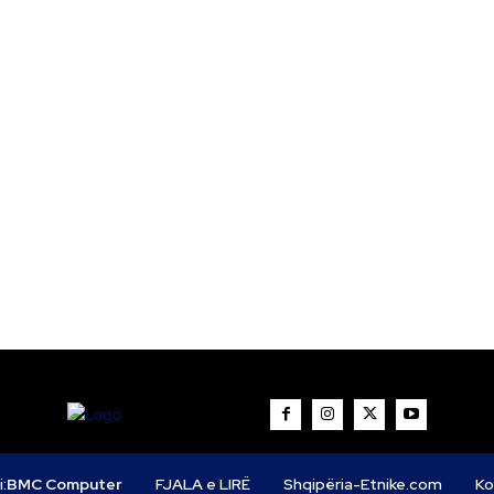
i:
BMC Computer
FJALA e LIRË
Shqipëria-Etnike.com
Ko