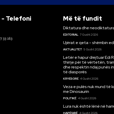
- Telefoni
Më të fundit
Diktatura dhe neodiktatura
EDITORIAL
7 Gusht 2026
67 33 163
Ujërat e qeta – shëmbin ed
AKTUALITET
5 Gusht 2026
Letër e hapur drejtuar Edi 
thirrje për të vërtetën, tr
dhe respektin ndaj punës i
të diasporës
KRYESORE
4 Gusht 2026
Veza e pulës nuk mund të 
me Dinosaurin
POLITIKË
4 Gusht 2026
Lura nuk është lënë në har
HAPËSIRË
4 Gusht 2026