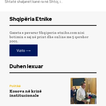
Shtatë shaljanët kanë ra në.Shtoj, i...
Shqipëria Etnike
Gazeta e pavarur Shqiperia-etnike.com nisi
botimin e saj në print dhe online me 5 qershor
2001.
Vizito ⟶
Duhen lexuar
Politikë
Kosova në krizë
institucionale