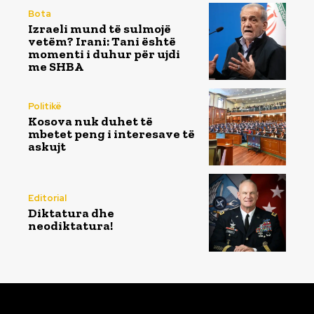
Bota
Izraeli mund të sulmojë
vetëm? Irani: Tani është
momenti i duhur për ujdi
me SHBA
Politikë
Kosova nuk duhet të
mbetet peng i interesave të
askujt
Editorial
Diktatura dhe
neodiktatura!