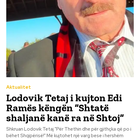
Aktualitet
Lodovik Tetaj i kujton Edi
Ramës këngën “Shtatë
shaljanë kanë ra në Shtoj”
Shkruan Lodovik Tetaj "Për Thethin dhe për gjithçka që po i
bëhet Shqipërisë!" Më kujtohet një varg bese i hershëm