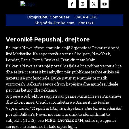
Dizajni:
BMC Computer
FJALA e LIRË
Shqipëria-Etnike.com
Kontakti
Veronikë Pepushaj, drejtore
Balkan's News gëzon statusin e një Agjencie të Pavarur dhe të
lirë Mediatike. Ka reporterët e vet në Shqipëri, New York,
Londër, Paris, Romë, Bruksel, Frankfurt am Main.
Balkan's News është një portal ku fjala e lirë ndihet vërtet e lirë
dhe është rreptësisht i mbyllur për publikime jashtë etikës së
gazetarisë profesionale. Duke patur një numër të madh
vizitorësh, Balkan's News ofron hapësira dhe mundësi ideale
për marketing dhe reklama.
Si pjesë e Subjekti të regjistruar pranë Ministrisë së Financave
dhe Ekonomisë, Qëndra Kombëtare e Biznesit me Fushë
Veprimtarie: “
Tregëti artikuj të ndryshëm, shërbime mediatike
”,
portali Balkan's News, me numrin unik të identifikimit të
subjektit (NUIS), ose
NIPT: L96314005N
, është një agjenci
serioze me elementë fiskalë sipas ligjit.