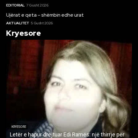
EDITORIAL
7 Gusht 2026
Ujërat e qeta – shëmbin edhe urat
AKTUALITET
5 Gusht 2026
Kryesore
KRYESORE
Letër e hapur drejtuar Edi Ramës: një thirrje për
A