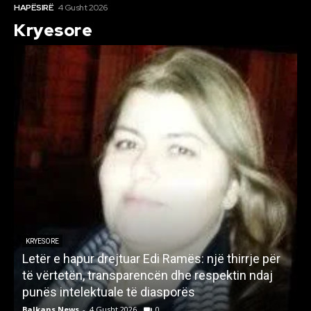
HAPËSIRË
4 Gusht 2026
Kryesore
KRYESORE
Letër e hapur drejtuar Edi Ramës: një thirrje për
A
të vërtetën, transparencën dhe respektin ndaj
punës intelektuale të diasporës
p
Balkans News
-
4 Gusht 2026
0
B