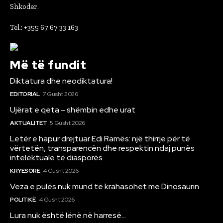
Shkoder.
Tel.: +355 67 67 33 163
Më të fundit
Diktatura dhe neodiktatura!
EDITORIAL
7 Gusht 2026
Ujërat e qeta – shëmbin edhe urat
AKTUALITET
5 Gusht 2026
Letër e hapur drejtuar Edi Ramës: një thirrje për të
vërtetën, transparencën dhe respektin ndaj punës
intelektuale të diasporës
KRYESORE
4 Gusht 2026
Veza e pulës nuk mund të krahasohet me Dinosaurin
POLITIKË
4 Gusht 2026
Lura nuk është lënë në harresë…