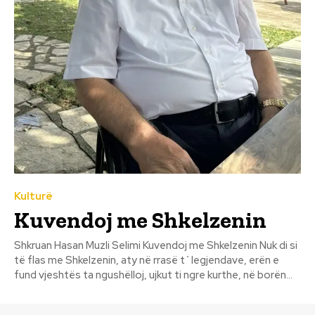
Kulturë
Kuvendoj me Shkelzenin
Shkruan Hasan Muzli Selimi Kuvendoj me Shkelzenin Nuk di si
të flas me Shkelzenin, aty në rrasë t`legjendave, erën e
fund vjeshtës ta ngushëlloj, ujkut ti ngre kurthe, në borën...