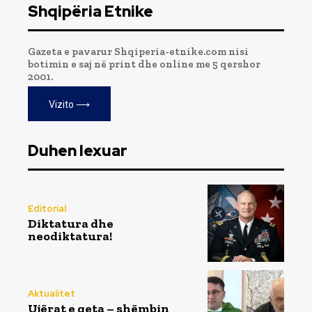
Shqipëria Etnike
Gazeta e pavarur Shqiperia-etnike.com nisi
botimin e saj në print dhe online me 5 qershor
2001.
Vizito ⟶
Duhen lexuar
Editorial
Diktatura dhe
neodiktatura!
Aktualitet
Ujërat e qeta – shëmbin