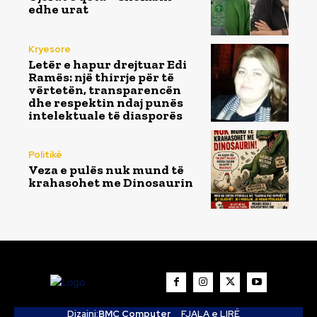
edhe urat
Kryesore
Letër e hapur drejtuar Edi
Ramës: një thirrje për të
vërtetën, transparencën
dhe respektin ndaj punës
intelektuale të diasporës
Politikë
Veza e pulës nuk mund të
krahasohet me Dinosaurin
Dizajni:
BMC Computer
FJALA e LIRË