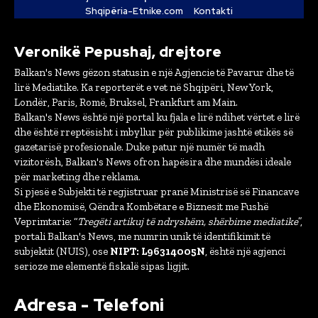
Shqipëria-Etnike.com
Kontakti
Veronikë Pepushaj, drejtore
Balkan's News gëzon statusin e një Agjencie të Pavarur dhe të
lirë Mediatike. Ka reporterët e vet në Shqipëri, New York,
Londër, Paris, Romë, Bruksel, Frankfurt am Main.
Balkan's News është një portal ku fjala e lirë ndihet vërtet e lirë
dhe është rreptësisht i mbyllur për publikime jashtë etikës së
gazetarisë profesionale. Duke patur një numër të madh
vizitorësh, Balkan's News ofron hapësira dhe mundësi ideale
për marketing dhe reklama.
Si pjesë e Subjekti të regjistruar pranë Ministrisë së Financave
dhe Ekonomisë, Qëndra Kombëtare e Biznesit me Fushë
Veprimtarie: “
Tregëti artikuj të ndryshëm, shërbime mediatike
”,
portali Balkan's News, me numrin unik të identifikimit të
subjektit (NUIS), ose
NIPT: L96314005N
, është një agjenci
serioze me elementë fiskalë sipas ligjit.
Adresa - Telefoni