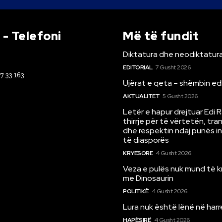
- Telefoni
Më të fundit
Diktatura dhe neodiktatura
EDITORIAL
7 Gusht 2026
67 33 163
Ujërat e qeta – shëmbin ed
AKTUALITET
5 Gusht 2026
Letër e hapur drejtuar Edi 
thirrje për të vërtetën, tr
dhe respektin ndaj punës i
të diasporës
KRYESORE
4 Gusht 2026
Veza e pulës nuk mund të 
me Dinosaurin
POLITIKË
4 Gusht 2026
Lura nuk është lënë në har
HAPËSIRË
4 Gusht 2026