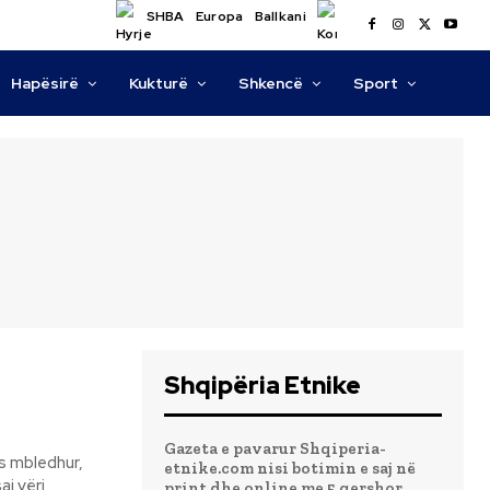
SHBA
Europa
Ballkani
Hapësirë
Kukturë
Shkencë
Sport
Shqipëria Etnike
Gazeta e pavarur Shqiperia-
etnike.com nisi botimin e saj në
print dhe online me 5 qershor