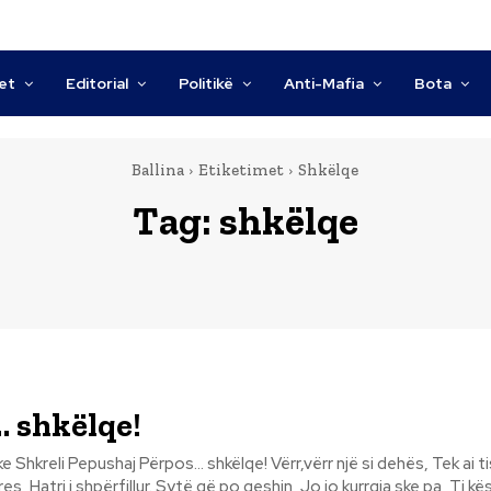
tet
Editorial
Politikë
Anti-Mafia
Bota
Ballina
Etiketimet
Shkëlqe
Tag:
shkëlqe
 shkëlqe!
shkëlqe! Vërr,vërr një si dehës, Tek ai tis mbledhur,
Sytë që po qeshin, Jo jo kurrgja ske pa, Ti kësaj vëri