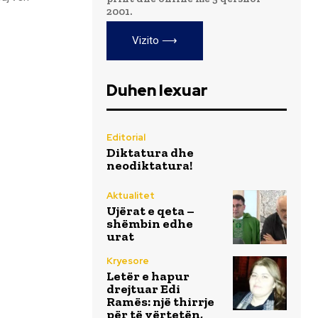
2001.
Vizito ⟶
Duhen lexuar
Editorial
Diktatura dhe
neodiktatura!
Aktualitet
Ujërat e qeta –
shëmbin edhe
urat
Kryesore
Letër e hapur
drejtuar Edi
Ramës: një thirrje
për të vërtetën,