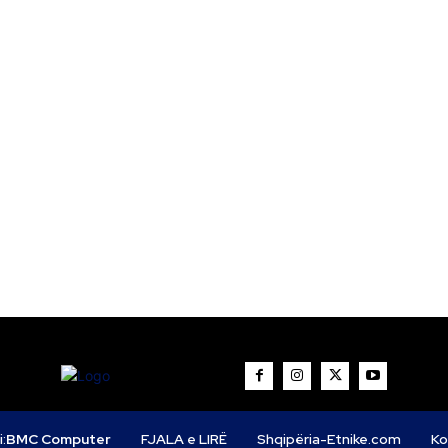
i:
BMC Computer
FJALA e LIRË
Shqipëria-Etnike.com
Ko