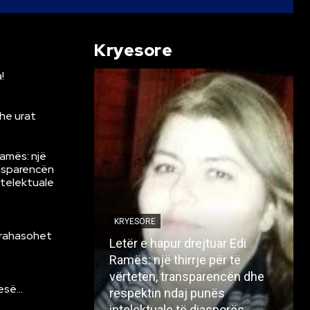
Kryesore
!
he urat
Ramës: një
ansparencën
ntelektuale
KRYESORE
krahasohet
Letër e hapur drejtuar Edi
Ramës: një thirrje për të
vërtetën, transparencën dhe
resë…
respektin ndaj punës
intelektuale të diasporës