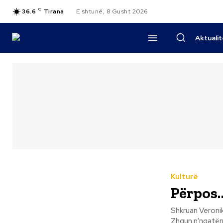
C
36.6
Tirana
E shtunë, 8 Gusht 2026
Aktuali
Kulturë
Përpos…
Shkruan Veronike Shkreli Pepushaj Përpos... 
Zhgun n'ngatërres, Hatri i shpërfillur. 