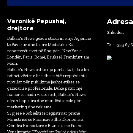
Adresa 
Veronikë Pepushaj,
drejtore
Shkoder.
Balkan's News gëzon statusin e një Agjencie
të Pavarur dhe të lirë Mediatike. Ka
Tel.: +355 67 
reporterët e vet në Shqipëri, New York,
Londër, Paris, Romë, Bruksel, Frankfurt am
Main.
Balkan's News është një portal ku fjala e lirë
ndihet vërtet e lirë dhe është rreptësisht i
mbyllur për publikime jashtë etikës së
gazetarisë profesionale. Duke patur një
numër të madh vizitorësh, Balkan's News
ofron hapësira dhe mundësi ideale për
marketing dhe reklama.
Si pjesë e Subjekti të regjistruar pranë
Ministrisë së Financave dhe Ekonomisë,
Qëndra Kombëtare e Biznesit me Fushë
Veprimtarie: “
Tregëti artikuj të ndryshëm,