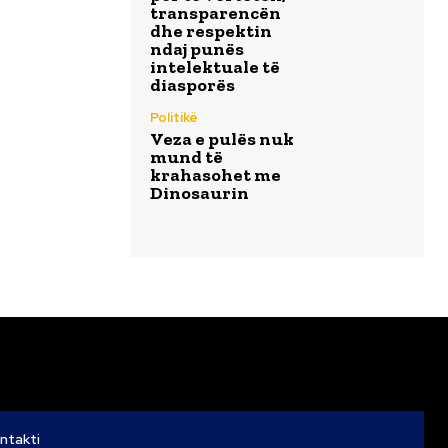
transparencën
dhe respektin
ndaj punës
intelektuale të
diasporës
Politikë
Veza e pulës nuk
mund të
krahasohet me
Dinosaurin
ntakti