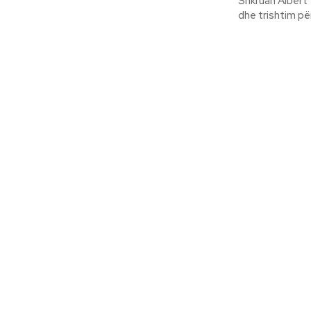
Shkruan Albert Vataj Piktura dhe jo vetëm ajo, kanë mbrujtur me një shp
dhe trishtim për