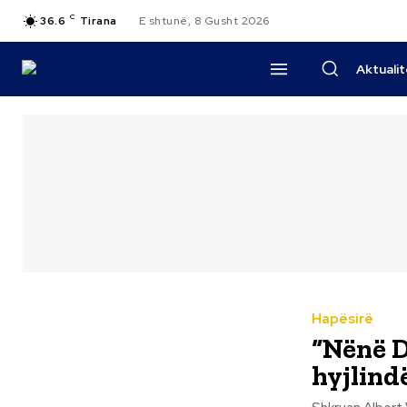
C
36.6
Tirana
E shtunë, 8 Gusht 2026
Aktuali
Hapësirë
“Nënë D
hyjlind