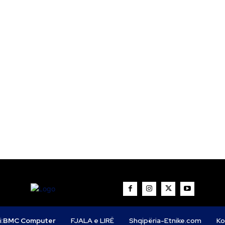
i:
BMC Computer
FJALA e LIRË
Shqipëria-Etnike.com
Ko