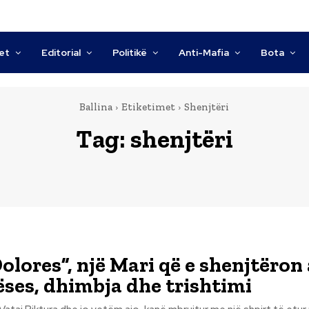
tet
Editorial
Politikë
Anti-Mafia
Bota
Ballina
Etiketimet
Shenjtëri
Tag:
shenjtëri
olores”, një Mari që e shenjtëron 
ëses, dhimbja dhe trishtimi