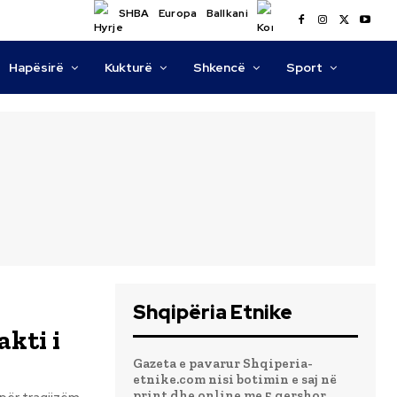
SHBA
Europa
Ballkani
Hapësirë
Kukturë
Shkencë
Sport
Shqipëria Etnike
akti i
Gazeta e pavarur Shqiperia-
etnike.com nisi botimin e saj në
print dhe online me 5 qershor