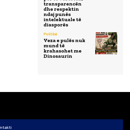
transparencën
dhe respektin
ndaj punës
intelektuale të
diasporës
Politikë
Veza e pulës nuk
mund të
krahasohet me
Dinosaurin
ntakti