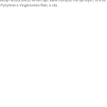
irt të etur për tragjizëm
fytyrimin e Virgjëreshës Mari, e cila...