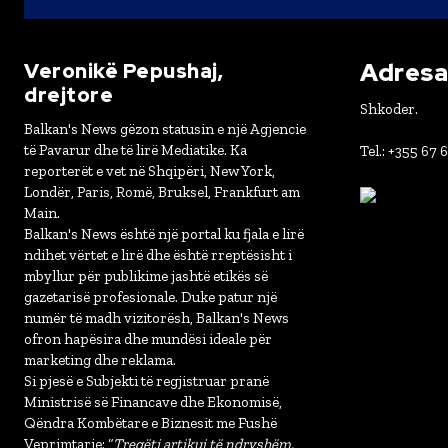
Adresa 
Veronikë Pepushaj,
drejtore
Shkoder.
Balkan's News gëzon statusin e një Agjencie
të Pavarur dhe të lirë Mediatike. Ka
Tel.: +355 67 
reporterët e vet në Shqipëri, New York,
Londër, Paris, Romë, Bruksel, Frankfurt am
Main.
Balkan's News është një portal ku fjala e lirë
ndihet vërtet e lirë dhe është rreptësisht i
mbyllur për publikime jashtë etikës së
gazetarisë profesionale. Duke patur një
numër të madh vizitorësh, Balkan's News
ofron hapësira dhe mundësi ideale për
marketing dhe reklama.
Si pjesë e Subjekti të regjistruar pranë
Ministrisë së Financave dhe Ekonomisë,
Qëndra Kombëtare e Biznesit me Fushë
Veprimtarie: “
Tregëti artikuj të ndryshëm,