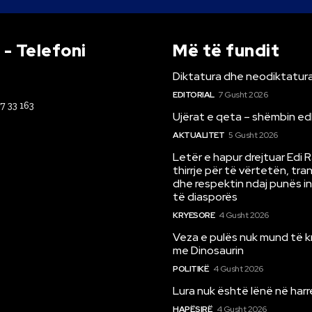
- Telefoni
Më të fundit
Diktatura dhe neodiktatura
EDITORIAL
7 Gusht 2026
67 33 163
Ujërat e qeta – shëmbin ed
AKTUALITET
5 Gusht 2026
Letër e hapur drejtuar Edi 
thirrje për të vërtetën, tr
dhe respektin ndaj punës i
të diasporës
KRYESORE
4 Gusht 2026
Veza e pulës nuk mund të 
me Dinosaurin
POLITIKË
4 Gusht 2026
Lura nuk është lënë në har
HAPËSIRË
4 Gusht 2026