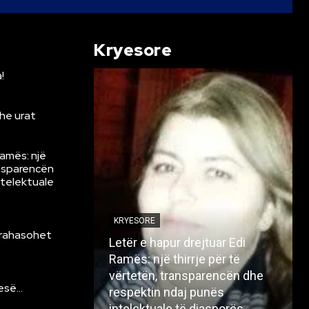
Kryesore
!
he urat
Ramës: një
ansparencën
ntelektuale
KRYESORE
krahasohet
Letër e hapur drejtuar Edi
Ramës: një thirrje për të
vërtetën, transparencën dhe
resë…
respektin ndaj punës
intelektuale të diasporës