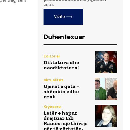
2001.
Vizito ⟶
Duhen lexuar
Editorial
Diktatura dhe
neodiktatura!
Aktualitet
Ujërat e qeta –
shëmbin edhe
urat
Kryesore
Letër e hapur
drejtuar Edi
Ramës: një thirrje
për të vërtetën,