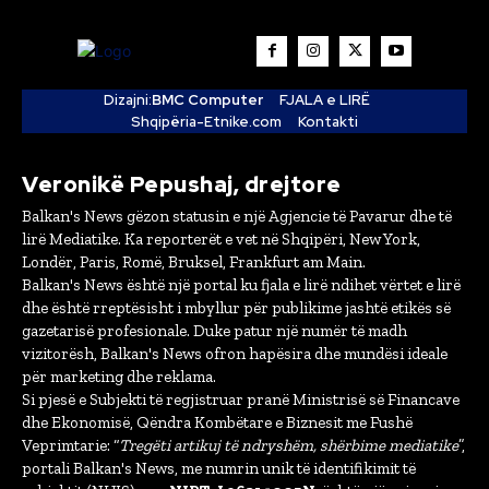
Dizajni:
BMC Computer
FJALA e LIRË
Shqipëria-Etnike.com
Kontakti
Veronikë Pepushaj, drejtore
Balkan's News gëzon statusin e një Agjencie të Pavarur dhe të
lirë Mediatike. Ka reporterët e vet në Shqipëri, New York,
Londër, Paris, Romë, Bruksel, Frankfurt am Main.
Balkan's News është një portal ku fjala e lirë ndihet vërtet e lirë
dhe është rreptësisht i mbyllur për publikime jashtë etikës së
gazetarisë profesionale. Duke patur një numër të madh
vizitorësh, Balkan's News ofron hapësira dhe mundësi ideale
për marketing dhe reklama.
Si pjesë e Subjekti të regjistruar pranë Ministrisë së Financave
dhe Ekonomisë, Qëndra Kombëtare e Biznesit me Fushë
Veprimtarie: “
Tregëti artikuj të ndryshëm, shërbime mediatike
”,
portali Balkan's News, me numrin unik të identifikimit të