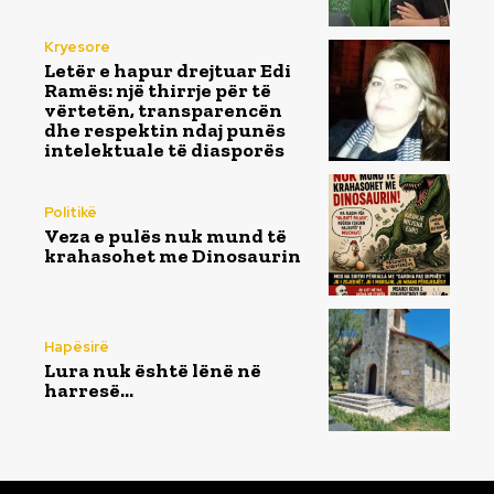
Kryesore
Letër e hapur drejtuar Edi
Ramës: një thirrje për të
vërtetën, transparencën
dhe respektin ndaj punës
intelektuale të diasporës
Politikë
Veza e pulës nuk mund të
krahasohet me Dinosaurin
Hapësirë
Lura nuk është lënë në
harresë…