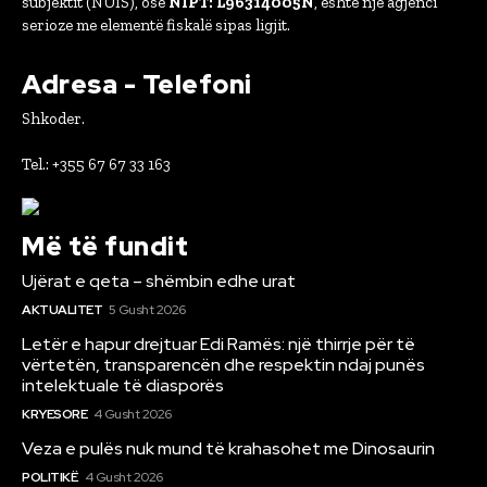
subjektit (NUIS), ose
NIPT: L96314005N
, është një agjenci
serioze me elementë fiskalë sipas ligjit.
Adresa - Telefoni
Shkoder.
Tel.: +355 67 67 33 163
Më të fundit
Ujërat e qeta – shëmbin edhe urat
AKTUALITET
5 Gusht 2026
Letër e hapur drejtuar Edi Ramës: një thirrje për të
vërtetën, transparencën dhe respektin ndaj punës
intelektuale të diasporës
KRYESORE
4 Gusht 2026
Veza e pulës nuk mund të krahasohet me Dinosaurin
POLITIKË
4 Gusht 2026