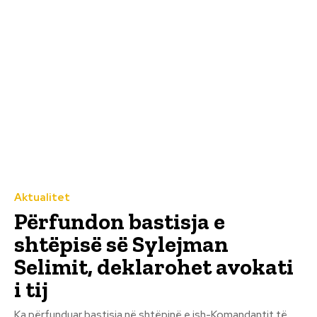
Aktualitet
Përfundon bastisja e
shtëpisë së Sylejman
Selimit, deklarohet avokati
i tij
Ka përfunduar bastisja në shtëpinë e ish-Komandantit të