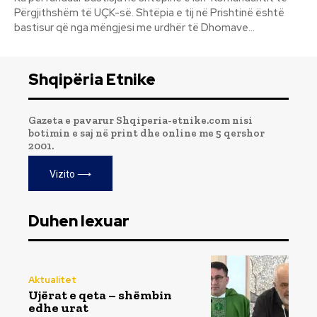
Përgjithshëm të UÇK-së. Shtëpia e tij në Prishtinë është
bastisur që nga mëngjesi me urdhër të Dhomave...
Shqipëria Etnike
Gazeta e pavarur Shqiperia-etnike.com nisi
botimin e saj në print dhe online me 5 qershor
2001.
Vizito ⟶
Duhen lexuar
Aktualitet
Ujërat e qeta – shëmbin
edhe urat