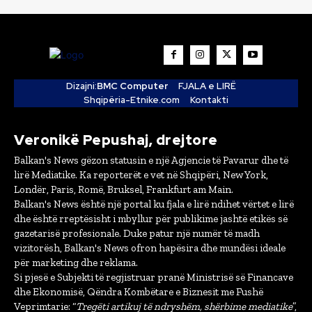
Dizajni:
BMC Computer
FJALA e LIRË
Shqipëria-Etnike.com
Kontakti
Veronikë Pepushaj, drejtore
Balkan's News gëzon statusin e një Agjencie të Pavarur dhe të
lirë Mediatike. Ka reporterët e vet në Shqipëri, New York,
Londër, Paris, Romë, Bruksel, Frankfurt am Main.
Balkan's News është një portal ku fjala e lirë ndihet vërtet e lirë
dhe është rreptësisht i mbyllur për publikime jashtë etikës së
gazetarisë profesionale. Duke patur një numër të madh
vizitorësh, Balkan's News ofron hapësira dhe mundësi ideale
për marketing dhe reklama.
Si pjesë e Subjekti të regjistruar pranë Ministrisë së Financave
dhe Ekonomisë, Qëndra Kombëtare e Biznesit me Fushë
Veprimtarie: “
Tregëti artikuj të ndryshëm, shërbime mediatike
”,