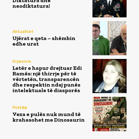
Diktatura dhe
neodiktatura!
Aktualitet
Ujërat e qeta – shëmbin
edhe urat
Kryesore
Letër e hapur drejtuar Edi
Ramës: një thirrje për të
vërtetën, transparencën
dhe respektin ndaj punës
intelektuale të diasporës
Politikë
Veza e pulës nuk mund të
krahasohet me Dinosaurin