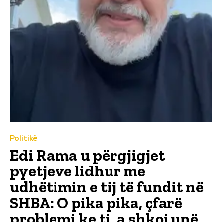
Politikë
Edi Rama u përgjigjet
pyetjeve lidhur me
udhëtimin e tij të fundit në
SHBA: O pika pika, çfarë
problemi ke ti, a shkoj unë...