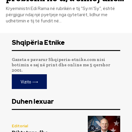
Kryeministri Edi Rama në rubrikën e tij “Sy m’Sy”, është
përgjigjur ndaj një pyetjeje nga qytetarët, lidhur me
udhëtimin e tij të fundit në...
Shqipëria Etnike
Gazeta e pavarur Shqiperia-etnike.com nisi
botimin e saj në print dhe online me 5 qershor
2001.
Vizito ⟶
Duhen lexuar
Editorial