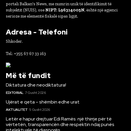
portali Balkan's News, me numrin unik të identifikimit të
subjektit (NUIS), ose
NIPT: L96314005N
, është një agjenci
serioze me elementë fiskalë sipas ligjit.
Adresa - Telefoni
Shkoder.
Tel.: +355 67 67 33 163
Më të fundit
Diktatura dhe neodiktatura!
EDITORIAL
7 Gusht 2026
Ujërat e qeta – shëmbin edhe urat
AKTUALITET
5 Gusht 2026
Letër e hapur drejtuar Edi Ramës: një thirrje për të
vërtetën, transparencën dhe respektin ndaj punës
intelektuale të diasporës