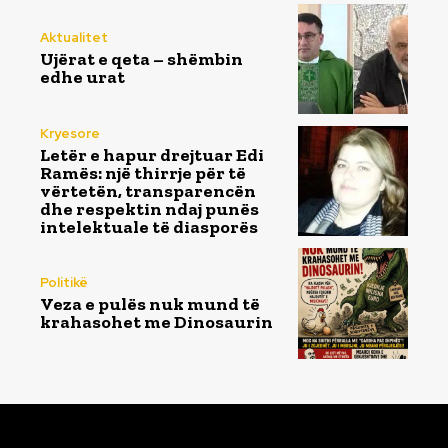
Aktualitet
Ujërat e qeta – shëmbin
edhe urat
Kryesore
Letër e hapur drejtuar Edi
Ramës: një thirrje për të
vërtetën, transparencën
dhe respektin ndaj punës
intelektuale të diasporës
Politikë
Veza e pulës nuk mund të
krahasohet me Dinosaurin