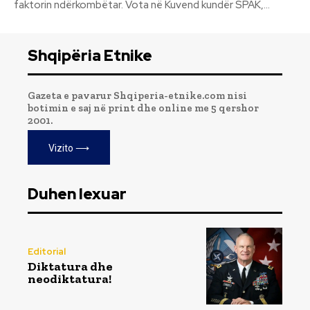
faktorin ndërkombëtar. Vota në Kuvend kundër SPAK,...
Shqipëria Etnike
Gazeta e pavarur Shqiperia-etnike.com nisi
botimin e saj në print dhe online me 5 qershor
2001.
Vizito ⟶
Duhen lexuar
Editorial
Diktatura dhe
neodiktatura!