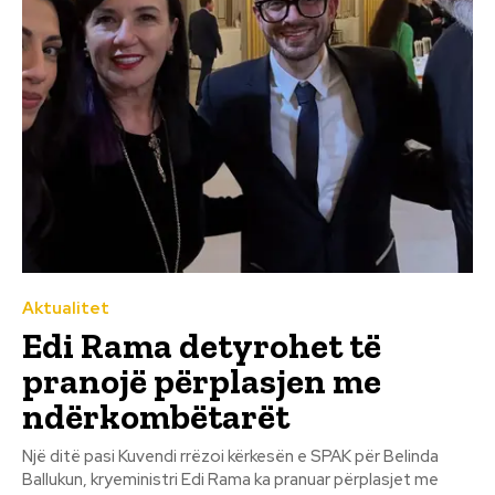
Aktualitet
Edi Rama detyrohet të
pranojë përplasjen me
ndërkombëtarët
Një ditë pasi Kuvendi rrëzoi kërkesën e SPAK për Belinda
Ballukun, kryeministri Edi Rama ka pranuar përplasjet me