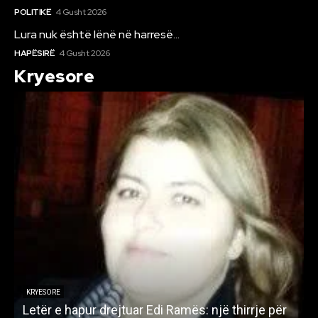
POLITIKË
4 Gusht 2026
Lura nuk është lënë në harresë…
HAPËSIRË
4 Gusht 2026
Kryesore
KRYESORE
Letër e hapur drejtuar Edi Ramës: një thirrje për
A