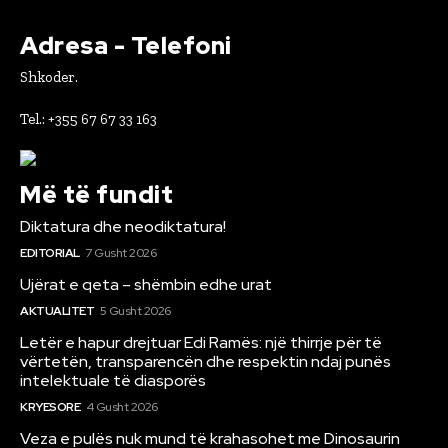
Adresa - Telefoni
Shkoder.
Tel.: +355 67 67 33 163
Më të fundit
Diktatura dhe neodiktatura!
EDITORIAL
7 Gusht 2026
Ujërat e qeta – shëmbin edhe urat
AKTUALITET
5 Gusht 2026
Letër e hapur drejtuar Edi Ramës: një thirrje për të
vërtetën, transparencën dhe respektin ndaj punës
intelektuale të diasporës
KRYESORE
4 Gusht 2026
Veza e pulës nuk mund të krahasohet me Dinosaurin