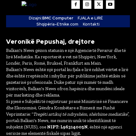
Dizajni:
BMC Computer
FJALA e LIRË
Shqipëria-Etnike.com
Kontakti
Veronikë Pepushaj, drejtore
Balkan's News gëzon statusin e një Agjencie të Pavarur dhe të
lirë Mediatike. Ka reporterët e vet në Shqipëri, New York,
Londër, Paris, Romë, Bruksel, Frankfurt am Main.
Balkan's News është një portal ku fjala e lirë ndihet vërtet e lirë
dhe është rreptësisht i mbyllur për publikime jashtë etikës së
gazetarisë profesionale. Duke patur një numër të madh
vizitorësh, Balkan's News ofron hapësira dhe mundësi ideale
për marketing dhe reklama.
Si pjesë e Subjekti të regjistruar pranë Ministrisë së Financave
dhe Ekonomisë, Qëndra Kombëtare e Biznesit me Fushë
Veprimtarie: “
Tregëti artikuj të ndryshëm, shërbime mediatike
”,
portali Balkan's News, me numrin unik të identifikimit të
subjektit (NUIS), ose
NIPT: L96314005N
, është një agjenci
serioze me elementë fiskalë sipas ligjit.