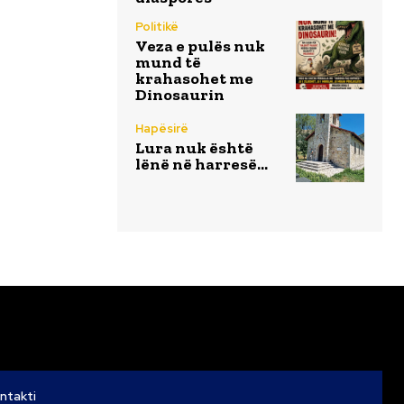
Politikë
Veza e pulës nuk
mund të
krahasohet me
Dinosaurin
Hapësirë
Lura nuk është
lënë në harresë…
ntakti