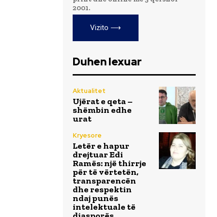
2001.
Vizito ⟶
Duhen lexuar
Aktualitet
Ujërat e qeta –
shëmbin edhe
urat
Kryesore
Letër e hapur
drejtuar Edi
Ramës: një thirrje
për të vërtetën,
transparencën
dhe respektin
ndaj punës
intelektuale të
diasporës