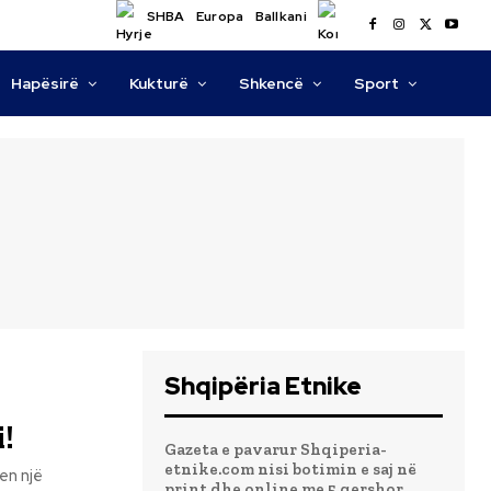
SHBA
Europa
Ballkani
Hapësirë
Kukturë
Shkencë
Sport
Shqipëria Etnike
!
Gazeta e pavarur Shqiperia-
etnike.com nisi botimin e saj në
en një
print dhe online me 5 qershor