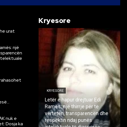
Kryesore
he urat
Ramës: një
ansparencën
ntelektuale
krahasohet
KRYESORE
Letër e hapur drejtuar Edi
resë…
Ramës: një thirrje për të
vërtetën, transparencën dhe
AK nuk e
respektin ndaj punës
et: Dosja ka
intelektuale të diasporës