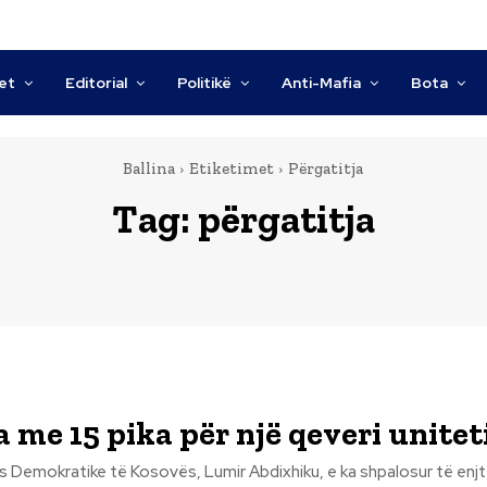
tet
Editorial
Politikë
Anti-Mafia
Bota
Ballina
Etiketimet
Përgatitja
Tag:
përgatitja
 me 15 pika për një qeveri uniteti
jes Demokratike të Kosovës, Lumir Abdixhiku, e ka shpalosur të enjt