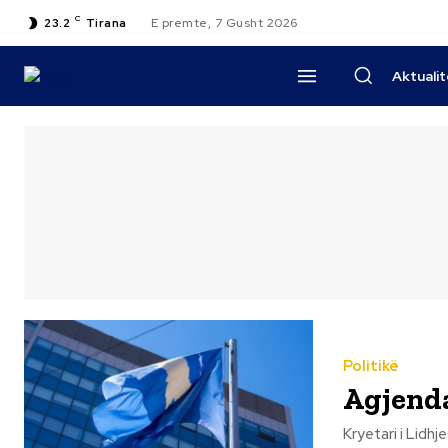
C
23.2
Tirana
E premte, 7 Gusht 2026
Aktuali
Politikë
Agjenda
Kryetari i Lidh