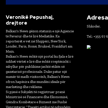
Adresa 
Veronikë Pepushaj,
drejtore
Shkoder.
Balkan's News gëzon statusin e një Agjencie
të Pavarur dhe të lirë Mediatike. Ka
Tel.: +355 67 
reporterët e vet në Shqipëri, New York,
Londër, Paris, Romë, Bruksel, Frankfurt am
Main.
Balkan's News është një portal ku fjala e lirë
ndihet vërtet e lirë dhe është rreptësisht i
mbyllur për publikime jashtë etikës së
gazetarisë profesionale. Duke patur një
numër të madh vizitorësh, Balkan's News
ofron hapësira dhe mundësi ideale për
marketing dhe reklama.
Si pjesë e Subjekti të regjistruar pranë
Ministrisë së Financave dhe Ekonomisë,
Qëndra Kombëtare e Biznesit me Fushë
Veprimtarie: “
Tregëti artikuj të ndryshëm,