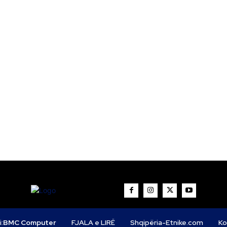
i:
BMC Computer
FJALA e LIRË
Shqipëria-Etnike.com
Ko