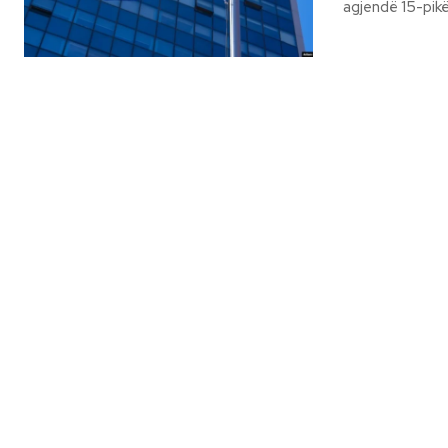
agjendë 15-pikë