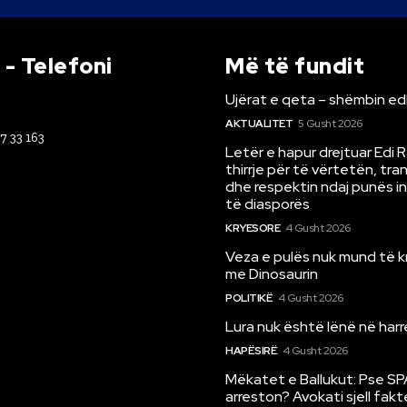
- Telefoni
Më të fundit
Ujërat e qeta – shëmbin ed
AKTUALITET
5 Gusht 2026
67 33 163
Letër e hapur drejtuar Edi 
thirrje për të vërtetën, tr
dhe respektin ndaj punës i
të diasporës
KRYESORE
4 Gusht 2026
Veza e pulës nuk mund të 
me Dinosaurin
POLITIKË
4 Gusht 2026
Lura nuk është lënë në har
HAPËSIRË
4 Gusht 2026
Mëkatet e Ballukut: Pse SP
arreston? Avokati sjell fakt