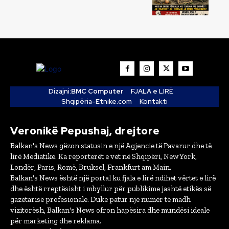
Dizajni:
BMC Computer
FJALA e LIRË
Shqipëria-Etnike.com
Kontakti
Veronikë Pepushaj, drejtore
Balkan's News gëzon statusin e një Agjencie të Pavarur dhe të
lirë Mediatike. Ka reporterët e vet në Shqipëri, New York,
Londër, Paris, Romë, Bruksel, Frankfurt am Main.
Balkan's News është një portal ku fjala e lirë ndihet vërtet e lirë
dhe është rreptësisht i mbyllur për publikime jashtë etikës së
gazetarisë profesionale. Duke patur një numër të madh
vizitorësh, Balkan's News ofron hapësira dhe mundësi ideale
për marketing dhe reklama.