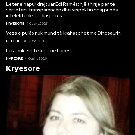
Letër e hapur drejtuar Edi Ramës: një thirrje për të
vërtetën, transparencën dhe respektin ndaj punës
intelektuale të diasporës
KRYESORE
4 Gusht 2026
Veza e pulës nuk mund të krahasohet me Dinosaurin
POLITIKË
4 Gusht 2026
Lura nuk është lënë në harresë…
HAPËSIRË
4 Gusht 2026
Kryesore