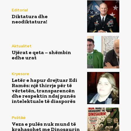
Editorial
Diktatura dhe
neodiktatura!
Aktualitet
Ujërat e qeta – shëmbin
edhe urat
Kryesore
Letër e hapur drejtuar Edi
Ramës: një thirrje për të
vërtetën, transparencën
dhe respektin ndaj punës
intelektuale të diasporës
Politikë
Veza e pulës nuk mund të
krahasohet me Dinosaurin