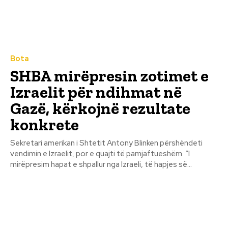
Bota
SHBA mirëpresin zotimet e
Izraelit për ndihmat në
Gazë, kërkojnë rezultate
konkrete
Sekretari amerikan i Shtetit Antony Blinken përshëndeti
vendimin e Izraelit, por e quajti të pamjaftueshëm. “I
mirëpresim hapat e shpallur nga Izraeli, të hapjes së...