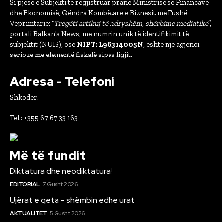
Si pjesë e Subjekti të regjistruar pranë Ministrisë së Financave
dhe Ekonomisë, Qëndra Kombëtare e Biznesit me Fushë
Veprimtarie: “
Tregëti artikuj të ndryshëm, shërbime mediatike
”,
portali Balkan's News, me numrin unik të identifikimit të
subjektit (NUIS), ose
NIPT: L96314005N
, është një agjenci
serioze me elementë fiskalë sipas ligjit.
Adresa - Telefoni
Shkoder.
Tel.: +355 67 67 33 163
Më të fundit
Diktatura dhe neodiktatura!
EDITORIAL
7 Gusht 2026
Ujërat e qeta – shëmbin edhe urat
AKTUALITET
5 Gusht 2026