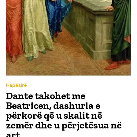
Hapësirë
Dante takohet me
Beatricen, dashuria e
përkorë që u skalit në
zemër dhe u përjetësua në
art