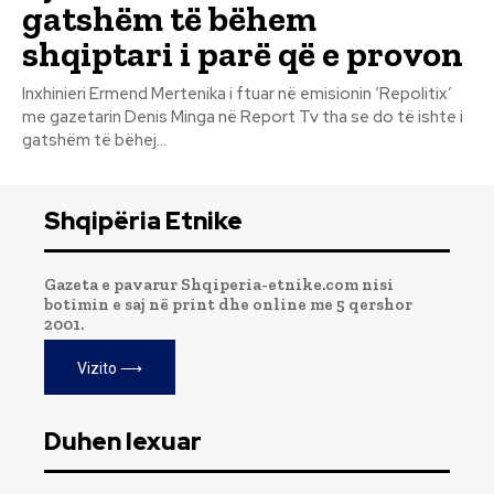
gatshëm të bëhem
shqiptari i parë që e provon
Inxhinieri Ermend Mertenika i ftuar në emisionin ‘Repolitix’
me gazetarin Denis Minga në Report Tv tha se do të ishte i
gatshëm të bëhej...
Shqipëria Etnike
Gazeta e pavarur Shqiperia-etnike.com nisi
botimin e saj në print dhe online me 5 qershor
2001.
Vizito ⟶
Duhen lexuar