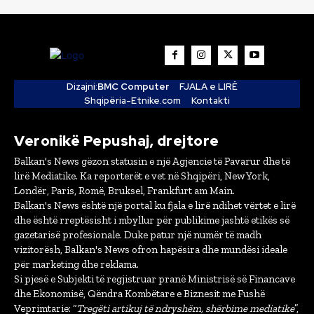
Dizajni:
BMC Computer
FJALA e LIRË
Shqipëria-Etnike.com
Kontakti
Veronikë Pepushaj, drejtore
Balkan's News gëzon statusin e një Agjencie të Pavarur dhe të
lirë Mediatike. Ka reporterët e vet në Shqipëri, New York,
Londër, Paris, Romë, Bruksel, Frankfurt am Main.
Balkan's News është një portal ku fjala e lirë ndihet vërtet e lirë
dhe është rreptësisht i mbyllur për publikime jashtë etikës së
gazetarisë profesionale. Duke patur një numër të madh
vizitorësh, Balkan's News ofron hapësira dhe mundësi ideale
për marketing dhe reklama.
Si pjesë e Subjekti të regjistruar pranë Ministrisë së Financave
dhe Ekonomisë, Qëndra Kombëtare e Biznesit me Fushë
Veprimtarie: “
Tregëti artikuj të ndryshëm, shërbime mediatike
”,