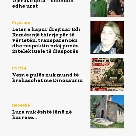
Ujërat e qeta – shëmbin
edhe urat
Kryesore
Letër e hapur drejtuar Edi
Ramës: një thirrje për të
vërtetën, transparencën
dhe respektin ndaj punës
intelektuale të diasporës
Politikë
Veza e pulës nuk mund të
krahasohet me Dinosaurin
Hapësirë
Lura nuk është lënë në
harresë…