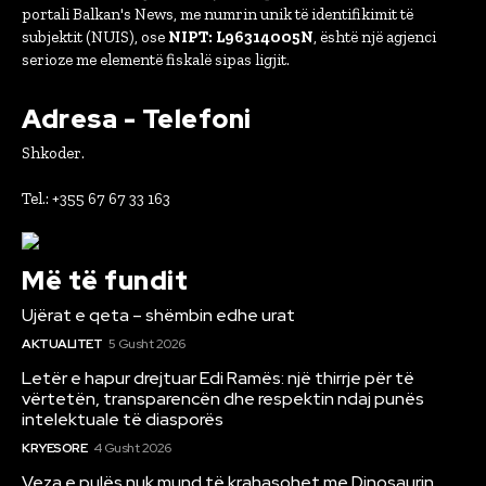
portali Balkan's News, me numrin unik të identifikimit të
subjektit (NUIS), ose
NIPT: L96314005N
, është një agjenci
serioze me elementë fiskalë sipas ligjit.
Adresa - Telefoni
Shkoder.
Tel.: +355 67 67 33 163
Më të fundit
Ujërat e qeta – shëmbin edhe urat
AKTUALITET
5 Gusht 2026
Letër e hapur drejtuar Edi Ramës: një thirrje për të
vërtetën, transparencën dhe respektin ndaj punës
intelektuale të diasporës
KRYESORE
4 Gusht 2026
Veza e pulës nuk mund të krahasohet me Dinosaurin