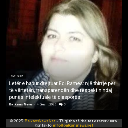
KRYESORE
Letër e hapur drejtuar Edi Ramës: një thirrje për
A
të vërtetën, transparencën dhe respektin ndaj
punës intelektuale të diasporës
p
Balkans News
-
4 Gusht 2026
0
B
© 2025.
BalkansNews.Net
- Të gjitha të drejtat e rezervuara |
Kontakto:
info@balkansnews.net