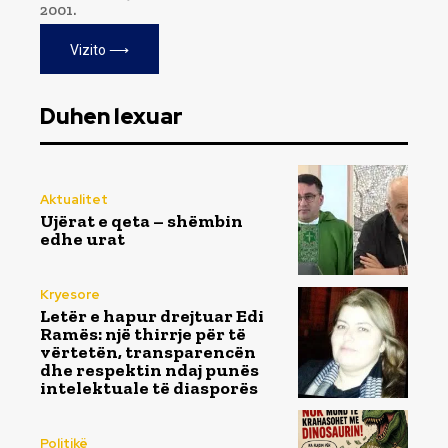
2001.
Vizito ⟶
Duhen lexuar
Aktualitet
Ujërat e qeta – shëmbin
edhe urat
Kryesore
Letër e hapur drejtuar Edi
Ramës: një thirrje për të
vërtetën, transparencën
dhe respektin ndaj punës
intelektuale të diasporës
Politikë