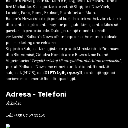
Balkan's News gëzon statusin e një Agjencie të Pavarur dhe të
lirë Mediatike. Ka reporterët e vet në Shqipëri, New York,
Londër, Paris, Romë, Bruksel, Frankfurt am Main.
Balkan's News është një portal ku fjala e lirë ndihet vërtet e lirë
dhe është rreptësisht i mbyllur për publikime jashtë etikës së
gazetarisë profesionale. Duke patur një numër të madh
vizitorësh, Balkan's News ofron hapësira dhe mundësi ideale
për marketing dhe reklama.
Si pjesë e Subjekti të regjistruar pranë Ministrisë së Financave
dhe Ekonomisë, Qëndra Kombëtare e Biznesit me Fushë
Veprimtarie: “
Tregëti artikuj të ndryshëm, shërbime mediatike
”,
portali Balkan's News, me numrin unik të identifikimit të
subjektit (NUIS), ose
NIPT: L96314005N
, është një agjenci
serioze me elementë fiskalë sipas ligjit.
Adresa - Telefoni
Shkoder.
Tel.: +355 67 67 33 163