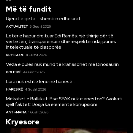
Më të fundit
Ujërat e qeta – shëmbin edhe urat
AKTUALITET
5 Gusht 2026
Letër e hapur drejtuar Edi Ramës: një thirrje për të
vërtetën, transparencën dhe respektin ndaj punës
intelektuale të diasporës
KRYESORE
4 Gusht 2026
Veza e pulës nuk mund të krahasohet me Dinosaurin
POLITIKË
4 Gusht 2026
Lura nuk është lënë në harresë…
HAPËSIRË
4 Gusht 2026
Mëkatet e Ballukut: Pse SPAK nuk e arreston? Avokati
sjell faktet: Dosja ka elemente korrupsioni
ANTI-MAFIA
1 Gusht 2026
Kryesore