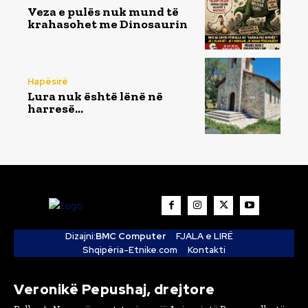
Veza e pulës nuk mund të
krahasohet me Dinosaurin
Hapësirë
Lura nuk është lënë në
harresë…
Dizajni:
BMC Computer
FJALA e LIRË
Shqipëria-Etnike.com
Kontakti
Veronikë Pepushaj, drejtore