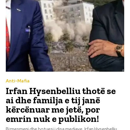
Anti-Mafia
Irfan Hysenbelliu thotë se
ai dhe familja e tij janë
kërcënuar me jetë, por
emrin nuk e publikon!
Biznesmeni dhe botuesi i disa mediave, Irfan Hysenbelliu,