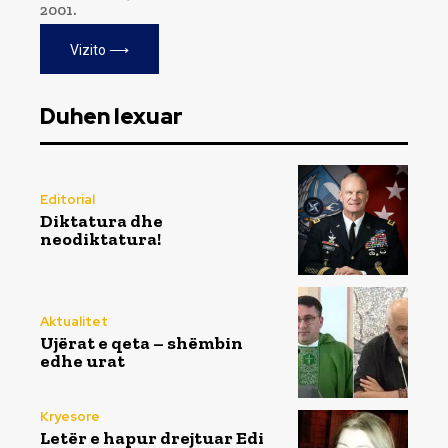
2001.
Vizito ⟶
Duhen lexuar
Editorial
Diktatura dhe
neodiktatura!
Aktualitet
Ujërat e qeta – shëmbin
edhe urat
Kryesore
Letër e hapur drejtuar Edi