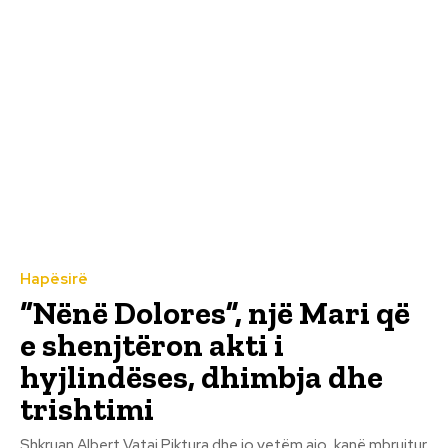
Hapësirë
“Nënë Dolores”, një Mari që
e shenjtëron akti i
hyjlindëses, dhimbja dhe
trishtimi
Shkruan Albert Vataj Piktura dhe jo vetëm ajo, kanë mbrujtur