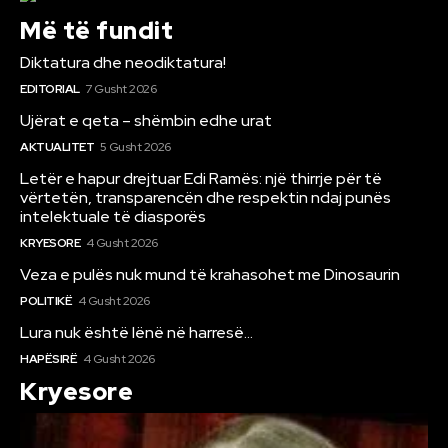
Më të fundit
Diktatura dhe neodiktatura!
EDITORIAL
7 Gusht 2026
Ujërat e qeta – shëmbin edhe urat
AKTUALITET
5 Gusht 2026
Letër e hapur drejtuar Edi Ramës: një thirrje për të
vërtetën, transparencën dhe respektin ndaj punës
intelektuale të diasporës
KRYESORE
4 Gusht 2026
Veza e pulës nuk mund të krahasohet me Dinosaurin
POLITIKË
4 Gusht 2026
Lura nuk është lënë në harresë…
HAPËSIRË
4 Gusht 2026
Kryesore