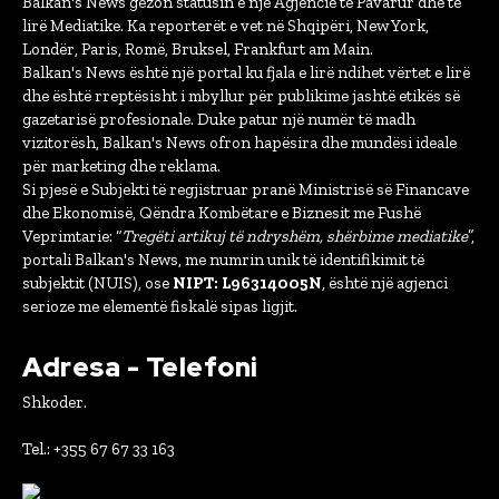
Balkan's News gëzon statusin e një Agjencie të Pavarur dhe të
lirë Mediatike. Ka reporterët e vet në Shqipëri, New York,
Londër, Paris, Romë, Bruksel, Frankfurt am Main.
Balkan's News është një portal ku fjala e lirë ndihet vërtet e lirë
dhe është rreptësisht i mbyllur për publikime jashtë etikës së
gazetarisë profesionale. Duke patur një numër të madh
vizitorësh, Balkan's News ofron hapësira dhe mundësi ideale
për marketing dhe reklama.
Si pjesë e Subjekti të regjistruar pranë Ministrisë së Financave
dhe Ekonomisë, Qëndra Kombëtare e Biznesit me Fushë
Veprimtarie: “
Tregëti artikuj të ndryshëm, shërbime mediatike
”,
portali Balkan's News, me numrin unik të identifikimit të
subjektit (NUIS), ose
NIPT: L96314005N
, është një agjenci
serioze me elementë fiskalë sipas ligjit.
Adresa - Telefoni
Shkoder.
Tel.: +355 67 67 33 163