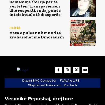
Ramës: një thirrje për të
vërtetën, transparencën
dhe respektin ndaj punës
intelektuale të diasporës
Politikë
Veza e pulës nuk mund të
krahasohet me Dinosaurin
Dizajni:
BMC Computer
FJALA e LIRË
Shqipëria-Etnike.com
Kontakti
Veronikë Pepushaj, drejtore