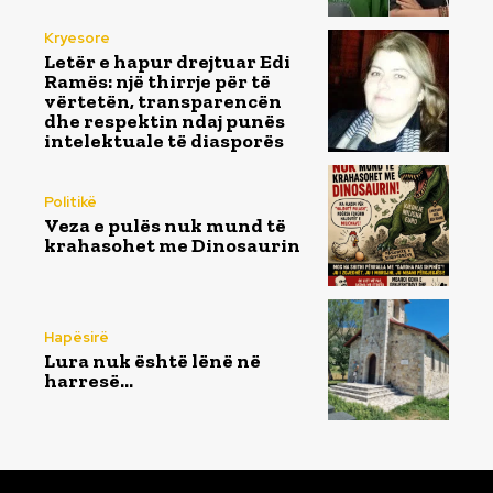
Kryesore
Letër e hapur drejtuar Edi
Ramës: një thirrje për të
vërtetën, transparencën
dhe respektin ndaj punës
intelektuale të diasporës
Politikë
Veza e pulës nuk mund të
krahasohet me Dinosaurin
Hapësirë
Lura nuk është lënë në
harresë…