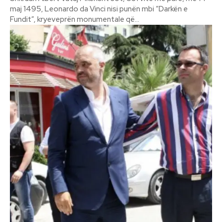
maj 1495, Leonardo da Vinci nisi punën mbi “Darkën e
Fundit”, kryeveprën monumentale që...