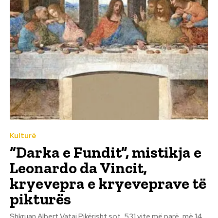
Kulturë
“Darka e Fundit”, mistikja e
Leonardo da Vincit,
kryevepra e kryeveprave të
pikturës
Shkruan Albert Vataj Pikërisht sot, 531 vite më parë, më 14