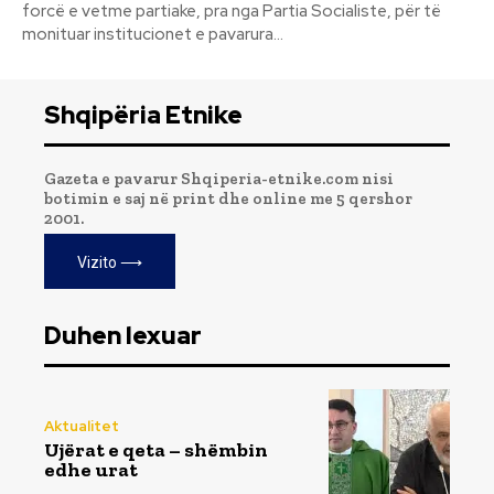
forcë e vetme partiake, pra nga Partia Socialiste, për të
monituar institucionet e pavarura...
Shqipëria Etnike
Gazeta e pavarur Shqiperia-etnike.com nisi
botimin e saj në print dhe online me 5 qershor
2001.
Vizito ⟶
Duhen lexuar
Aktualitet
Ujërat e qeta – shëmbin
edhe urat