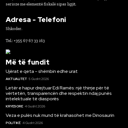
serioze me elementë fiskalë sipas ligjit.
Adresa - Telefoni
Shkoder.
Tel.: +355 67 67 33 163
Më të fundit
Ujërat e qeta – shëmbin edhe urat
AKTUALITET
5 Gusht 2026
Letër e hapur drejtuar Edi Ramës: një thirrje për të
vërtetën, transparencën dhe respektin ndaj punës
intelektuale të diasporës
KRYESORE
4 Gusht 2026
Veza e pulës nuk mund të krahasohet me Dinosaurin
POLITIKË
4 Gusht 2026