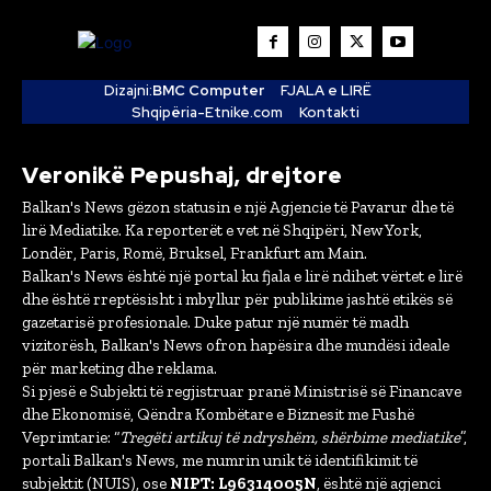
Dizajni:
BMC Computer
FJALA e LIRË
Shqipëria-Etnike.com
Kontakti
Veronikë Pepushaj, drejtore
Balkan's News gëzon statusin e një Agjencie të Pavarur dhe të
lirë Mediatike. Ka reporterët e vet në Shqipëri, New York,
Londër, Paris, Romë, Bruksel, Frankfurt am Main.
Balkan's News është një portal ku fjala e lirë ndihet vërtet e lirë
dhe është rreptësisht i mbyllur për publikime jashtë etikës së
gazetarisë profesionale. Duke patur një numër të madh
vizitorësh, Balkan's News ofron hapësira dhe mundësi ideale
për marketing dhe reklama.
Si pjesë e Subjekti të regjistruar pranë Ministrisë së Financave
dhe Ekonomisë, Qëndra Kombëtare e Biznesit me Fushë
Veprimtarie: “
Tregëti artikuj të ndryshëm, shërbime mediatike
”,
portali Balkan's News, me numrin unik të identifikimit të
subjektit (NUIS), ose
NIPT: L96314005N
, është një agjenci