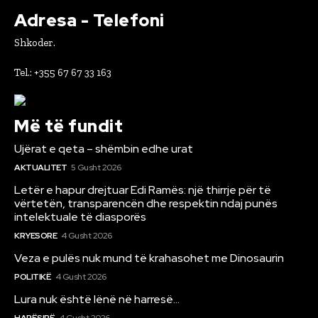
Adresa - Telefoni
Shkoder.
Tel.: +355 67 67 33 163
Më të fundit
Ujërat e qeta – shëmbin edhe urat
AKTUALITET
5 Gusht 2026
Letër e hapur drejtuar Edi Ramës: një thirrje për të
vërtetën, transparencën dhe respektin ndaj punës
intelektuale të diasporës
KRYESORE
4 Gusht 2026
Veza e pulës nuk mund të krahasohet me Dinosaurin
POLITIKË
4 Gusht 2026
Lura nuk është lënë në harresë…
HAPËSIRË
4 Gusht 2026