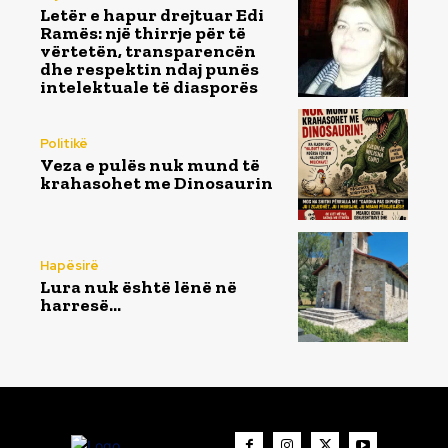
Letër e hapur drejtuar Edi
Ramës: një thirrje për të
vërtetën, transparencën
dhe respektin ndaj punës
intelektuale të diasporës
Politikë
Veza e pulës nuk mund të
krahasohet me Dinosaurin
Hapësirë
Lura nuk është lënë në
harresë…