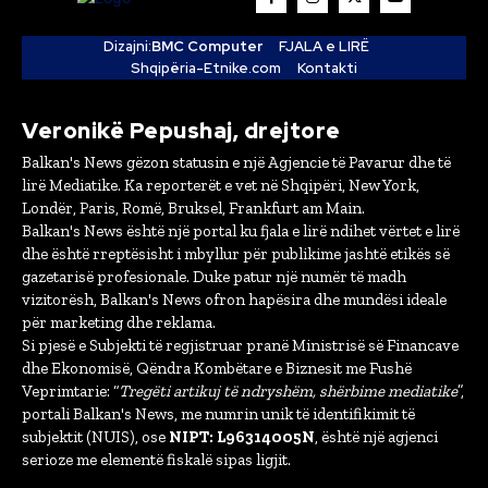
Dizajni:
BMC Computer
FJALA e LIRË
Shqipëria-Etnike.com
Kontakti
Veronikë Pepushaj, drejtore
Balkan's News gëzon statusin e një Agjencie të Pavarur dhe të
lirë Mediatike. Ka reporterët e vet në Shqipëri, New York,
Londër, Paris, Romë, Bruksel, Frankfurt am Main.
Balkan's News është një portal ku fjala e lirë ndihet vërtet e lirë
dhe është rreptësisht i mbyllur për publikime jashtë etikës së
gazetarisë profesionale. Duke patur një numër të madh
vizitorësh, Balkan's News ofron hapësira dhe mundësi ideale
për marketing dhe reklama.
Si pjesë e Subjekti të regjistruar pranë Ministrisë së Financave
dhe Ekonomisë, Qëndra Kombëtare e Biznesit me Fushë
Veprimtarie: “
Tregëti artikuj të ndryshëm, shërbime mediatike
”,
portali Balkan's News, me numrin unik të identifikimit të
subjektit (NUIS), ose
NIPT: L96314005N
, është një agjenci
serioze me elementë fiskalë sipas ligjit.