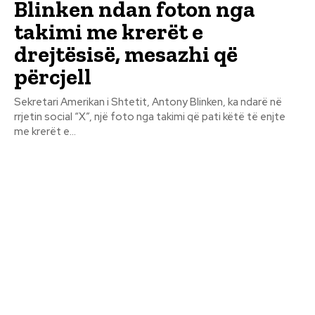
Blinken ndan foton nga
takimi me krerët e
drejtësisë, mesazhi që
përcjell
Sekretari Amerikan i Shtetit, Antony Blinken, ka ndarë në
rrjetin social “X”, një foto nga takimi që pati këtë të enjte
me krerët e...