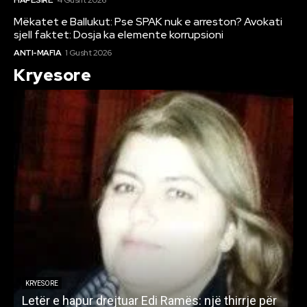
Mëkatet e Ballukut: Pse SPAK nuk e arreston? Avokati
sjell faktet: Dosja ka elemente korrupsioni
ANTI-MAFIA
1 Gusht 2026
Kryesore
KRYESORE
Letër e hapur drejtuar Edi Ramës: një thirrje për
A