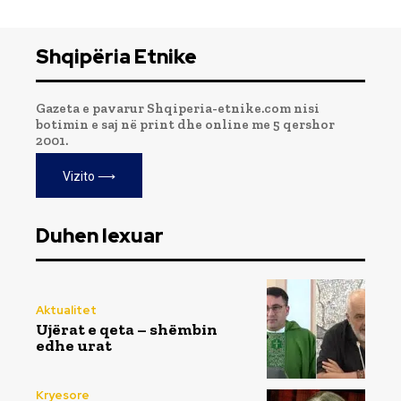
Shqipëria Etnike
Gazeta e pavarur Shqiperia-etnike.com nisi
botimin e saj në print dhe online me 5 qershor
2001.
Vizito ⟶
Duhen lexuar
Aktualitet
Ujërat e qeta – shëmbin
edhe urat
Kryesore