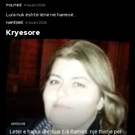
POLITIKË
4 Gusht 2026
Lura nuk është lënë në harresë…
HAPËSIRË
4 Gusht 2026
Kryesore
KRYESORE
Letër e hapur drejtuar Edi Ramës: një thirrje për
A