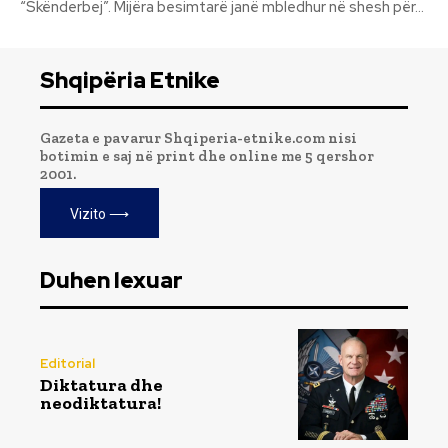
“Skënderbej”. Mijëra besimtarë janë mbledhur në shesh për...
Shqipëria Etnike
Gazeta e pavarur Shqiperia-etnike.com nisi
botimin e saj në print dhe online me 5 qershor
2001.
Vizito ⟶
Duhen lexuar
Editorial
Diktatura dhe
neodiktatura!