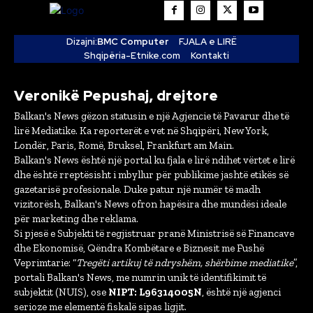
Dizajni:
BMC Computer
FJALA e LIRË
Shqipëria-Etnike.com
Kontakti
Veronikë Pepushaj, drejtore
Balkan's News gëzon statusin e një Agjencie të Pavarur dhe të
lirë Mediatike. Ka reporterët e vet në Shqipëri, New York,
Londër, Paris, Romë, Bruksel, Frankfurt am Main.
Balkan's News është një portal ku fjala e lirë ndihet vërtet e lirë
dhe është rreptësisht i mbyllur për publikime jashtë etikës së
gazetarisë profesionale. Duke patur një numër të madh
vizitorësh, Balkan's News ofron hapësira dhe mundësi ideale
për marketing dhe reklama.
Si pjesë e Subjekti të regjistruar pranë Ministrisë së Financave
dhe Ekonomisë, Qëndra Kombëtare e Biznesit me Fushë
Veprimtarie: “
Tregëti artikuj të ndryshëm, shërbime mediatike
”,
portali Balkan's News, me numrin unik të identifikimit të
subjektit (NUIS), ose
NIPT: L96314005N
, është një agjenci
serioze me elementë fiskalë sipas ligjit.