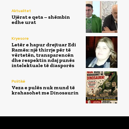
Aktualitet
Ujërat e qeta – shëmbin
edhe urat
Kryesore
Letër e hapur drejtuar Edi
Ramës: një thirrje për të
vërtetën, transparencën
dhe respektin ndaj punës
intelektuale të diasporës
Politikë
Veza e pulës nuk mund të
krahasohet me Dinosaurin