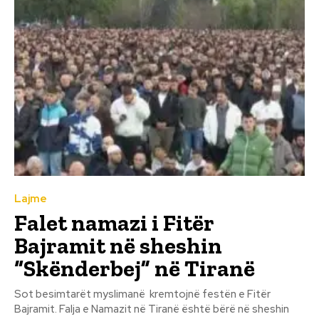
Lajme
Falet namazi i Fitër
Bajramit në sheshin
“Skënderbej” në Tiranë
Sot besimtarët myslimanë kremtojnë festën e Fitër
Bajramit. Falja e Namazit në Tiranë është bërë në sheshin