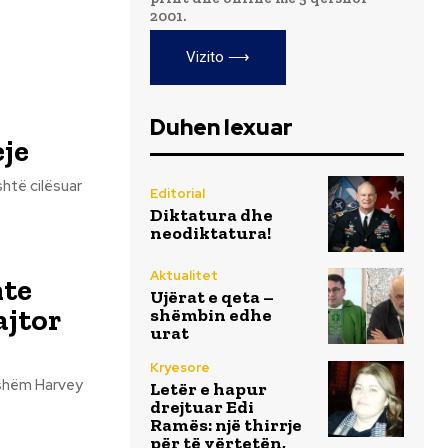
2001.
Vizito ⟶
Duhen lexuar
eje
Editorial
Diktatura dhe
neodiktatura!
Aktualitet
nte
Ujërat e qeta –
ajtor
shëmbin edhe
urat
Kryesore
Letër e hapur
drejtuar Edi
Ramës: një thirrje
për të vërtetën,