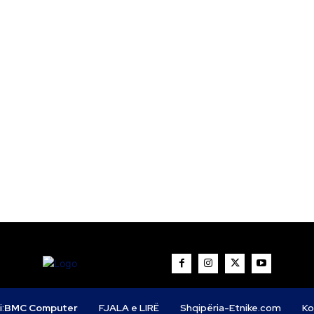
i:
BMC Computer
FJALA e LIRË
Shqipëria-Etnike.com
Ko