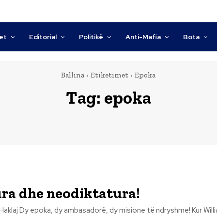
tet
Editorial
Politikë
Anti-Mafia
Bota
Ballina
Etiketimet
Epoka
Tag:
epoka
ra dhe neodiktatura!
hme! ​Kur William Ryerson