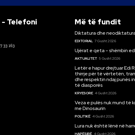
- Telefoni
Më të fundit
Diktatura dhe neodiktatura
EDITORIAL
7 Gusht 2026
67 33 163
Ujërat e qeta – shëmbin ed
AKTUALITET
5 Gusht 2026
Letër e hapur drejtuar Edi 
thirrje për të vërtetën, tr
dhe respektin ndaj punës i
të diasporës
KRYESORE
4 Gusht 2026
Veza e pulës nuk mund të 
me Dinosaurin
POLITIKË
4 Gusht 2026
Lura nuk është lënë në har
HAPËSIRË
4 Gusht 2026