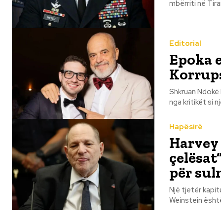
mbërriti në Tiran
Editorial
Epoka e
Korrups
Shkruan Ndokë Kola Në historinë moderne të Shqipërisë, qeverisja e Edi
nga kritikët si 
Hapësirë
Harvey 
çelësat”
për sul
Një tjetër kapitull i er
Weinstein është 