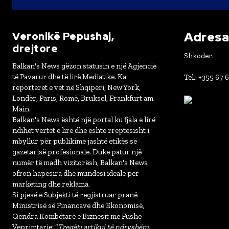
Adresa 
Veronikë Pepushaj,
drejtore
Shkoder.
Balkan's News gëzon statusin e një Agjencie
të Pavarur dhe të lirë Mediatike. Ka
Tel.: +355 67 
reporterët e vet në Shqipëri, New York,
Londër, Paris, Romë, Bruksel, Frankfurt am
Main.
Balkan's News është një portal ku fjala e lirë
ndihet vërtet e lirë dhe është rreptësisht i
mbyllur për publikime jashtë etikës së
gazetarisë profesionale. Duke patur një
numër të madh vizitorësh, Balkan's News
ofron hapësira dhe mundësi ideale për
marketing dhe reklama.
Si pjesë e Subjekti të regjistruar pranë
Ministrisë së Financave dhe Ekonomisë,
Qëndra Kombëtare e Biznesit me Fushë
Veprimtarie: “
Tregëti artikuj të ndryshëm,