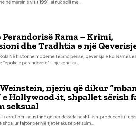
ë në marsin e vitit 1991, ai nuk solli me...
 Perandorisë Rama – Krimi,
ioni dhe Tradhtia e një Qeverisj
 Ramës është cilësuar
një “epokë e perandorisë” – një kohë ku...
Weinstein, njeriu që dikur “mba
 e Hollywood-it, shpallet sërish f
m seksual
rët për industrinë që për dekada heshti. Ish-producenti i fuqishëm Harvey
shpallur fajtor për një tjetër akuzë për sulm...