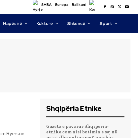
SHBA
Europa
Ballkani
Hapësirë
Kukturë
Shkencë
Sport
Shqipëria Etnike
Gazeta e pavarur Shqiperia-
etnike.com nisi botimin e saj në
print dhe online me 5 qershor