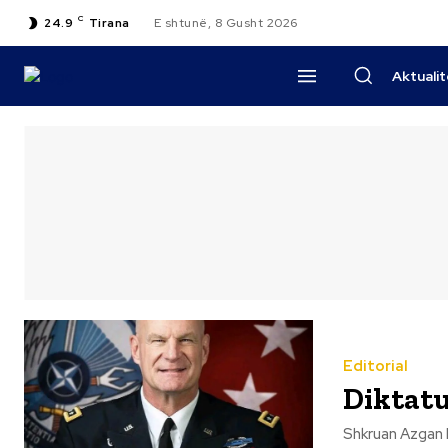
C
24.9
Tirana
E shtunë, 8 Gusht 2026
Aktuali
Editorial
Diktatu
Shkruan Azgan Haklaj Dy epoka, dy ambasadorë, dy misione të ndrys