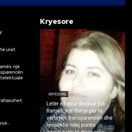
Kryesore
!
he urat
Ramës: një
ansparencën
ntelektuale
KRYESORE
krahasohet
Letër e hapur drejtuar Edi
Ramës: një thirrje për të
vërtetën, transparencën dhe
resë…
respektin ndaj punës
intelektuale të diasporës