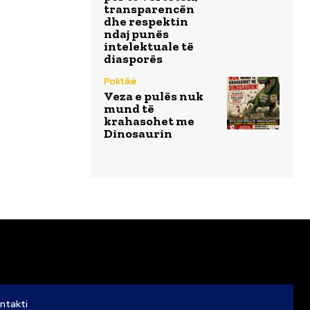
transparencën
dhe respektin
ndaj punës
intelektuale të
diasporës
Politikë
Veza e pulës nuk
mund të
krahasohet me
Dinosaurin
ntakti