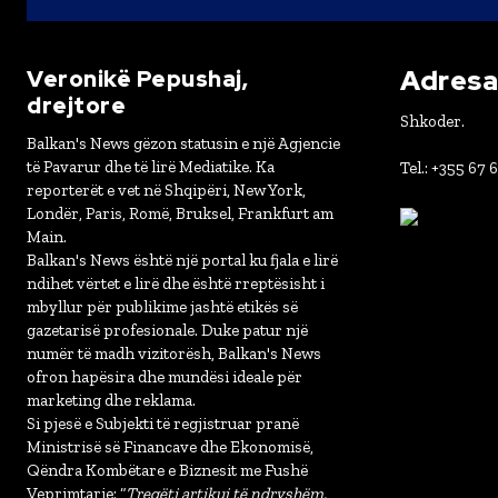
Adresa 
Veronikë Pepushaj,
drejtore
Shkoder.
Balkan's News gëzon statusin e një Agjencie
të Pavarur dhe të lirë Mediatike. Ka
Tel.: +355 67 
reporterët e vet në Shqipëri, New York,
Londër, Paris, Romë, Bruksel, Frankfurt am
Main.
Balkan's News është një portal ku fjala e lirë
ndihet vërtet e lirë dhe është rreptësisht i
mbyllur për publikime jashtë etikës së
gazetarisë profesionale. Duke patur një
numër të madh vizitorësh, Balkan's News
ofron hapësira dhe mundësi ideale për
marketing dhe reklama.
Si pjesë e Subjekti të regjistruar pranë
Ministrisë së Financave dhe Ekonomisë,
Qëndra Kombëtare e Biznesit me Fushë
Veprimtarie: “
Tregëti artikuj të ndryshëm,