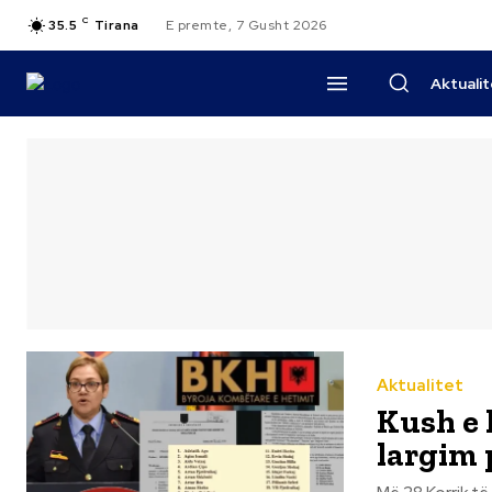
C
35.5
Tirana
E premte, 7 Gusht 2026
Aktuali
Aktualitet
Kush e 
largim 