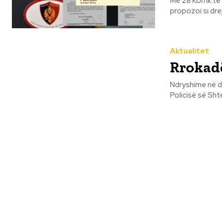
Më 28 Korrik të
propozoi si dre
Aktualitet
Rrokadë
Ndryshime në disa role dre