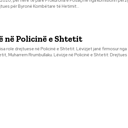
 2020, për herë të parë Prokuroria e Posaçme nga komisioni i përz
jtues për Byronë Kombëtare të Hetimit...
 në Policinë e Shtetit
jtuese në Policinë e Shtetit. Lëvizjet janë firmosur nga drejtori i
Policisë së Shtetit, Muharrem Rrumbullaku