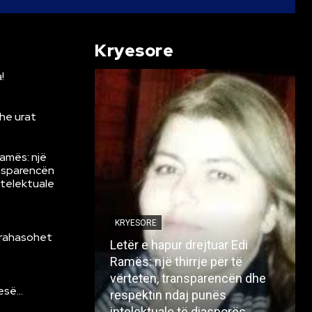
Kryesore
!
he urat
Ramës: një
ansparencën
ntelektuale
KRYESORE
krahasohet
Letër e hapur drejtuar Edi
Ramës: një thirrje për të
vërtetën, transparencën dhe
resë…
respektin ndaj punës
intelektuale të diasporës