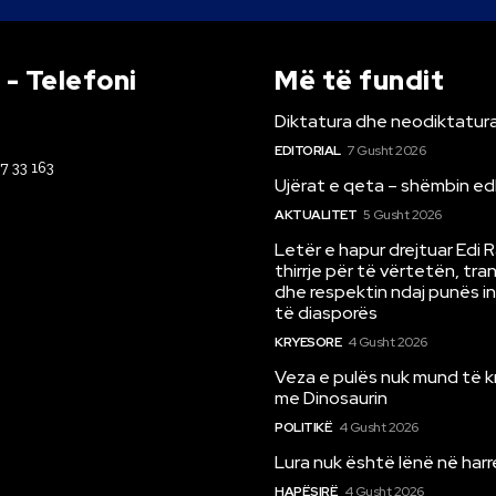
- Telefoni
Më të fundit
Diktatura dhe neodiktatura
EDITORIAL
7 Gusht 2026
67 33 163
Ujërat e qeta – shëmbin ed
AKTUALITET
5 Gusht 2026
Letër e hapur drejtuar Edi 
thirrje për të vërtetën, tr
dhe respektin ndaj punës i
të diasporës
KRYESORE
4 Gusht 2026
Veza e pulës nuk mund të 
me Dinosaurin
POLITIKË
4 Gusht 2026
Lura nuk është lënë në har
HAPËSIRË
4 Gusht 2026