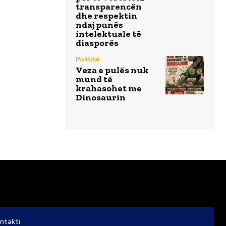
transparencën
dhe respektin
ndaj punës
intelektuale të
diasporës
Politikë
Veza e pulës nuk
mund të
krahasohet me
Dinosaurin
ntakti