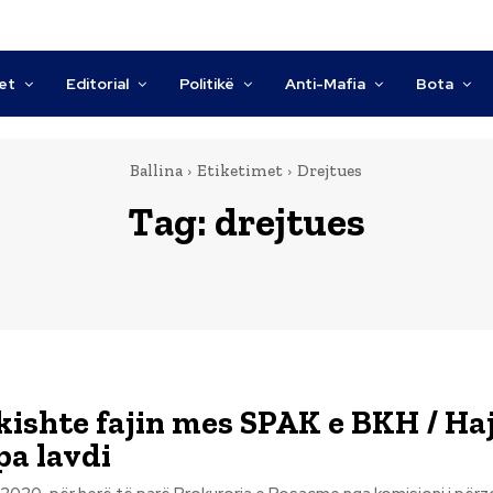
tet
Editorial
Politikë
Anti-Mafia
Bota
Ballina
Etiketimet
Drejtues
Tag:
drejtues
kishte fajin mes SPAK e BKH / Ha
pa lavdi