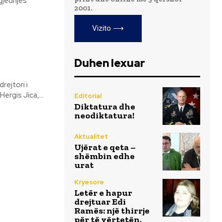
gjedhjes
2001.
Vizito ⟶
Duhen lexuar
. Lëvizje në Policinë e Shtetit: Drejtues Hergis Jica,...
Editorial
Diktatura dhe
neodiktatura!
Aktualitet
Ujërat e qeta –
shëmbin edhe
urat
Kryesore
Letër e hapur
drejtuar Edi
Ramës: një thirrje
për të vërtetën,