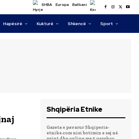
SHBA
Europa
Ballkani
Hapësirë
Kukturë
Shkencë
Sport
Shqipëria Etnike
jnaj
Gazeta e pavarur Shqiperia-
etnike.com nisi botimin e saj në
print dhe online me 5 qershor