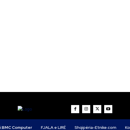
i:
BMC Computer
FJALA e LIRË
Shqipëria-Etnike.com
Ko