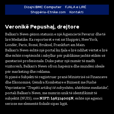
Dizajni:
BMC Computer
FJALA e LIRË
Shqipëria-Etnike.com
Kontakti
Veronikë Pepushaj, drejtore
Balkan's News gëzon statusin e një Agjencie të Pavarur dhe të
lirë Mediatike. Ka reporterët e vet në Shqipëri, New York,
Londër, Paris, Romë, Bruksel, Frankfurt am Main.
Balkan's News është një portal ku fjala e lirë ndihet vërtet e lirë
dhe është rreptësisht i mbyllur për publikime jashtë etikës së
gazetarisë profesionale. Duke patur një numër të madh
vizitorësh, Balkan's News ofron hapësira dhe mundësi ideale
për marketing dhe reklama.
Si pjesë e Subjekti të regjistruar pranë Ministrisë së Financave
dhe Ekonomisë, Qëndra Kombëtare e Biznesit me Fushë
Veprimtarie: “
Tregëti artikuj të ndryshëm, shërbime mediatike
”,
portali Balkan's News, me numrin unik të identifikimit të
subjektit (NUIS), ose
NIPT: L96314005N
, është një agjenci
serioze me elementë fiskalë sipas ligjit.