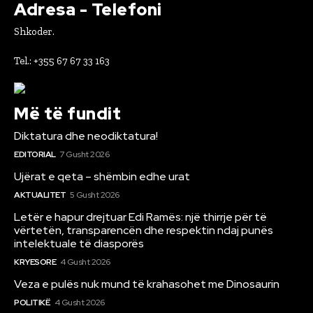
Adresa - Telefoni
Shkoder.
Tel.: +355 67 67 33 163
Më të fundit
Diktatura dhe neodiktatura!
EDITORIAL
7 Gusht 2026
Ujërat e qeta – shëmbin edhe urat
AKTUALITET
5 Gusht 2026
Letër e hapur drejtuar Edi Ramës: një thirrje për të
vërtetën, transparencën dhe respektin ndaj punës
intelektuale të diasporës
KRYESORE
4 Gusht 2026
Veza e pulës nuk mund të krahasohet me Dinosaurin
POLITIKË
4 Gusht 2026