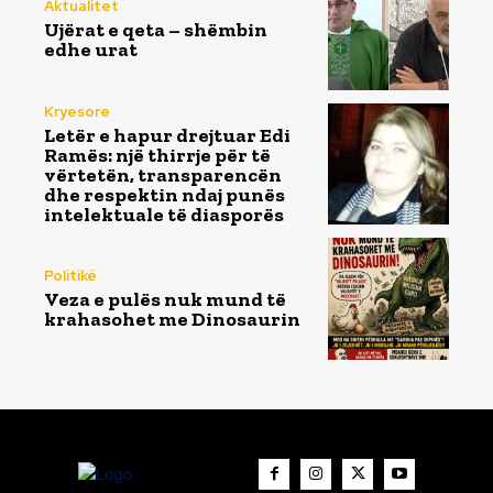
Aktualitet
Ujërat e qeta – shëmbin
edhe urat
Kryesore
Letër e hapur drejtuar Edi
Ramës: një thirrje për të
vërtetën, transparencën
dhe respektin ndaj punës
intelektuale të diasporës
Politikë
Veza e pulës nuk mund të
krahasohet me Dinosaurin