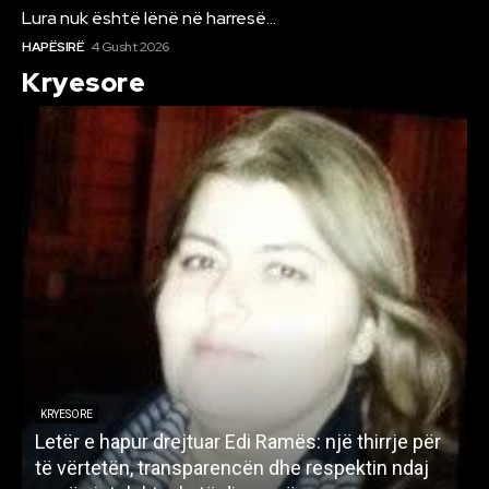
Lura nuk është lënë në harresë…
HAPËSIRË
4 Gusht 2026
Kryesore
KRYESORE
Letër e hapur drejtuar Edi Ramës: një thirrje për
A
të vërtetën, transparencën dhe respektin ndaj