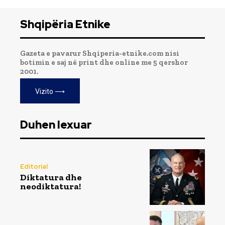
Shqipëria Etnike
Gazeta e pavarur Shqiperia-etnike.com nisi
botimin e saj në print dhe online me 5 qershor
2001.
Vizito ⟶
Duhen lexuar
Editorial
Diktatura dhe
neodiktatura!