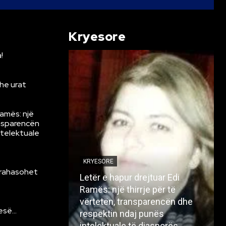
Kryesore
!
he urat
Ramës: një
ansparencën
ntelektuale
KRYESORE
krahasohet
Letër e hapur drejtuar Edi
Ramës: një thirrje për të
vërtetën, transparencën dhe
resë…
respektin ndaj punës
intelektuale të diasporës