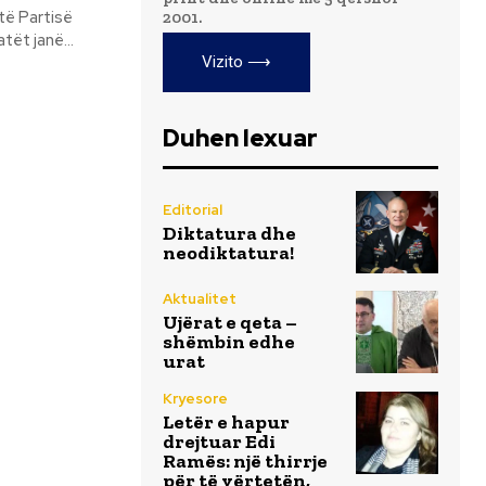
të Partisë
2001.
ore në qarkun e Tiranës. Dy jandidatët janë...
Vizito ⟶
Duhen lexuar
Editorial
Diktatura dhe
neodiktatura!
Aktualitet
Ujërat e qeta –
shëmbin edhe
urat
Kryesore
Letër e hapur
drejtuar Edi
Ramës: një thirrje
për të vërtetën,