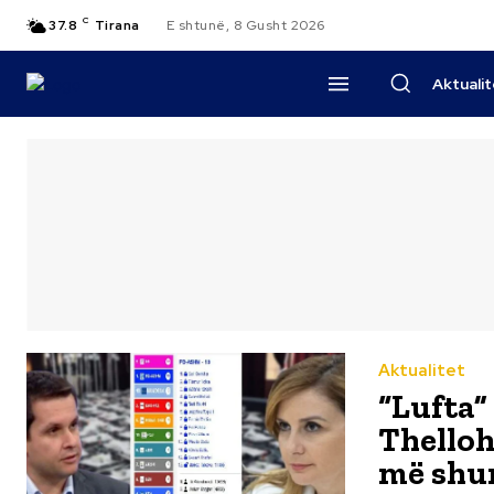
C
37.8
Tirana
E shtunë, 8 Gusht 2026
Aktuali
Aktualitet
“Lufta”
Thelloh
më shu