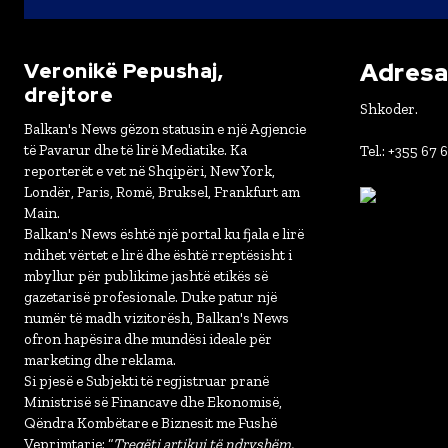
Adresa 
Veronikë Pepushaj,
drejtore
Shkoder.
Balkan's News gëzon statusin e një Agjencie
të Pavarur dhe të lirë Mediatike. Ka
Tel.: +355 67 
reporterët e vet në Shqipëri, New York,
Londër, Paris, Romë, Bruksel, Frankfurt am
Main.
Balkan's News është një portal ku fjala e lirë
ndihet vërtet e lirë dhe është rreptësisht i
mbyllur për publikime jashtë etikës së
gazetarisë profesionale. Duke patur një
numër të madh vizitorësh, Balkan's News
ofron hapësira dhe mundësi ideale për
marketing dhe reklama.
Si pjesë e Subjekti të regjistruar pranë
Ministrisë së Financave dhe Ekonomisë,
Qëndra Kombëtare e Biznesit me Fushë
Veprimtarie: “
Tregëti artikuj të ndryshëm,