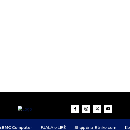
i:
BMC Computer
FJALA e LIRË
Shqipëria-Etnike.com
Ko