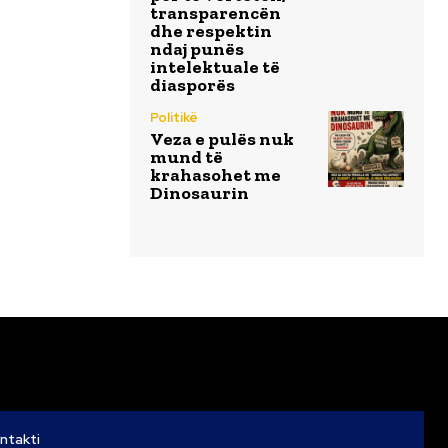
transparencën
dhe respektin
ndaj punës
intelektuale të
diasporës
Politikë
Veza e pulës nuk
mund të
krahasohet me
Dinosaurin
ntakti