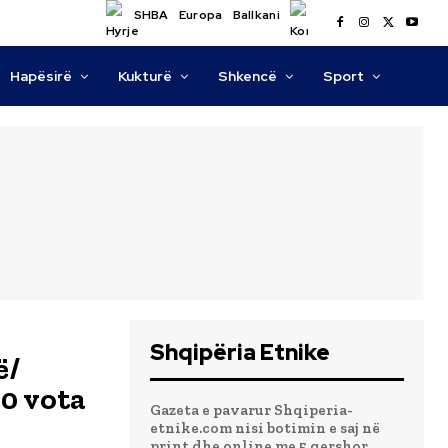
SHBA
Europa
Ballkani
Hapësirë
Kukturë
Shkencë
Sport
Shqipëria Etnike
ë/
00 vota
Gazeta e pavarur Shqiperia-
etnike.com nisi botimin e saj në
print dhe online me 5 qershor