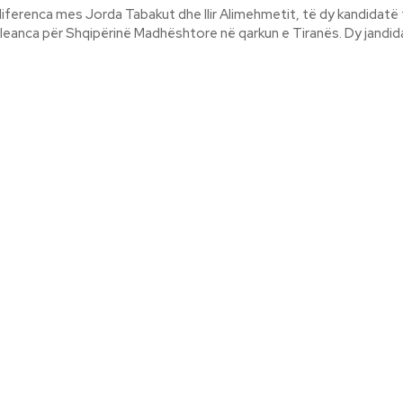
diferenca mes Jorda Tabakut dhe Ilir Alimehmetit, të dy kandidatë 
Demokratike-Aleanca për Shqipërinë Madhësht