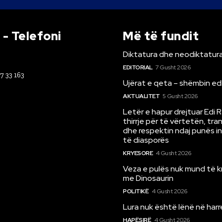
- Telefoni
Më të fundit
Diktatura dhe neodiktatura
EDITORIAL
7 Gusht 2026
67 33 163
Ujërat e qeta – shëmbin ed
AKTUALITET
5 Gusht 2026
Letër e hapur drejtuar Edi 
thirrje për të vërtetën, tr
dhe respektin ndaj punës i
të diasporës
KRYESORE
4 Gusht 2026
Veza e pulës nuk mund të 
me Dinosaurin
POLITIKË
4 Gusht 2026
Lura nuk është lënë në har
HAPËSIRË
4 Gusht 2026