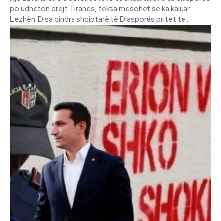
po udhëton drejt Tiranës, teksa mësohet se ka kaluar
Lezhën. Disa qindra shqiptarë të Diasporës pritet të...