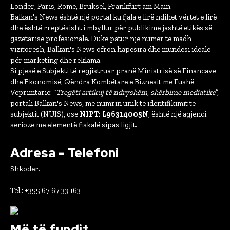
Londër, Paris, Romë, Bruksel, Frankfurt am Main.
Balkan's News është një portal ku fjala e lirë ndihet vërtet e lirë
dhe është rreptësisht i mbyllur për publikime jashtë etikës së
gazetarisë profesionale. Duke patur një numër të madh
vizitorësh, Balkan's News ofron hapësira dhe mundësi ideale
për marketing dhe reklama.
Si pjesë e Subjekti të regjistruar pranë Ministrisë së Financave
dhe Ekonomisë, Qëndra Kombëtare e Biznesit me Fushë
Veprimtarie: “
Tregëti artikuj të ndryshëm, shërbime mediatike
”,
portali Balkan's News, me numrin unik të identifikimit të
subjektit (NUIS), ose
NIPT: L96314005N
, është një agjenci
serioze me elementë fiskalë sipas ligjit.
Adresa - Telefoni
Shkoder.
Tel.: +355 67 67 33 163
Më të fundit