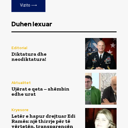
Vizito ⟶
Duhen lexuar
Editorial
Diktatura dhe
neodiktatura!
Aktualitet
Ujërat e qeta – shëmbin
edhe urat
Kryesore
Letër e hapur drejtuar Edi
Ramës: një thirrje për të
vërtetën, transparencën