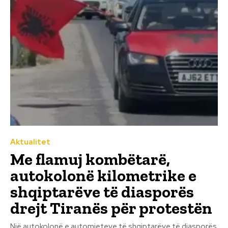
Aktualitet
Me flamuj kombëtarë,
autokolonë kilometrike e
shqiptarëve të diasporës
drejt Tiranës për protestën
Një autokolonë e automjeteve të shqiptarëve të diasporës