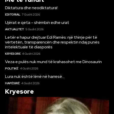
Diktatura dhe neodiktatura!
EDITORIAL
7 Gusht 2026
Ujërat e qeta – shëmbin edhe urat
AKTUALITET
5 Gusht 2026
Letër e hapur drejtuar Edi Ramës: një thirrje për të
vërtetën, transparencën dhe respektin ndaj punës
intelektuale të diasporës
KRYESORE
4 Gusht 2026
Veza e pulës nuk mund të krahasohet me Dinosaurin
POLITIKË
4 Gusht 2026
Lura nuk është lënë në harresë…
HAPËSIRË
4 Gusht 2026
Kryesore