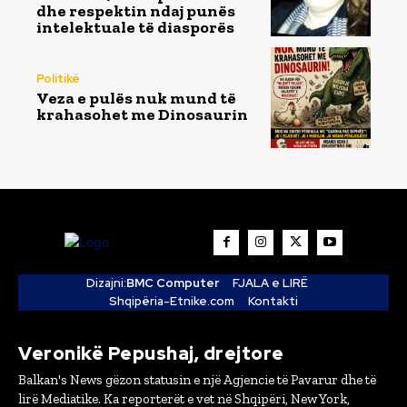
dhe respektin ndaj punës
intelektuale të diasporës
Politikë
Veza e pulës nuk mund të
krahasohet me Dinosaurin
Dizajni:
BMC Computer
FJALA e LIRË
Shqipëria-Etnike.com
Kontakti
Veronikë Pepushaj, drejtore
Balkan's News gëzon statusin e një Agjencie të Pavarur dhe të
lirë Mediatike. Ka reporterët e vet në Shqipëri, New York,