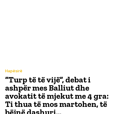
Hapësirë
“Turp të të vijë”, debat i
ashpër mes Balliut dhe
avokatit të mjekut me 4 gra:
Ti thua të mos martohen, të
bëjnë dashuri...