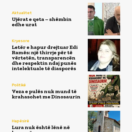
Aktualitet
Ujërat e qeta – shëmbin
edhe urat
Kryesore
Letër e hapur drejtuar Edi
Ramës: një thirrje për të
vërtetën, transparencën
dhe respektin ndaj punës
intelektuale të diasporës
Politikë
Veza e pulës nuk mund të
krahasohet me Dinosaurin
Hapësirë
Lura nuk është lënë në