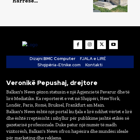
harresë…
Dizajni:
BMC Computer
FJALA e LIRË
Shqipëria-Etnike.com
Kontakti
Veronikë Pepushaj, drejtore
Balkan's News gëzon statusin e një Agjencie të Pavarur dhe të
lirë Mediatike. Ka reporterët e vet në Shqipëri, New York,
Londër, Paris, Romë, Bruksel, Frankfurt am Main.
Balkan's News është një portal ku fjala e lirë ndihet vërtet e lirë
dhe është rreptësisht i mbyllur për publikime jashtë etikës së
gazetarisë profesionale. Duke patur një numër të madh
vizitorësh, Balkan's News ofron hapësira dhe mundësi ideale
për marketing dhe reklama.