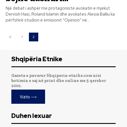
Një debat i ashpër me protagonistë avokatin e mjekut
Dervish Hasi, Roland Islamin dhe avokates Alesia Balliu ka
përfshirë studion e emisionit “Opinion” në...
1
2
Shqipëria Etnike
Gazeta e pavarur Shqiperia-etnike.com nisi
botimin e saj në print dhe online me 5 qershor
2001.
Vizito ⟶
Duhen lexuar