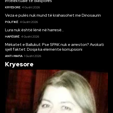
intelektuale të diasporës
KRYESORE
4 Gusht 2026
Veza e pulës nuk mund të krahasohet me Dinosaurin
POLITIKË
4 Gusht 2026
Lura nuk është lënë në harresë…
HAPËSIRË
4 Gusht 2026
Mëkatet e Ballukut: Pse SPAK nuk e arreston? Avokati
sjell faktet: Dosja ka elemente korrupsioni
ANTI-MAFIA
1 Gusht 2026
Kryesore