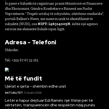
Si pjesë e Subjekti të regjistruar pranë Ministrisë së Financave
dhe Ekonomisë, Qëndra Kombëtare e Biznesit me Fushë
Veprimtarie: “
Tregëti artikuj të ndryshëm, shërbime mediatike
”,
portali Balkan's News, me numrin unik të identifikimit të
subjektit (NUIS), ose
NIPT: L96314005N
, është një agjenci
serioze me elementë fiskalë sipas ligjit.
Adresa - Telefoni
Shkoder.
Tel.: +355 67 67 33 163
Më të fundit
Ujërat e qeta – shëmbin edhe urat
AKTUALITET
5 Gusht 2026
Letër e hapur drejtuar Edi Ramës: një thirrje për të
vërtetën, transparencën dhe respektin ndaj punës