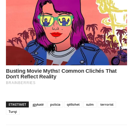
ETIKETIMET
gjykatë
policia
qëllohet
sulm
terrorist
Turqi