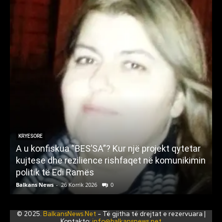
KRYESORE
A u konfiskua “BES’SA”? Kur një projekt qytetar
N
kujtese dhe rezilience rishfaqet në komunikimin
ë
politik të Edi Ramës
Balkans News
-
26 Korrik 2026
0
B
© 2025.
BalkansNews.Net
- Të gjitha të drejtat e rezervuara |
Kontakto:
info@balkansnews.net