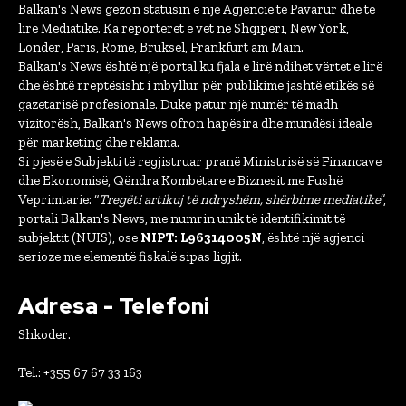
Balkan's News gëzon statusin e një Agjencie të Pavarur dhe të
lirë Mediatike. Ka reporterët e vet në Shqipëri, New York,
Londër, Paris, Romë, Bruksel, Frankfurt am Main.
Balkan's News është një portal ku fjala e lirë ndihet vërtet e lirë
dhe është rreptësisht i mbyllur për publikime jashtë etikës së
gazetarisë profesionale. Duke patur një numër të madh
vizitorësh, Balkan's News ofron hapësira dhe mundësi ideale
për marketing dhe reklama.
Si pjesë e Subjekti të regjistruar pranë Ministrisë së Financave
dhe Ekonomisë, Qëndra Kombëtare e Biznesit me Fushë
Veprimtarie: “
Tregëti artikuj të ndryshëm, shërbime mediatike
”,
portali Balkan's News, me numrin unik të identifikimit të
subjektit (NUIS), ose
NIPT: L96314005N
, është një agjenci
serioze me elementë fiskalë sipas ligjit.
Adresa - Telefoni
Shkoder.
Tel.: +355 67 67 33 163