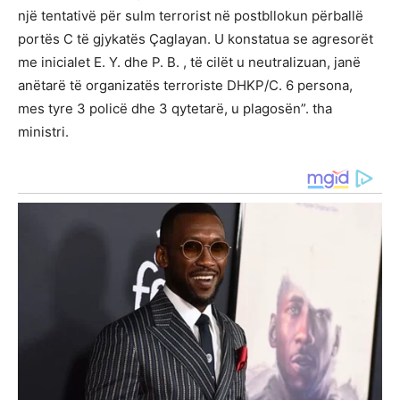
një tentativë për sulm terrorist në postbllokun përballë
portës C të gjykatës Çaglayan. U konstatua se agresorët
me inicialet E. Y. dhe P. B. , të cilët u neutralizuan, janë
anëtarë të organizatës terroriste DHKP/C. 6 persona,
mes tyre 3 policë dhe 3 qytetarë, u plagosën”. tha
ministri.