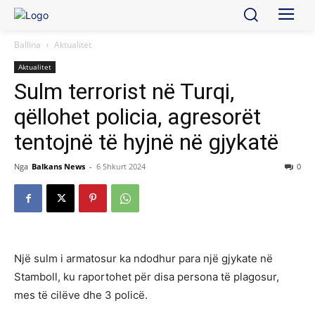
Ballina
Aktualitet
Aktualitet
Sulm terrorist në Turqi,
qëllohet policia, agresorët
tentojnë të hyjnë në gjykatë
Nga
Balkans News
-
6 Shkurt 2024
0
Një sulm i armatosur ka ndodhur para një gjykate në
Stamboll, ku raportohet për disa persona të plagosur,
mes të cilëve dhe 3 policë.