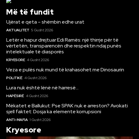
Më të fundit
Ujërat e qeta – shëmbin edhe urat
AKTUALITET
5 Gusht 2026
Letër e hapur drejtuar Edi Ramës: një thirrje për të
vërtetën, transparencën dhe respektin ndaj punës
intelektuale të diasporës
KRYESORE
4 Gusht 2026
Veza e pulës nuk mund të krahasohet me Dinosaurin
POLITIKË
4 Gusht 2026
Lura nuk është lënë në harresë…
HAPËSIRË
4 Gusht 2026
Mëkatet e Ballukut: Pse SPAK nuk e arreston? Avokati
sjell faktet: Dosja ka elemente korrupsioni
ANTI-MAFIA
1 Gusht 2026
Kryesore