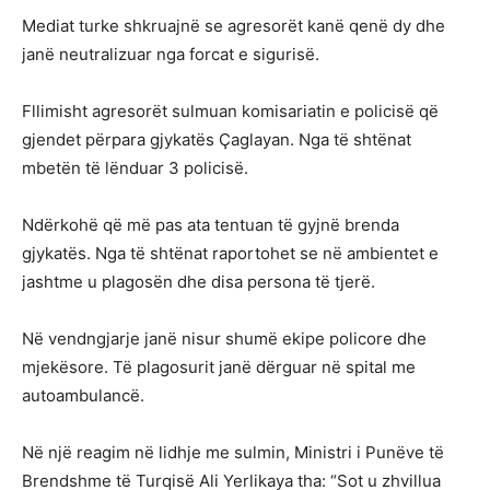
Mediat turke shkruajnë se agresorët kanë qenë dy dhe
janë neutralizuar nga forcat e sigurisë.
Fllimisht agresorët sulmuan komisariatin e policisë që
gjendet përpara gjykatës Çaglayan. Nga të shtënat
mbetën të lënduar 3 policisë.
Ndërkohë që më pas ata tentuan të gyjnë brenda
gjykatës. Nga të shtënat raportohet se në ambientet e
jashtme u plagosën dhe disa persona të tjerë.
Në vendngjarje janë nisur shumë ekipe policore dhe
mjekësore. Të plagosurit janë dërguar në spital me
autoambulancë.
Në një reagim në lidhje me sulmin, Ministri i Punëve të
Brendshme të Turqisë Ali Yerlikaya tha: “Sot u zhvillua