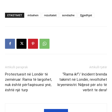
ETIKETIMET
mbahen
rezultatet
sondazhe
Zgjedhjet
Artikulli paraprak
Artikulli tjetër
Protestuesit në Londër të
“Rama ik!”/ Incident brenda
zemëruar: Rama të largohet,
takimit në Londër, revoltohet
nuk është përfaqësuesi ynë,
kryeministri: Ndjesë për ato të
është një turp
verbrit te dera!