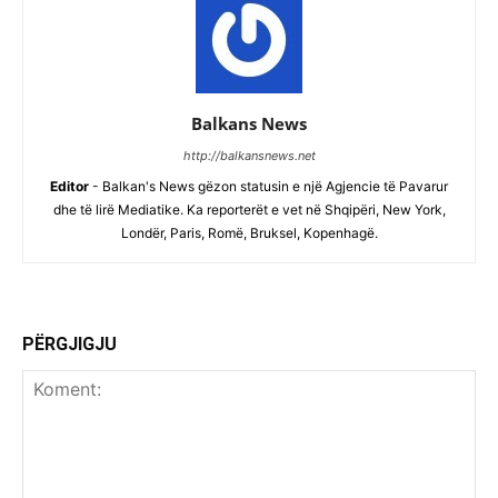
Balkans News
http://balkansnews.net
Editor
- Balkan's News gëzon statusin e një Agjencie të Pavarur
dhe të lirë Mediatike. Ka reporterët e vet në Shqipëri, New York,
Londër, Paris, Romë, Bruksel, Kopenhagë.
PËRGJIGJU