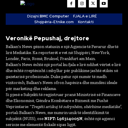
Dizajni:
BMC Computer
FJALA e LIRË
Shqipëria-Etnike.com
Kontakti
Veronikë Pepushaj, drejtore
Balkan's News gëzon statusin e një Agjencie të Pavarur dhe të
lirë Mediatike. Ka reporterët e vet në Shqipëri, New York,
Londër, Paris, Romë, Bruksel, Frankfurt am Main.
Balkan's News është një portal ku fjala e lirë ndihet vërtet e lirë
dhe është rreptësisht i mbyllur për publikime jashtë etikës së
gazetarisë profesionale. Duke patur një numër të madh
vizitorësh, Balkan's News ofron hapësira dhe mundësi ideale
për marketing dhe reklama.
Si pjesë e Subjekti të regjistruar pranë Ministrisë së Financave
dhe Ekonomisë, Qëndra Kombëtare e Biznesit me Fushë
Veprimtarie: “
Tregëti artikuj të ndryshëm, shërbime mediatike
”,
portali Balkan's News, me numrin unik të identifikimit të
subjektit (NUIS), ose
NIPT: L96314005N
, është një agjenci
serioze me elementë fiskalë sipas ligjit.