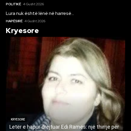
POLITIKË
4 Gusht 2026
Lura nuk është lënë në harresë…
HAPËSIRË
4 Gusht 2026
Kryesore
KRYESORE
Letër e hapur drejtuar Edi Ramës: një thirrje për
A