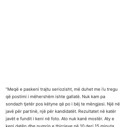
“Meqë e paskeni trajtu seriozisht, më duhet me i’u tregu
që postimi i mëhershëm ishte gallatë. Nuk kam pa
sondazh tjetër pos këtyne që po i bëj te mëngjesi. Një në
javë për partinë, një për kandidatët. Rezultatet në katër
javët e fundit i keni në foto. Ato nuk kanë mostër. Aty e
keni datën dhe numrin e thirrjeve në 10 deri 15 minuta.