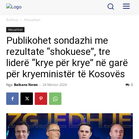
Ballina
Aktualitet
Aktualitet
Publikohet sondazhi me
rezultate “shokuese”, tre
liderë “krye për krye” në garë
për kryeministër të Kosovës
Nga
Balkans News
-
24 Nëntor 2024
0