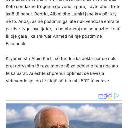
Këto sondazhe tregojnë që vendi i parë, i dytë dhe i tretë
janë të hapur. Bedriu, Albini dhe Lumiri janë kry për kry
në to. Andaj, as në postimin gallatë nuk vendosa emra të
partive. Nga java tjetër, ju bombradoj me sondazhe. Le të
fillojë gara”, ka shkruar Ahmeti në një postim në
Facebook.
Kryeministri Albin Kurti, së fundmi ka deklaruar se nuk
pret ndryshim të rezultateve në zgjedhjet e reja nga ato
të kaluarat. Ai është shprehur optimist se Lëvizja
Vetëvendosje, do të fitojë sërish mbi 50% të votave.