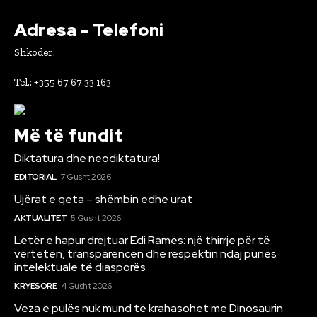
Adresa - Telefoni
Shkoder.
Tel.: +355 67 67 33 163
Më të fundit
Diktatura dhe neodiktatura!
EDITORIAL
7 Gusht 2026
Ujërat e qeta – shëmbin edhe urat
AKTUALITET
5 Gusht 2026
Letër e hapur drejtuar Edi Ramës: një thirrje për të
vërtetën, transparencën dhe respektin ndaj punës
intelektuale të diasporës
KRYESORE
4 Gusht 2026
Veza e pulës nuk mund të krahasohet me Dinosaurin