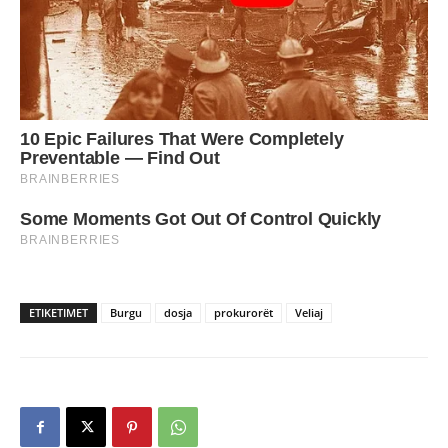
ETIKETIMET
Burgu
dosja
prokurorët
Veliaj