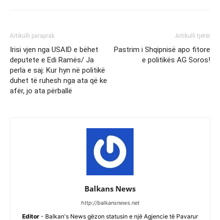
Artikulli paraprak
Artikulli tjetër
Irisi vjen nga USAID e bëhet
Pastrim i Shqipnisë apo fitore
deputete e Edi Ramës/ Ja
e politikës AG Soros!
perla e saj: Kur hyn në politikë
duhet të ruhesh nga ata që ke
afër, jo ata përballë
Balkans News
http://balkansnews.net
Editor
- Balkan's News gëzon statusin e një Agjencie të Pavarur