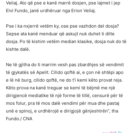
Veliaj. Ato që pse e kanë marrë dosjen, pse lajmet i jep
Elvi Fundo, janë urdhëruar nga Erion Veliaj.
Pse i ka nxjerrë vetëm ky, ose pse vazhdon del dosja?
Sepse ata kanë menduar që askujt nuk duhet ti dilte
dosja. Po të kishim vetëm median klasike, dosja nuk do të
kishte dalë.
Ne të gjitha do ti marrim vesh pas zbardhjes së vendimit
të gjykatës së Apelit. Cilido qoftë ai, e çon në shtëpi apo
e lë në burg, cilido qoftë, ne do t’i kemi këto provat reja.
Këto prova na kanë treguar se kemi të bëjmë me një
dirigjencë mediatike të një forme të tillë, censurë për të
mos folur, pra të mos dalë vendimi për mua dhe pastaj
unë e spinoj, e urdhërojë e dirigjojë gënjeshtrën”, tha
Fundo./ CNA