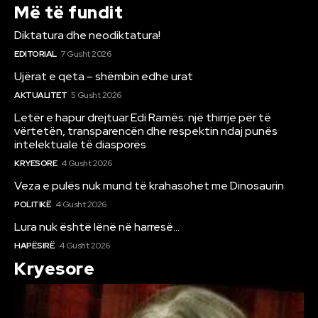
Më të fundit
Diktatura dhe neodiktatura!
EDITORIAL
7 Gusht 2026
Ujërat e qeta – shëmbin edhe urat
AKTUALITET
5 Gusht 2026
Letër e hapur drejtuar Edi Ramës: një thirrje për të
vërtetën, transparencën dhe respektin ndaj punës
intelektuale të diasporës
KRYESORE
4 Gusht 2026
Veza e pulës nuk mund të krahasohet me Dinosaurin
POLITIKË
4 Gusht 2026
Lura nuk është lënë në harresë…
HAPËSIRË
4 Gusht 2026
Kryesore