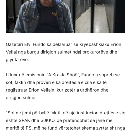
Gazetari Elvi Fundo ka deklaruar se kryebashkiaku Erion
Veliaj nga burgu dirigjon sulmet ndaj prokurorëve dhe
gjyqtarëve.
I ftuar në emisionin “A Krasta Shoë”, Fundo u shpreh se
sot, faktin dhe provën e ka drejtësia e cila e ka të
regjistruar Erion Veliajn, kur zotëria urdhëron dhe
dirigjon sulme.
“Sot ne jemi përballë faktit, që një institucion drejtësie siç
është SPAK dhe GJKKO, që pretendohet se janë me
meritë të PS, më në fund vërtetohet skema zyrtarisht nga