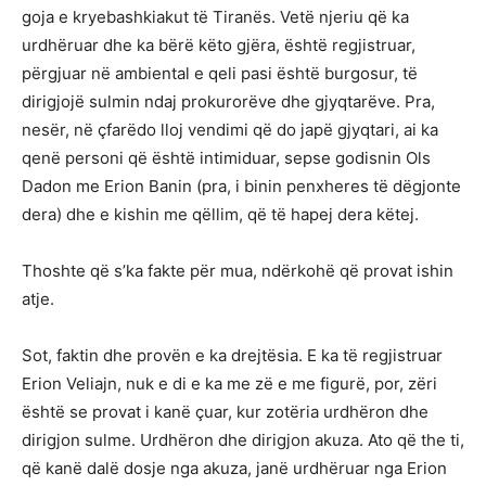
goja e kryebashkiakut të Tiranës. Vetë njeriu që ka
urdhëruar dhe ka bërë këto gjëra, është regjistruar,
përgjuar në ambiental e qeli pasi është burgosur, të
dirigjojë sulmin ndaj prokurorëve dhe gjyqtarëve. Pra,
nesër, në çfarëdo lloj vendimi që do japë gjyqtari, ai ka
qenë personi që është intimiduar, sepse godisnin Ols
Dadon me Erion Banin (pra, i binin penxheres të dëgjonte
dera) dhe e kishin me qëllim, që të hapej dera këtej.
Thoshte që s’ka fakte për mua, ndërkohë që provat ishin
atje.
Sot, faktin dhe provën e ka drejtësia. E ka të regjistruar
Erion Veliajn, nuk e di e ka me zë e me figurë, por, zëri
është se provat i kanë çuar, kur zotëria urdhëron dhe
dirigjon sulme. Urdhëron dhe dirigjon akuza. Ato që the ti,
që kanë dalë dosje nga akuza, janë urdhëruar nga Erion