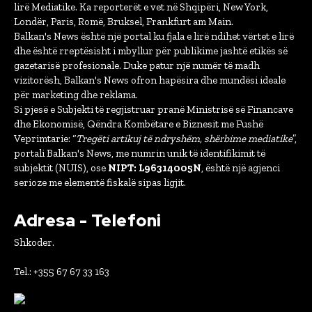
lirë Mediatike. Ka reporterët e vet në Shqipëri, New York,
Londër, Paris, Romë, Bruksel, Frankfurt am Main.
Balkan's News është një portal ku fjala e lirë ndihet vërtet e lirë
dhe është rreptësisht i mbyllur për publikime jashtë etikës së
gazetarisë profesionale. Duke patur një numër të madh
vizitorësh, Balkan's News ofron hapësira dhe mundësi ideale
për marketing dhe reklama.
Si pjesë e Subjekti të regjistruar pranë Ministrisë së Financave
dhe Ekonomisë, Qëndra Kombëtare e Biznesit me Fushë
Veprimtarie: “
Tregëti artikuj të ndryshëm, shërbime mediatike
”,
portali Balkan's News, me numrin unik të identifikimit të
subjektit (NUIS), ose
NIPT: L96314005N
, është një agjenci
serioze me elementë fiskalë sipas ligjit.
Adresa - Telefoni
Shkoder.
Tel.: +355 67 67 33 163