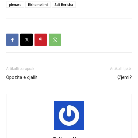
plenare
Rithemelimi
Sali Berisha
Artikulli paraprak
Artikulli tjetër
Opozita e djallit
Ç’jemi?