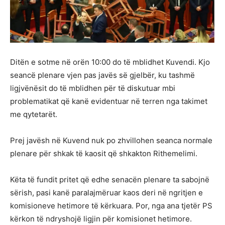
Ditën e sotme në orën 10:00 do të mblidhet Kuvendi. Kjo
seancë plenare vjen pas javës së gjelbër, ku tashmë
ligjvënësit do të mblidhen për të diskutuar mbi
problematikat që kanë evidentuar në terren nga takimet
me qytetarët.
Prej javësh në Kuvend nuk po zhvillohen seanca normale
plenare për shkak të kaosit që shkakton Rithemelimi.
Këta të fundit pritet që edhe senacën plenare ta sabojnë
sërish, pasi kanë paralajmëruar kaos deri në ngritjen e
komisioneve hetimore të kërkuara. Por, nga ana tjetër PS
kërkon të ndryshojë ligjin për komisionet hetimore.