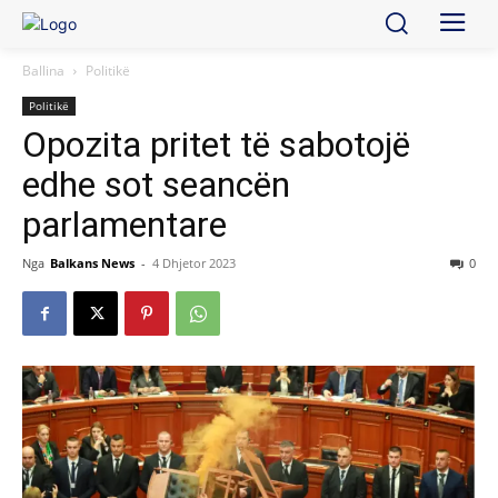
Ballina
Politikë
Politikë
Opozita pritet të sabotojë
edhe sot seancën
parlamentare
Nga
Balkans News
-
4 Dhjetor 2023
0