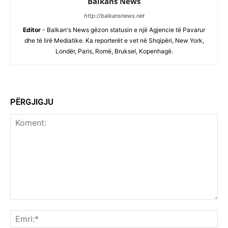
Balkans News
http://balkansnews.net
Editor
- Balkan's News gëzon statusin e një Agjencie të Pavarur
dhe të lirë Mediatike. Ka reporterët e vet në Shqipëri, New York,
Londër, Paris, Romë, Bruksel, Kopenhagë.
PËRGJIGJU