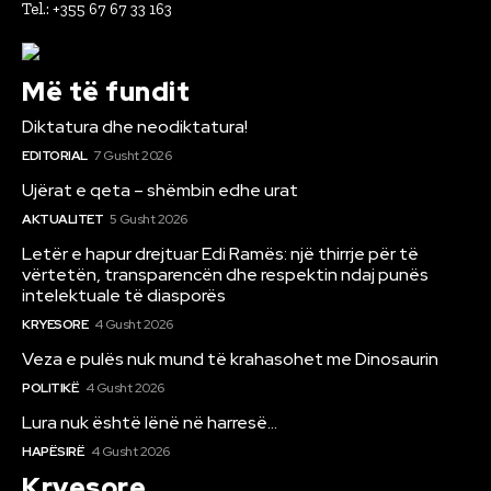
Tel.: +355 67 67 33 163
Më të fundit
Diktatura dhe neodiktatura!
EDITORIAL
7 Gusht 2026
Ujërat e qeta – shëmbin edhe urat
AKTUALITET
5 Gusht 2026
Letër e hapur drejtuar Edi Ramës: një thirrje për të
vërtetën, transparencën dhe respektin ndaj punës
intelektuale të diasporës
KRYESORE
4 Gusht 2026
Veza e pulës nuk mund të krahasohet me Dinosaurin
POLITIKË
4 Gusht 2026
Lura nuk është lënë në harresë…
HAPËSIRË
4 Gusht 2026
Kryesore