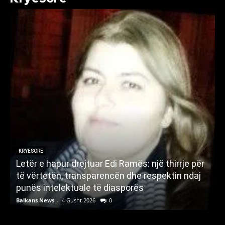
KRYESORE
Letër e hapur drejtuar Edi Ramës: një thirrje për
A
të vërtetën, transparencën dhe respektin ndaj
punës intelektuale të diasporës
p
Balkans News
-
4 Gusht 2026
0
B