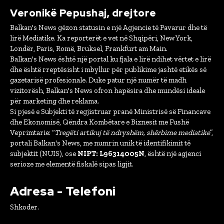
Veronikë Pepushaj, drejtore
Balkan's News gëzon statusin e një Agjencie të Pavarur dhe të
lirë Mediatike. Ka reporterët e vet në Shqipëri, New York,
Londër, Paris, Romë, Bruksel, Frankfurt am Main.
Balkan's News është një portal ku fjala e lirë ndihet vërtet e lirë
dhe është rreptësisht i mbyllur për publikime jashtë etikës së
gazetarisë profesionale. Duke patur një numër të madh
vizitorësh, Balkan's News ofron hapësira dhe mundësi ideale
për marketing dhe reklama.
Si pjesë e Subjekti të regjistruar pranë Ministrisë së Financave
dhe Ekonomisë, Qëndra Kombëtare e Biznesit me Fushë
Veprimtarie: “
Tregëti artikuj të ndryshëm, shërbime mediatike
”,
portali Balkan's News, me numrin unik të identifikimit të
subjektit (NUIS), ose
NIPT: L96314005N
, është një agjenci
serioze me elementë fiskalë sipas ligjit.
Adresa - Telefoni
Shkoder.