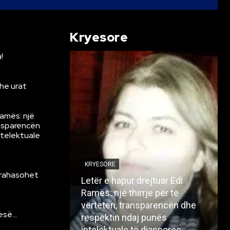
Kryesore
!
he urat
Ramës: një
ansparencën
ntelektuale
KRYESORE
krahasohet
Letër e hapur drejtuar Edi
Ramës: një thirrje për të
vërtetën, transparencën dhe
resë…
respektin ndaj punës
intelektuale të diasporës