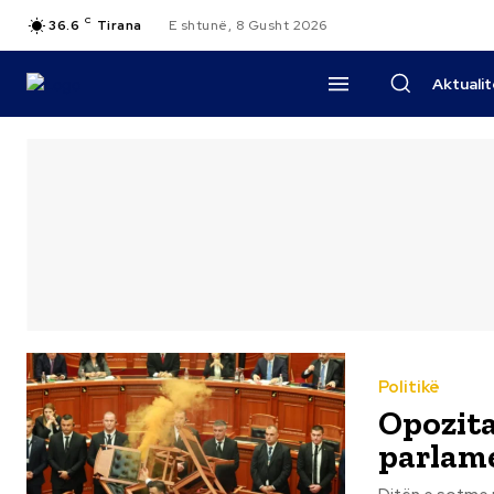
C
36.6
Tirana
E shtunë, 8 Gusht 2026
Aktuali
Politikë
Opozita
parlam