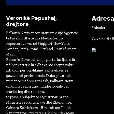
Adresa 
Veronikë Pepushaj,
drejtore
Shkoder.
Balkan's News gëzon statusin e një Agjencie
të Pavarur dhe të lirë Mediatike. Ka
Tel.: +355 67 
reporterët e vet në Shqipëri, New York,
Londër, Paris, Romë, Bruksel, Frankfurt am
Main.
Balkan's News është një portal ku fjala e lirë
ndihet vërtet e lirë dhe është rreptësisht i
mbyllur për publikime jashtë etikës së
gazetarisë profesionale. Duke patur një
numër të madh vizitorësh, Balkan's News
ofron hapësira dhe mundësi ideale për
marketing dhe reklama.
Si pjesë e Subjekti të regjistruar pranë
Ministrisë së Financave dhe Ekonomisë,
Qëndra Kombëtare e Biznesit me Fushë
Veprimtarie: “
Tregëti artikuj të ndryshëm,