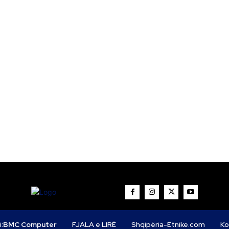
i:
BMC Computer
FJALA e LIRË
Shqipëria-Etnike.com
Ko