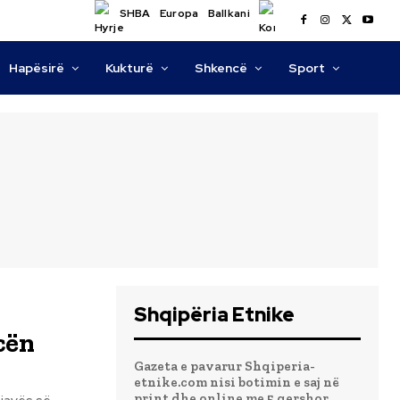
SHBA
Europa
Ballkani
Hapësirë
Kukturë
Shkencë
Sport
Shqipëria Etnike
cën
Gazeta e pavarur Shqiperia-
etnike.com nisi botimin e saj në
print dhe online me 5 qershor