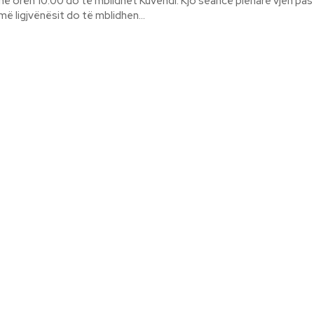
ë orën 10:00 do të mblidhet Kuvendi. Kjo seancë plenare vjen pas
më ligjvënësit do të mblidhen...