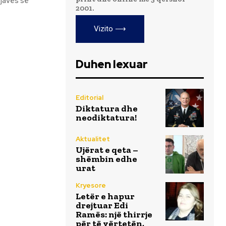
 javës së
2001.
Vizito ⟶
Duhen lexuar
Editorial
Diktatura dhe
neodiktatura!
Aktualitet
Ujërat e qeta –
shëmbin edhe
urat
Kryesore
Letër e hapur
drejtuar Edi
Ramës: një thirrje
për të vërtetën,