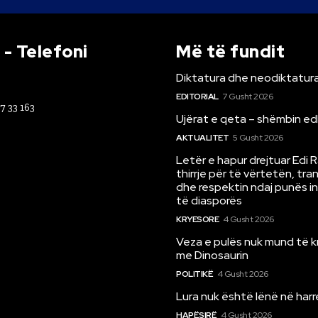
- Telefoni
Më të fundit
Diktatura dhe neodiktatura
EDITORIAL
7 Gusht 2026
67 33 163
Ujërat e qeta – shëmbin ed
AKTUALITET
5 Gusht 2026
Letër e hapur drejtuar Edi 
thirrje për të vërtetën, tr
dhe respektin ndaj punës i
të diasporës
KRYESORE
4 Gusht 2026
Veza e pulës nuk mund të 
me Dinosaurin
POLITIKË
4 Gusht 2026
Lura nuk është lënë në har
HAPËSIRË
4 Gusht 2026