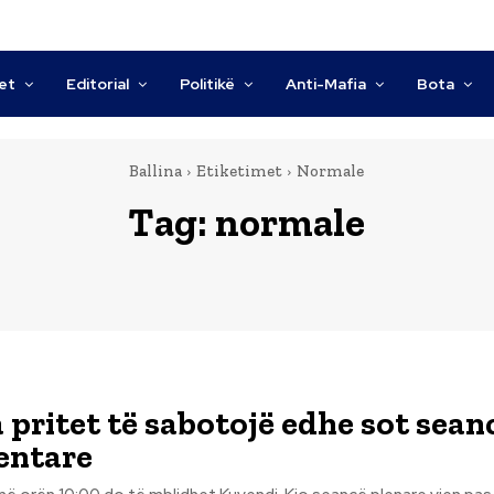
tet
Editorial
Politikë
Anti-Mafia
Bota
Ballina
Etiketimet
Normale
Tag:
normale
 pritet të sabotojë edhe sot sean
entare