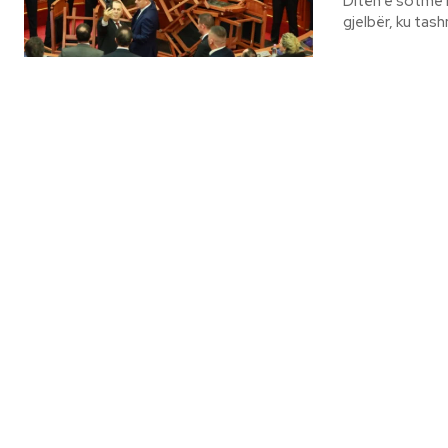
Ditën e sotme n
gjelbër, ku tash