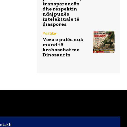
transparencën
dhe respektin
ndaj punës
intelektuale të
diasporës
Politikë
Veza e pulës nuk
mund të
krahasohet me
Dinosaurin
ntakti