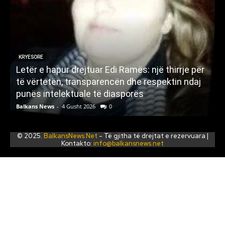
KRYESORE
Letër e hapur drejtuar Edi Ramës: një thirrje për
A
të vërtetën, transparencën dhe respektin ndaj
punës intelektuale të diasporës
p
Balkans News
-
4 Gusht 2026
0
B
© 2025.
BalkansNews.Net
- Të gjitha të drejtat e rezervuara |
Kontakto:
info@balkansnews.net