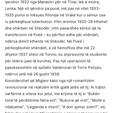
qershor 1932 nga Manastiri për në Tivar, tek e motra,
Lenka. Një vit qëndroi pa punë, më pas në vitet 1933-
1935 punoi si mësues filloreje në Vrakë kur u sëmur ose
iu përkeqësua tuberkulozi. Vitin arsimor 1935-36 kthehet
dhe shërben në Shkodër; vitin pasardhës kërkoi që ta
transferonin në Pukë – ku përfitoi edhe për shëndet,
ndërsa dimrit kthente në Shkodër. Në Pukë i
përkeqësohet shëndeti, e zë hemoftiza dhe më 22
dhjetor 1937 shkoi në Torino, ku shpresonte të studionte
për letërsi pasi të kurohej. Pas një operacioni të
pasuksesshëm në spitalin Valdensian të Torre Peliçes,
ndërroi jetë më 26 gusht 1938.
Konsiderohet që Migjeni kaloi nga një romantizëm
revolucionar në realizëm kritik gjatë jetës së tij. Ai trajtoi
varfërinë e viteve kur jetoi, me krijime të tij si “Bukën
tonë të përditshme falna sot”, “Bukuria që vret”, “Mollë e
ndalueme”, “Legjenda e misrit”, “A don qymyr zotni?”, etj.