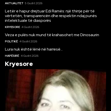
AKTUALITET
5 Gusht 2026
Letër e hapur drejtuar Edi Ramës: një thirrje për të
vërtetën, transparencën dhe respektin ndaj punës
intelektuale të diasporës
KRYESORE
4 Gusht 2026
Veza e pulës nuk mund të krahasohet me Dinosaurin
POLITIKË
4 Gusht 2026
Lura nuk është lënë në harresë…
HAPËSIRË
4 Gusht 2026
Kryesore