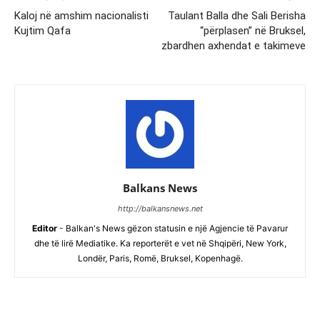
Kaloj në amshim nacionalisti
Taulant Balla dhe Sali Berisha
Kujtim Qafa
“përplasen” në Bruksel,
zbardhen axhendat e takimeve
Balkans News
http://balkansnews.net
Editor
- Balkan's News gëzon statusin e një Agjencie të Pavarur
dhe të lirë Mediatike. Ka reporterët e vet në Shqipëri, New York,
Londër, Paris, Romë, Bruksel, Kopenhagë.