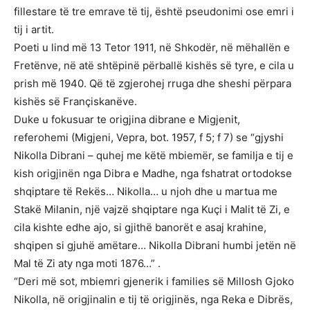
fillestare të tre emrave të tij, është pseudonimi ose emri i
tij i artit.
Poeti u lind më 13 Tetor 1911, në Shkodër, në mëhallën e
Fretënve, në atë shtëpinë përballë kishës së tyre, e cila u
prish më 1940. Që të zgjerohej rruga dhe sheshi përpara
kishës së Françiskanëve.
Duke u fokusuar te origjina dibrane e Migjenit,
referohemi (Migjeni, Vepra, bot. 1957, f 5; f 7) se “gjyshi
Nikolla Dibrani – quhej me këtë mbiemër, se familja e tij e
kish origjinën nga Dibra e Madhe, nga fshatrat ortodokse
shqiptare të Rekës… Nikolla… u njoh dhe u martua me
Stakë Milanin, një vajzë shqiptare nga Kuçi i Malit të Zi, e
cila kishte edhe ajo, si gjithë banorët e asaj krahine,
shqipen si gjuhë amëtare… Nikolla Dibrani humbi jetën në
Mal të Zi aty nga moti 1876…” .
“Deri më sot, mbiemri gjenerik i families së Millosh Gjoko
Nikolla, në origjinalin e tij të origjinës, nga Reka e Dibrës,