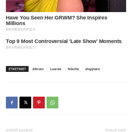
ETIKETIMET
dibrani
Luarasi
Nikolla
shqiptare
Artikulli paraprak
Artikulli tjetër