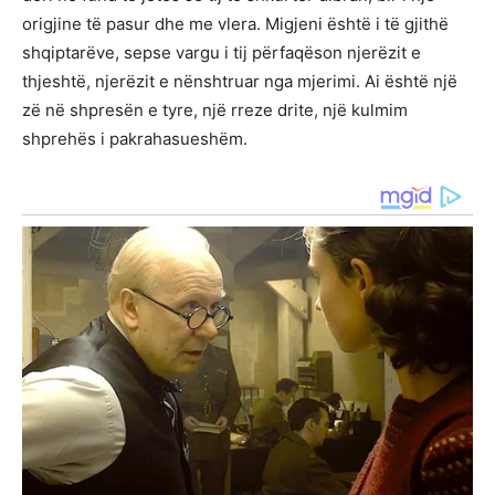
origjine të pasur dhe me vlera. Migjeni është i të gjithë
shqiptarëve, sepse vargu i tij përfaqëson njerëzit e
thjeshtë, njerëzit e nënshtruar nga mjerimi. Ai është një
zë në shpresën e tyre, një rreze drite, një kulmim
shprehës i pakrahasueshëm.