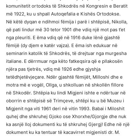
komunitetit ortodoks të Shkodrës në Kongresin e Beratit
më 1922, ku u shpall Autoqefalia e Kishës Ortodokse.
Në këtë dyqan e ndihmoi fëmija i parë i shtëpisë, Nikolla,
që pati lindur më 30 tetor 1901 dhe vdiq një mot pas t’et
nga pleuriti. E ëma vdiq që në 1916 duke lënë gjashtë
fëmijë (dy djem e katër vajza). E ëma ish edukuar në
seminarin katolik të Shkodrës, të drejtuar nga murgesha
italiane. E dërrmuar nga këto fatkeqsira që e pllakosën
njëra pas tjetrës, vdiq më 1926 edhe gjyshja
tetëdhjetëvjeçare. Ndër gjashtë fëmijët, Milloshi dhe e
motra më e vogël, Ollga, u shkolluan në shkollën fillore
në Shkodër. Shtëpia ku lindi Migjeni ishte e ndërtuar në
oborrin e shtëpisë së Trimçeve, shtëpi ku u bë Muzeu i
Migjenit nga viti 1961 deri në vitin 1993. Babai i Miloshit
quhej dhe shkruhej Gjoko ose Xhorxhe/Gjorgje dhe nuk
ka asnjë lloj dokumenti ku të shkruhej Gjergj! Edhe në një
dokument ku ka tentuar të kacavirret migjenisti dr. M.