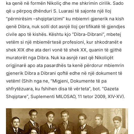
ka qenë në formën Nikoliç dhe me shkrimin cirilik. Sado
që u përpoq dhënduri S. Luarasi të sajonte një lloj
“përmirësim –shqiptarizimi” ku mbiemri gjenerik na kish
qenë Dibra, nuk solli dot asnjë lloj çertifikatë të gjendjes
civile apo të kishës. Kështu kjo “Dibra-Dibrani”, mbetej
vetëm si një mbiemërtesë profesioni, kur shkodranët e
shek XIX dhe ata deri vonë të shek XX, quanin të gjithë
muratorët nga Dibra. Nuk ka asnjë rast që Nikoliçët
origjinarë apo ata pasardhës ta kenë përdorur mbiemrin
gjenerik Dibra a Dibrani qoftë edhe në një dokument të
vetëm! (Shih nga ne, “Migjeni, Dokumente të pa
shfrytëzuara, ku fshihen disa të vërteta”, bot. “Gazeta
Shqiptare”, Suplementi MILOSAO, 11 tetor 2009, XIV-XV).