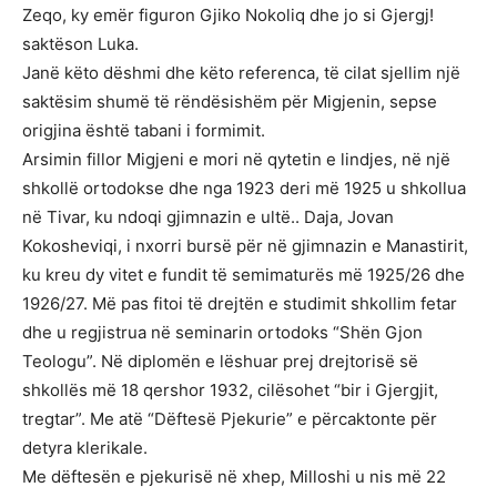
Zeqo, ky emër figuron Gjiko Nokoliq dhe jo si Gjergj!
saktëson Luka.
Janë këto dëshmi dhe këto referenca, të cilat sjellim një
saktësim shumë të rëndësishëm për Migjenin, sepse
origjina është tabani i formimit.
Arsimin fillor Migjeni e mori në qytetin e lindjes, në një
shkollë ortodokse dhe nga 1923 deri më 1925 u shkollua
në Tivar, ku ndoqi gjimnazin e ultë.. Daja, Jovan
Kokosheviqi, i nxorri bursë për në gjimnazin e Manastirit,
ku kreu dy vitet e fundit të semimaturës më 1925/26 dhe
1926/27. Më pas fitoi të drejtën e studimit shkollim fetar
dhe u regjistrua në seminarin ortodoks “Shën Gjon
Teologu”. Në diplomën e lëshuar prej drejtorisë së
shkollës më 18 qershor 1932, cilësohet “bir i Gjergjit,
tregtar”. Me atë “Dëftesë Pjekurie” e përcaktonte për
detyra klerikale.
Me dëftesën e pjekurisë në xhep, Milloshi u nis më 22