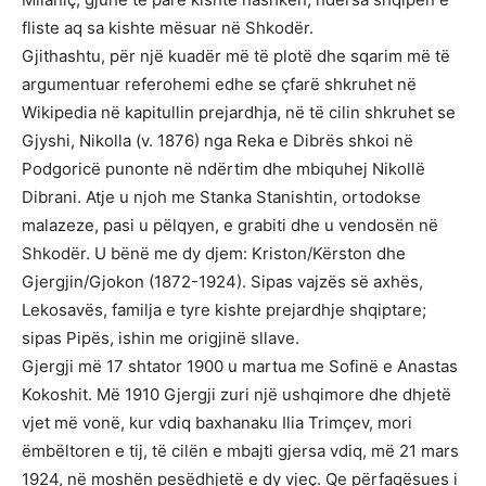
fliste aq sa kishte mësuar në Shkodër.
Gjithashtu, për një kuadër më të plotë dhe sqarim më të
argumentuar referohemi edhe se çfarë shkruhet në
Wikipedia në kapitullin prejardhja, në të cilin shkruhet se
Gjyshi, Nikolla (v. 1876) nga Reka e Dibrës shkoi në
Podgoricë punonte në ndërtim dhe mbiquhej Nikollë
Dibrani. Atje u njoh me Stanka Stanishtin, ortodokse
malazeze, pasi u pëlqyen, e grabiti dhe u vendosën në
Shkodër. U bënë me dy djem: Kriston/Kërston dhe
Gjergjin/Gjokon (1872-1924). Sipas vajzës së axhës,
Lekosavës, familja e tyre kishte prejardhje shqiptare;
sipas Pipës, ishin me origjinë sllave.
Gjergji më 17 shtator 1900 u martua me Sofinë e Anastas
Kokoshit. Më 1910 Gjergji zuri një ushqimore dhe dhjetë
vjet më vonë, kur vdiq baxhanaku Ilia Trimçev, mori
ëmbëltoren e tij, të cilën e mbajti gjersa vdiq, më 21 mars
1924, në moshën pesëdhjetë e dy vjeç. Qe përfaqësues i