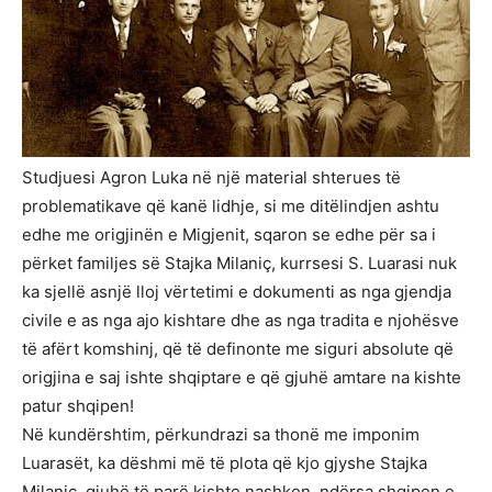
Studjuesi Agron Luka në një material shterues të
problematikave që kanë lidhje, si me ditëlindjen ashtu
edhe me origjinën e Migjenit, sqaron se edhe për sa i
përket familjes së Stajka Milaniç, kurrsesi S. Luarasi nuk
ka sjellë asnjë lloj vërtetimi e dokumenti as nga gjendja
civile e as nga ajo kishtare dhe as nga tradita e njohësve
të afërt komshinj, që të definonte me siguri absolute që
origjina e saj ishte shqiptare e që gjuhë amtare na kishte
patur shqipen!
Në kundërshtim, përkundrazi sa thonë me imponim
Luarasët, ka dëshmi më të plota që kjo gjyshe Stajka
Milaniç, gjuhë të parë kishte nashken, ndërsa shqipen e