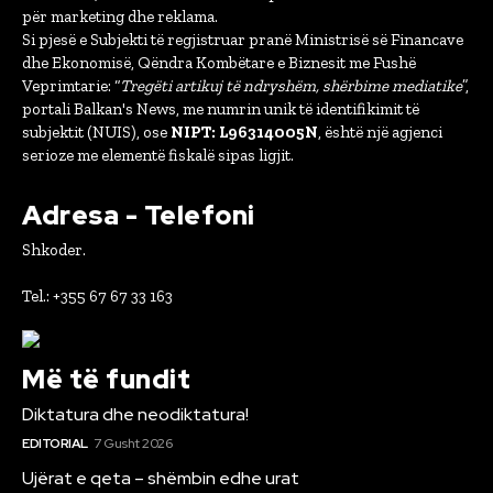
për marketing dhe reklama.
Si pjesë e Subjekti të regjistruar pranë Ministrisë së Financave
dhe Ekonomisë, Qëndra Kombëtare e Biznesit me Fushë
Veprimtarie: “
Tregëti artikuj të ndryshëm, shërbime mediatike
”,
portali Balkan's News, me numrin unik të identifikimit të
subjektit (NUIS), ose
NIPT: L96314005N
, është një agjenci
serioze me elementë fiskalë sipas ligjit.
Adresa - Telefoni
Shkoder.
Tel.: +355 67 67 33 163
Më të fundit
Diktatura dhe neodiktatura!
EDITORIAL
7 Gusht 2026
Ujërat e qeta – shëmbin edhe urat