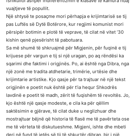
fshikulloi ashpër indiferentizmin e klasave të kamura ndaj
vuajtjeve të popullit.
Një shtysë te posaçme mori përhapja e krijimtarisë se tij
pas Luftës së Dytë Botërore, kur regjimi komunist mori
përsipër botimin e plotë të veprave, të cilat në vitet ’30
kishin qenë pjesërisht të pabotuara.
Sa më shumë të shkruajmë për Migjenin, për fuqinë e tij
krijuese për vargun e tij si një uragan, po aq rëndësi ka
sqarimi dhe faktimi i origjinës. Po, ai është nga Dibra, nga
një zonë me tradita atdhetarie, trimërie, urtësie dhe
krijimtarie artistike. Kjo qasje për ta trajtuar në një tekst
origjinën e poetit nuk është për t’ia hequr Shkodrës
lavdinë e poetit të madh, zërit të fuqishëm të revoltës. Jo,
kjo është një qasje modeste, e cila ka për qëllim
saktësimin e gjërave, të cilat duke u neglizhuar dhe
mostrajtuar bëjnë që historia të flasë me të pavërteta ose
me të vërteta të diskutueshme. Migjeni, ishte dhe mbeti
deri në fund të jetës së tij të shkurtër dibran, bir i një