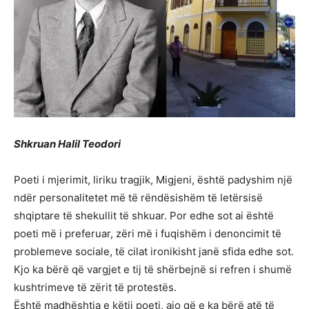
Shkruan Halil Teodori
Poeti i mjerimit, liriku tragjik, Migjeni, është padyshim një
ndër personalitetet më të rëndësishëm të letërsisë
shqiptare të shekullit të shkuar. Por edhe sot ai është
poeti më i preferuar, zëri më i fuqishëm i denoncimit të
problemeve sociale, të cilat ironikisht janë sfida edhe sot.
Kjo ka bërë që vargjet e tij të shërbejnë si refren i shumë
kushtrimeve të zërit të protestës.
Është madhështia e këtij poeti, ajo që e ka bërë atë të