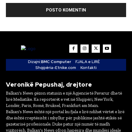
Dizajni:
BMC Computer
FJALA e LIRË
Shqipëria-Etnike.com
Kontakti
Veronikë Pepushaj, drejtore
Balkan's News gëzon statusin e një Agjencie të Pavarur dhe të
lirë Mediatike. Ka reporterët e vet në Shqipëri, New York,
Londër, Paris, Romë, Bruksel, Frankfurt am Main.
Balkan's News është një portal ku fjala e lirë ndihet vërtet e lirë
dhe është rreptësisht i mbyllur për publikime jashtë etikës së
gazetarisë profesionale. Duke patur një numër të madh
vizitorësh, Balkan's News ofron hapësira dhe mundësi ideale