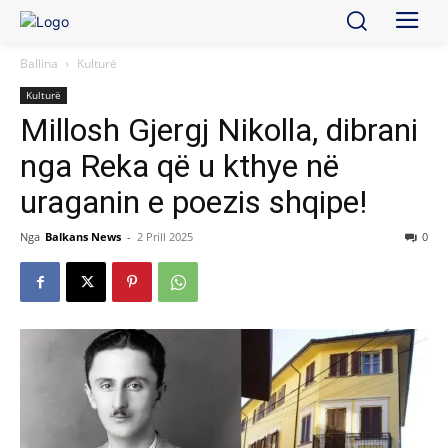
Ballina
Kulturë
Kulturë
Millosh Gjergj Nikolla, dibrani
nga Reka që u kthye në
uraganin e poezis shqipe!
Nga
Balkans News
-
2 Prill 2025
0