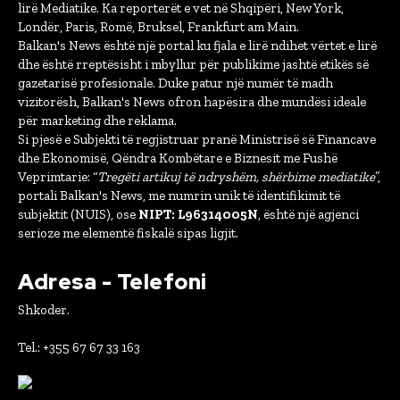
lirë Mediatike. Ka reporterët e vet në Shqipëri, New York,
Londër, Paris, Romë, Bruksel, Frankfurt am Main.
Balkan's News është një portal ku fjala e lirë ndihet vërtet e lirë
dhe është rreptësisht i mbyllur për publikime jashtë etikës së
gazetarisë profesionale. Duke patur një numër të madh
vizitorësh, Balkan's News ofron hapësira dhe mundësi ideale
për marketing dhe reklama.
Si pjesë e Subjekti të regjistruar pranë Ministrisë së Financave
dhe Ekonomisë, Qëndra Kombëtare e Biznesit me Fushë
Veprimtarie: “
Tregëti artikuj të ndryshëm, shërbime mediatike
”,
portali Balkan's News, me numrin unik të identifikimit të
subjektit (NUIS), ose
NIPT: L96314005N
, është një agjenci
serioze me elementë fiskalë sipas ligjit.
Adresa - Telefoni
Shkoder.
Tel.: +355 67 67 33 163