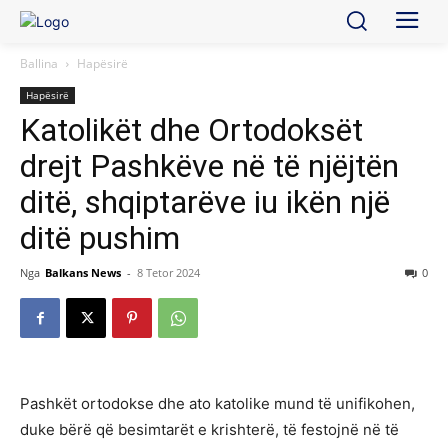
Ballina
Hapësirë
Hapësirë
Katolikët dhe Ortodoksët
drejt Pashkëve në të njëjtën
ditë, shqiptarëve iu ikën një
ditë pushim
Nga
Balkans News
-
8 Tetor 2024
0
Pashkët ortodokse dhe ato katolike mund të unifikohen,
duke bërë që besimtarët e krishterë, të festojnë në të