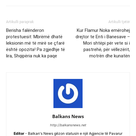
Artikulli paraprak
Artikulli tjetër
Berisha falënderon
Kur Flamur Noka emërohej
protestuesit: Mbrëmë dhatë
drejtor te Enti i Banesave –
leksionin më të mirë se çfarë
Mori shtëpi për vete si i
është opozita! Pa zgjedhje të
pastrehë, për vëllezërit,
lira, Shqipëria nuk ka paqe
motrën dhe kunatën
Balkans News
http://balkansnews.net
Editor
- Balkan's News gëzon statusin e një Agjencie të Pavarur