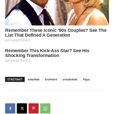
ETIKETIMET
katolikët
krishterë
ortodoksët
Papa