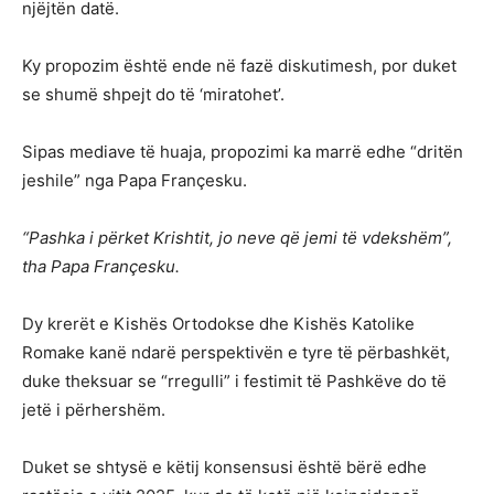
njëjtën datë.
Ky propozim është ende në fazë diskutimesh, por duket
se shumë shpejt do të ‘miratohet’.
Sipas mediave të huaja, propozimi ka marrë edhe “dritën
jeshile” nga Papa Françesku.
“Pashka i përket Krishtit, jo neve që jemi të vdekshëm”,
tha Papa Françesku.
Dy krerët e Kishës Ortodokse dhe Kishës Katolike
Romake kanë ndarë perspektivën e tyre të përbashkët,
duke theksuar se “rregulli” i festimit të Pashkëve do të
jetë i përhershëm.
Duket se shtysë e këtij konsensusi është bërë edhe