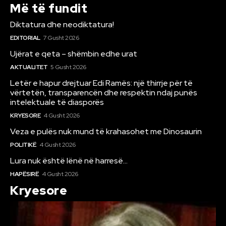
Më të fundit
Diktatura dhe neodiktatura!
EDITORIAL
7 Gusht 2026
Ujërat e qeta – shëmbin edhe urat
AKTUALITET
5 Gusht 2026
Letër e hapur drejtuar Edi Ramës: një thirrje për të
vërtetën, transparencën dhe respektin ndaj punës
intelektuale të diasporës
KRYESORE
4 Gusht 2026
Veza e pulës nuk mund të krahasohet me Dinosaurin
POLITIKË
4 Gusht 2026
Lura nuk është lënë në harresë…
HAPËSIRË
4 Gusht 2026
Kryesore