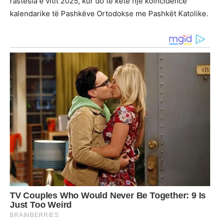
rastësia e vitit 2025, kur do të ketë një koincidencë
kalendarike të Pashkëve Ortodokse me Pashkët Katolike.
Continue
Reading