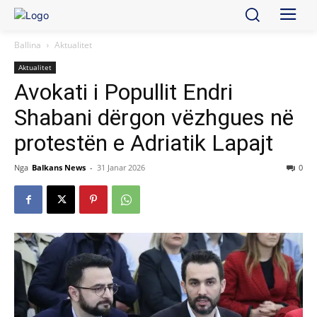
Ballina
Aktualitet
Aktualitet
Avokati i Popullit Endri
Shabani dërgon vëzhgues në
protestën e Adriatik Lapajt
Nga
Balkans News
-
31 Janar 2026
0