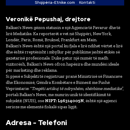
Shqipëria-Etnike.com
Kontakti
Veronikë Pepushaj, drejtore
Balkan's News gëzon statusin e një Agjencie të Pavarur dhe të
lirë Mediatike. Ka reporterët e vet në Shqipëri, New York,
Londër, Paris, Romë, Bruksel, Frankfurt am Main.
Balkan's News është një portal ku fjala e lirë ndihet vërtet e lirë
dhe është rreptësisht i mbyllur për publikime jashtë etikës së
gazetarisë profesionale. Duke patur një numër të madh
vizitorësh, Balkan's News ofron hapësira dhe mundësi ideale
për marketing dhe reklama.
Si pjesë e Subjekti të regjistruar pranë Ministrisë së Financave
dhe Ekonomisë, Qëndra Kombëtare e Biznesit me Fushë
Veprimtarie: “
Tregëti artikuj të ndryshëm, shërbime mediatike
”,
portali Balkan's News, me numrin unik të identifikimit të
subjektit (NUIS), ose
NIPT: L96314005N
, është një agjenci
serioze me elementë fiskalë sipas ligjit.
Adresa - Telefoni