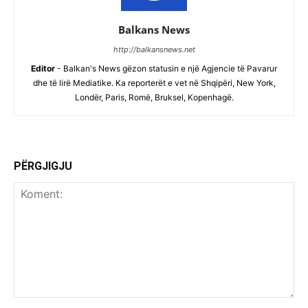
Balkans News
http://balkansnews.net
Editor
- Balkan's News gëzon statusin e një Agjencie të Pavarur
dhe të lirë Mediatike. Ka reporterët e vet në Shqipëri, New York,
Londër, Paris, Romë, Bruksel, Kopenhagë.
PËRGJIGJU