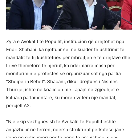
Zyra e Avokatit të Popullit, institucion që drejtohet nga
Endri Shabani, ka njoftuar se, në kuadër të ushtrimit të
mandatit te tij kushtetues për mbrojtjen e të drejtave dhe
lirive themelore të njeriut, ka ndërmarrë masa për
monitorimin e protestës së organizuar sot nga partia
“Shqipëria Bëhet”. Shabani, dikur drejtues i Nismës
Thurrje, ishte në koalicion me Lapajn në zgjedhjet e
kaluara parlamentare, ku morën vetëm një mandat,
përcjell A2.
“Një ekip vëzhguesish të Avokatit të Popullit është
angazhuar në terren, ndërsa strukturat përkatëse janë
vënë në gatishmëri për të qenë të pranishme, sipas