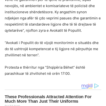
nevojës, në ambientet e komisariateve të policisë dhe
institucioneve shëndetësore. Ky angazhim synon
ndjekjen nga afër të çdo veprimi pasues dhe garantimin e
respektimit të standardeve ligjore dhe të të drejtave të
qytetarëve”, njofton zyra e Avokatit të Popullit.
“Avokati i Popullit do të vijojë monitorimin e situatës dhe
do të ushtrojë kompetencat e tij ligjore në përputhje me
zhvillimet në terren”.
Protesta e thërritur nga “Shqipëria Bëhet” është
parashikuar të zhvillohet në orën 17:00.