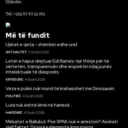
Shkoder.
Tel.: +355 67 67 33 163
Më të fundit
Ujërat e qeta – shëmbin edhe urat
AKTUALITET
5 Gusht 2026
Letër e hapur drejtuar Edi Ramës: një thirrje për të
vërtetën, transparencën dhe respektin ndaj punës
intelektuale të diasporës
KRYESORE
4 Gusht 2026
Veza e pulës nuk mund të krahasohet me Dinosaurin
POLITIKË
4 Gusht 2026
Lura nuk është lënë në harresë…
HAPËSIRË
4 Gusht 2026
Mëkatet e Ballukut: Pse SPAK nuk e arreston? Avokati
sjell faktet: Dosja ka elemente korrupsioni