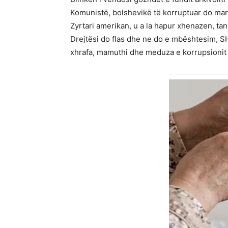
Komunistë, bolshevikë të korruptuar do marrin
Zyrtari amerikan, u a la hapur xhenazen, tani 
Drejtësi do flas dhe ne do e mbështesim, SHB
xhrafa, mamuthi dhe meduza e korrupsionit 