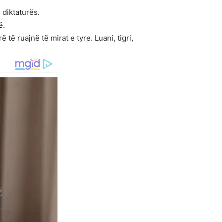
 diktaturës.
ë.
ë ruajnë të mirat e tyre. Luani, tigri,