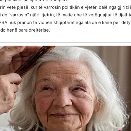
 vetë pjesë, kur të varrosin politikën e vjetër, dalë nga gjirizi i
do “varrosin” njëri-tjetrin, të majtë dhe të vetëquajtur të djatht
A nuk pranon të vidhen shqiptarët nga ata që e kanë për detyrë t
do henë para drejtërisë.