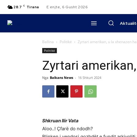
C
28.7
Tirana
E enjte, 6 Gusht 2026
Aktuali
Ballina
Politikë
Zyrtari amerikan, u la xhenazen hap
Politikë
Zyrtari amerikan,
Nga
Balkans News
-
16 Shkurt 2024
Shkruan Ilir Vata
Aloo..! Çfarë do ndodh?
Blinken i vendosi gozhdët e fundit arkivoliti 