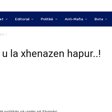
tet
Editorial
Politikë
Anti-Mafia
Bota
ur..!
 u la xhenazen hapur..!
të politikës së vjetër në Shqipëri.