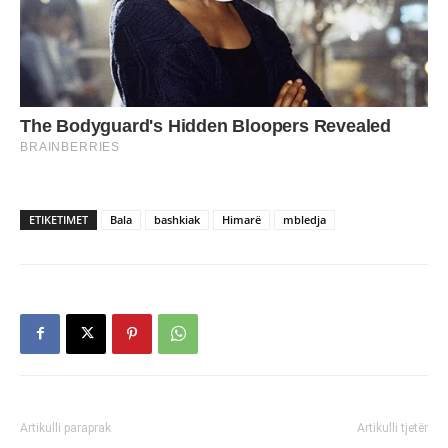
ETIKETIMET
Bala
bashkiak
Himarë
mbledja
Artikulli paraprak
Artikulli tjetër