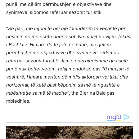
punë, me qëllim përmbushjen e objektivave dhe
synimeve, sidomos referuar sezonit turistik.
“
Së pari, më lejoni të bëj një falënderim të veçantë për
besimin që më është dhënë sot. Në muajt në vijim, fokusi
i Bashkisë Himarë do të jetë në punë, me qëllim
përmbushjen e objektivave dhe synimeve, sidomos
referuar sezonit turistik. Jam e ndërgjegjshme që asnjë
punë nuk bëhet vetëm, ndaj mendoj se pas 10 muajsh të
vështirë, Himara meriton që midis aktorësh vertikal dhe
horizontal, të ketë bashkëpunim sa më të ngushtë e
mbështetje sa më të madhe”
, tha Blerina Bala pas
mbledhjes.