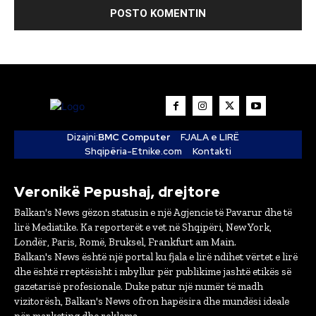
Dizajni:
BMC Computer
FJALA e LIRË
Shqipëria-Etnike.com
Kontakti
Veronikë Pepushaj, drejtore
Balkan's News gëzon statusin e një Agjencie të Pavarur dhe të
lirë Mediatike. Ka reporterët e vet në Shqipëri, New York,
Londër, Paris, Romë, Bruksel, Frankfurt am Main.
Balkan's News është një portal ku fjala e lirë ndihet vërtet e lirë
dhe është rreptësisht i mbyllur për publikime jashtë etikës së
gazetarisë profesionale. Duke patur një numër të madh
vizitorësh, Balkan's News ofron hapësira dhe mundësi ideale