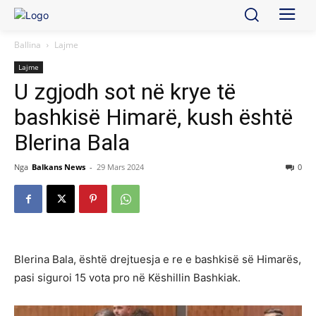
Ballina
Lajme
Lajme
U zgjodh sot në krye të
bashkisë Himarë, kush është
Blerina Bala
Nga
Balkans News
-
29 Mars 2024
0
Blerina Bala, është drejtuesja e re e bashkisë së Himarës,
pasi siguroi 15 vota pro në Këshillin Bashkiak.