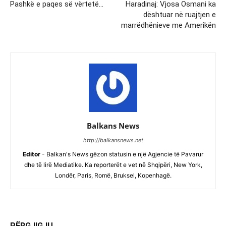
Pashkë e paqes së vërtetë…
Haradinaj: Vjosa Osmani ka
dështuar në ruajtjen e
marrëdhënieve me Amerikën
Balkans News
http://balkansnews.net
Editor
- Balkan's News gëzon statusin e një Agjencie të Pavarur
dhe të lirë Mediatike. Ka reporterët e vet në Shqipëri, New York,
Londër, Paris, Romë, Bruksel, Kopenhagë.
PËRGJIGJU