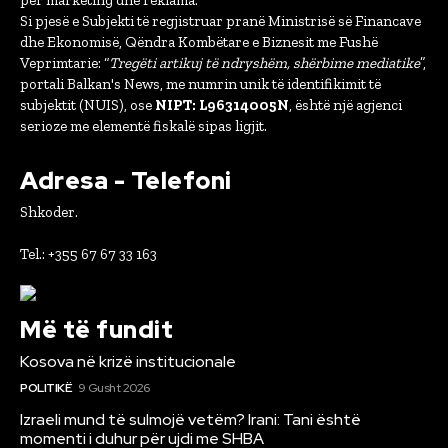
për marketing dhe reklama.
Si pjesë e Subjekti të regjistruar pranë Ministrisë së Financave
dhe Ekonomisë, Qëndra Kombëtare e Biznesit me Fushë
Veprimtarie: “
Tregëti artikuj të ndryshëm, shërbime mediatike
”,
portali Balkan's News, me numrin unik të identifikimit të
subjektit (NUIS), ose
NIPT: L96314005N
, është një agjenci
serioze me elementë fiskalë sipas ligjit.
Adresa - Telefoni
Shkoder.
Tel.: +355 67 67 33 163
Më të fundit
Kosova në krizë institucionale
POLITIKË
9 Gusht 2026
Izraeli mund të sulmojë vetëm? Irani: Tani është
momenti i duhur për ujdi me SHBA