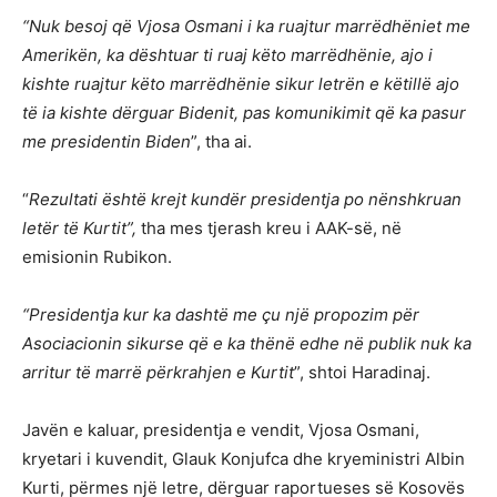
“Nuk besoj që Vjosa Osmani i ka ruajtur marrëdhëniet me
Amerikën, ka dështuar ti ruaj këto marrëdhënie, ajo i
kishte ruajtur këto marrëdhënie sikur letrën e këtillë ajo
të ia kishte dërguar Bidenit, pas komunikimit që ka pasur
me presidentin Biden
”, tha ai.
“
Rezultati është krejt kundër presidentja po nënshkruan
letër të Kurtit”,
tha mes tjerash kreu i AAK-së, në
emisionin Rubikon.
“Presidentja kur ka dashtë me çu një propozim për
Asociacionin sikurse që e ka thënë edhe në publik nuk ka
arritur të marrë përkrahjen e Kurtit
”, shtoi Haradinaj.
Javën e kaluar, presidentja e vendit, Vjosa Osmani,
kryetari i kuvendit, Glauk Konjufca dhe kryeministri Albin
Kurti, përmes një letre, dërguar raportueses së Kosovës