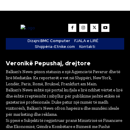
Dizajni:
BMC Computer
FJALA e LIRË
Shqipëria-Etnike.com
Kontakti
Veronikë Pepushaj, drejtore
Balkan's News gëzon statusin e një Agjencie të Pavarur dhe të
lirë Mediatike. Ka reporterët e vet në Shqipëri, New York,
Londër, Paris, Romë, Bruksel, Frankfurt am Main.
Balkan's News është një portal ku fjala e lirë ndihet vërtet e lirë
dhe është rreptësisht i mbyllur për publikime jashtë etikës së
gazetarisë profesionale. Duke patur një numër të madh
vizitorësh, Balkan's News ofron hapësira dhe mundësi ideale
për marketing dhe reklama.
Si pjesë e Subjekti të regjistruar pranë Ministrisë së Financave
dhe Ekonomisë, Qëndra Kombëtare e Biznesit me Fushë