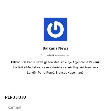
Balkans News
http://balkansnews.net
Editor
- Balkan's News gëzon statusin e një Agjencie të Pavarur
dhe të lirë Mediatike. Ka reporterët e vet në Shqipëri, New York,
Londër, Paris, Romë, Bruksel, Kopenhagë.
PËRGJIGJU