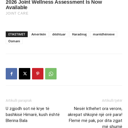
ETIKETIMET
Amerikën
dështuar
Haradinaj
marëdhënieve
Osmani
Artikulli paraprak
Artikulli tjetër
U zgjodh sot në krye të
Nesër kthehet ora verore,
bashkisë Himarë, kush është
akrepat shkojnë një orë para!
Blerina Bala
Flemë më pak, por dita zgjat
më shumë