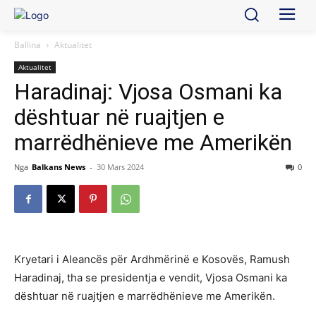
Ballina
Aktualitet
Aktualitet
Haradinaj: Vjosa Osmani ka
dështuar në ruajtjen e
marrëdhënieve me Amerikën
Nga
Balkans News
-
30 Mars 2024
0
Kryetari i Aleancës për Ardhmërinë e Kosovës, Ramush
Haradinaj, tha se presidentja e vendit, Vjosa Osmani ka
dështuar në ruajtjen e marrëdhënieve me Amerikën.