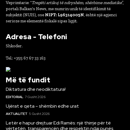
Veprimtarie: “
Tregëti artikuj të ndryshëm, shërbime mediatike
”,
portali Balkan's News, me numrin unik të identifikimit të
subjektit (NUIS), ose
NIPT: L96314005N
, është një agjenci
serioze me elementë fiskalë sipas ligjit.
Adresa - Telefoni
Shkoder.
Tel.: +355 67 67 33 163
Më të fundit
Diktatura dhe neodiktatura!
EDITORIAL
7 Gusht 2026
Ujërat e qeta – shëmbin edhe urat
AKTUALITET
5 Gusht 2026
Letër e hapur drejtuar Edi Ramës: një thirrje për të
vërtetën, transparencën dhe respektin ndaj punës