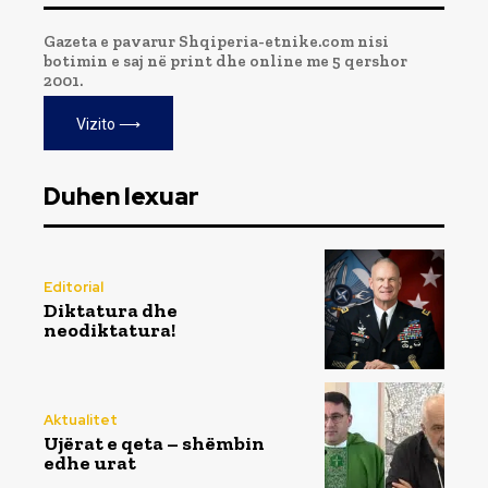
Gazeta e pavarur Shqiperia-etnike.com nisi
botimin e saj në print dhe online me 5 qershor
2001.
Vizito ⟶
Duhen lexuar
Editorial
Diktatura dhe
neodiktatura!
Aktualitet
Ujërat e qeta – shëmbin
edhe urat