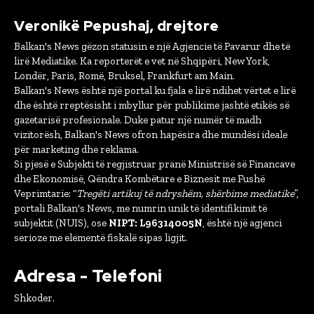
Veronikë Pepushaj, drejtore
Balkan's News gëzon statusin e një Agjencie të Pavarur dhe të
lirë Mediatike. Ka reporterët e vet në Shqipëri, New York,
Londër, Paris, Romë, Bruksel, Frankfurt am Main.
Balkan's News është një portal ku fjala e lirë ndihet vërtet e lirë
dhe është rreptësisht i mbyllur për publikime jashtë etikës së
gazetarisë profesionale. Duke patur një numër të madh
vizitorësh, Balkan's News ofron hapësira dhe mundësi ideale
për marketing dhe reklama.
Si pjesë e Subjekti të regjistruar pranë Ministrisë së Financave
dhe Ekonomisë, Qëndra Kombëtare e Biznesit me Fushë
Veprimtarie: “
Tregëti artikuj të ndryshëm, shërbime mediatike
”,
portali Balkan's News, me numrin unik të identifikimit të
subjektit (NUIS), ose
NIPT: L96314005N
, është një agjenci
serioze me elementë fiskalë sipas ligjit.
Adresa - Telefoni
Shkoder.