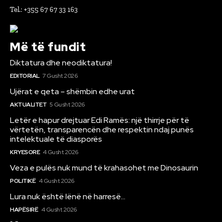
Tel.: +355 67 67 33 163
Më të fundit
Diktatura dhe neodiktatura!
EDITORIAL
7 Gusht 2026
Ujërat e qeta – shëmbin edhe urat
AKTUALITET
5 Gusht 2026
Letër e hapur drejtuar Edi Ramës: një thirrje për të
vërtetën, transparencën dhe respektin ndaj punës
intelektuale të diasporës
KRYESORE
4 Gusht 2026
Veza e pulës nuk mund të krahasohet me Dinosaurin
POLITIKË
4 Gusht 2026
Lura nuk është lënë në harresë…
HAPËSIRË
4 Gusht 2026