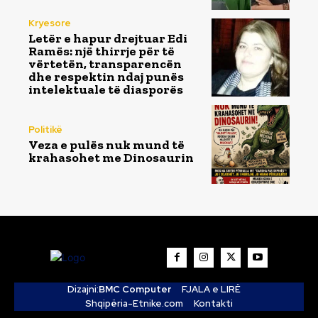
Kryesore
Letër e hapur drejtuar Edi
Ramës: një thirrje për të
vërtetën, transparencën
dhe respektin ndaj punës
intelektuale të diasporës
Politikë
Veza e pulës nuk mund të
krahasohet me Dinosaurin
Dizajni:
BMC Computer
FJALA e LIRË
Shqipëria-Etnike.com
Kontakti