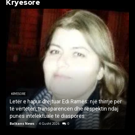
Kryesore
KRYESORE
Letër e hapur drejtuar Edi Ramës: një thirrje për
A
të vërtetën, transparencën dhe respektin ndaj
punës intelektuale të diasporës
p
Balkans News
-
4 Gusht 2026
0
B