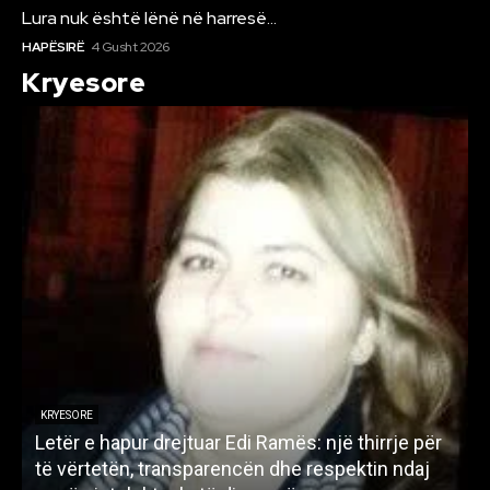
Lura nuk është lënë në harresë…
HAPËSIRË
4 Gusht 2026
Kryesore
KRYESORE
Letër e hapur drejtuar Edi Ramës: një thirrje për
A
të vërtetën, transparencën dhe respektin ndaj