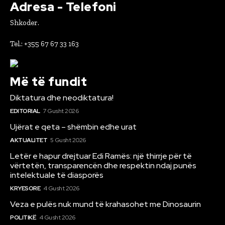
Adresa - Telefoni
Shkoder.
Tel.: +355 67 67 33 163
Më të fundit
Diktatura dhe neodiktatura!
EDITORIAL
7 Gusht 2026
Ujërat e qeta – shëmbin edhe urat
AKTUALITET
5 Gusht 2026
Letër e hapur drejtuar Edi Ramës: një thirrje për të
vërtetën, transparencën dhe respektin ndaj punës
intelektuale të diasporës
KRYESORE
4 Gusht 2026
Veza e pulës nuk mund të krahasohet me Dinosaurin
POLITIKË
4 Gusht 2026