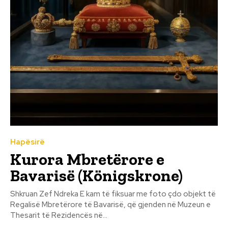
Hapësirë
Kurora Mbretërore e
Bavarisë (Königskrone)
Shkruan Zef Ndreka E kam të fiksuar me foto çdo objekt të
Regalisë Mbretërore të Bavarisë, që gjenden në Muzeun e
Thesarit të Rezidencës në...