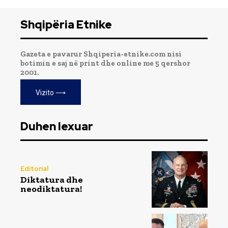
Shqipëria Etnike
Gazeta e pavarur Shqiperia-etnike.com nisi
botimin e saj në print dhe online me 5 qershor
2001.
Vizito ⟶
Duhen lexuar
Editorial
Diktatura dhe
neodiktatura!