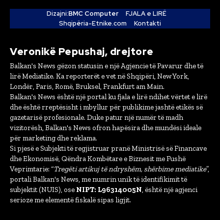
Dizajni:
BMC Computer
FJALA e LIRË
Shqipëria-Etnike.com
Kontakti
Veronikë Pepushaj, drejtore
Balkan's News gëzon statusin e një Agjencie të Pavarur dhe të
lirë Mediatike. Ka reporterët e vet në Shqipëri, New York,
Londër, Paris, Romë, Bruksel, Frankfurt am Main.
Balkan's News është një portal ku fjala e lirë ndihet vërtet e lirë
dhe është rreptësisht i mbyllur për publikime jashtë etikës së
gazetarisë profesionale. Duke patur një numër të madh
vizitorësh, Balkan's News ofron hapësira dhe mundësi ideale
për marketing dhe reklama.
Si pjesë e Subjekti të regjistruar pranë Ministrisë së Financave
dhe Ekonomisë, Qëndra Kombëtare e Biznesit me Fushë
Veprimtarie: “
Tregëti artikuj të ndryshëm, shërbime mediatike
”,
portali Balkan's News, me numrin unik të identifikimit të
subjektit (NUIS), ose
NIPT: L96314005N
, është një agjenci
serioze me elementë fiskalë sipas ligjit.