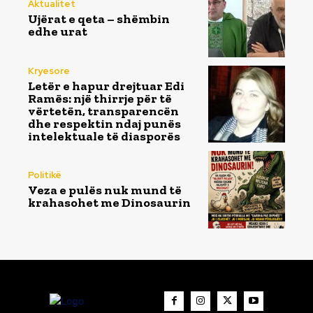
Aktualitet
Ujërat e qeta – shëmbin
edhe urat
Kryesore
Letër e hapur drejtuar Edi
Ramës: një thirrje për të
vërtetën, transparencën
dhe respektin ndaj punës
intelektuale të diasporës
Politikë
Veza e pulës nuk mund të
krahasohet me Dinosaurin