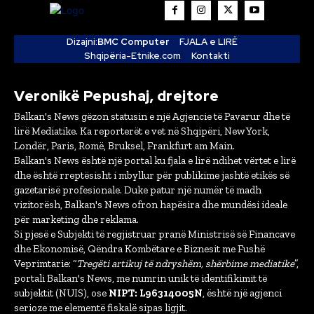
Dizajni:
BMC Computer
FJALA e LIRË
Shqipëria-Etnike.com
Kontakti
Veronikë Pepushaj, drejtore
Balkan's News gëzon statusin e një Agjencie të Pavarur dhe të
lirë Mediatike. Ka reporterët e vet në Shqipëri, New York,
Londër, Paris, Romë, Bruksel, Frankfurt am Main.
Balkan's News është një portal ku fjala e lirë ndihet vërtet e lirë
dhe është rreptësisht i mbyllur për publikime jashtë etikës së
gazetarisë profesionale. Duke patur një numër të madh
vizitorësh, Balkan's News ofron hapësira dhe mundësi ideale
për marketing dhe reklama.
Si pjesë e Subjekti të regjistruar pranë Ministrisë së Financave
dhe Ekonomisë, Qëndra Kombëtare e Biznesit me Fushë
Veprimtarie: “
Tregëti artikuj të ndryshëm, shërbime mediatike
”,
portali Balkan's News, me numrin unik të identifikimit të
subjektit (NUIS), ose
NIPT: L96314005N
, është një agjenci
serioze me elementë fiskalë sipas ligjit.