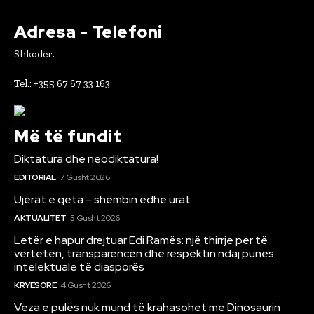
Adresa - Telefoni
Shkoder.
Tel.: +355 67 67 33 163
Më të fundit
Diktatura dhe neodiktatura!
EDITORIAL
7 Gusht 2026
Ujërat e qeta – shëmbin edhe urat
AKTUALITET
5 Gusht 2026
Letër e hapur drejtuar Edi Ramës: një thirrje për të
vërtetën, transparencën dhe respektin ndaj punës
intelektuale të diasporës
KRYESORE
4 Gusht 2026
Veza e pulës nuk mund të krahasohet me Dinosaurin