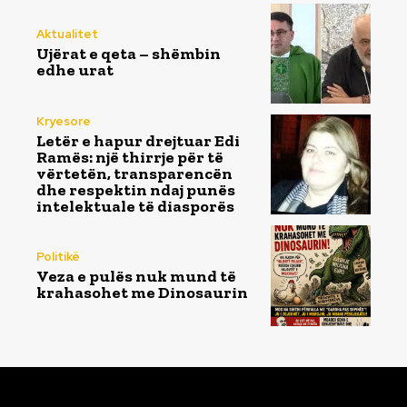
Aktualitet
Ujërat e qeta – shëmbin
edhe urat
Kryesore
Letër e hapur drejtuar Edi
Ramës: një thirrje për të
vërtetën, transparencën
dhe respektin ndaj punës
intelektuale të diasporës
Politikë
Veza e pulës nuk mund të
krahasohet me Dinosaurin