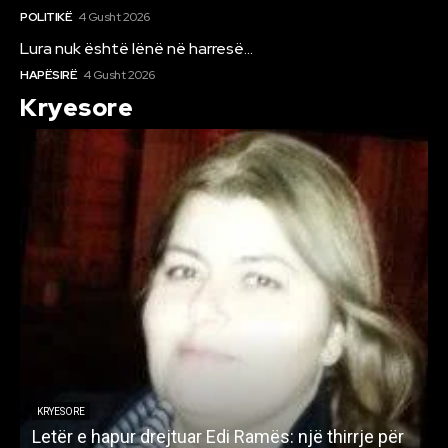
POLITIKË
4 Gusht 2026
Lura nuk është lënë në harresë…
HAPËSIRË
4 Gusht 2026
Kryesore
KRYESORE
Letër e hapur drejtuar Edi Ramës: një thirrje për
A