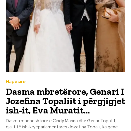
Hapësirë
Dasma mbretërore, Genari I
Jozefina Topaliit i përgjigjet
ish-it, Eva Muratit…
Dasma madhështore e Cindy Marina dhe Genar Topallit,
djalit të ish-kryeparlamentares Jozefina Topalli, ka qenë