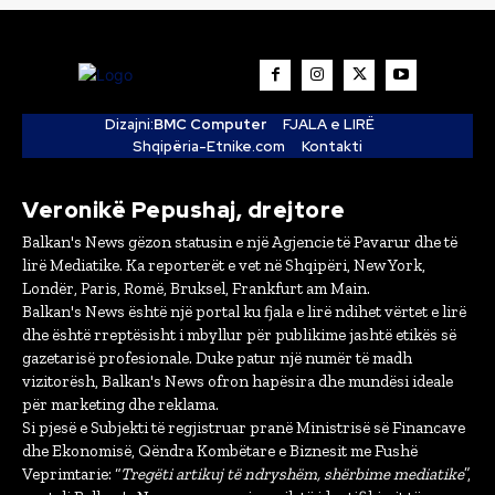
Dizajni:
BMC Computer
FJALA e LIRË
Shqipëria-Etnike.com
Kontakti
Veronikë Pepushaj, drejtore
Balkan's News gëzon statusin e një Agjencie të Pavarur dhe të
lirë Mediatike. Ka reporterët e vet në Shqipëri, New York,
Londër, Paris, Romë, Bruksel, Frankfurt am Main.
Balkan's News është një portal ku fjala e lirë ndihet vërtet e lirë
dhe është rreptësisht i mbyllur për publikime jashtë etikës së
gazetarisë profesionale. Duke patur një numër të madh
vizitorësh, Balkan's News ofron hapësira dhe mundësi ideale
për marketing dhe reklama.
Si pjesë e Subjekti të regjistruar pranë Ministrisë së Financave
dhe Ekonomisë, Qëndra Kombëtare e Biznesit me Fushë
Veprimtarie: “
Tregëti artikuj të ndryshëm, shërbime mediatike
”,