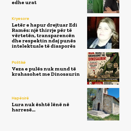
edhe urat
Kryesore
Letër e hapur drejtuar Edi
Ramës: një thirrje për të
vërtetën, transparencën
dhe respektin ndaj punës
intelektuale të diasporës
Politikë
Veza e pulës nuk mund të
krahasohet me Dinosaurin
Hapësirë
Lura nuk është lënë në
harresë…