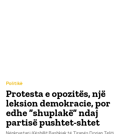
Politikë
Protesta e opozitës, një
leksion demokracie, por
edhe “shuplakë” ndaj
partisë pushtet-shtet
Nënkryetari i Këshillit Bashkiak të Tiranës Dorjan Teliti,