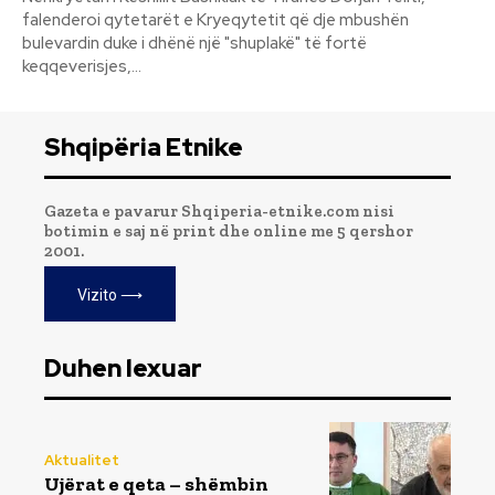
falenderoi qytetarët e Kryeqytetit që dje mbushën
bulevardin duke i dhënë një "shuplakë" të fortë
keqqeverisjes,...
Shqipëria Etnike
Gazeta e pavarur Shqiperia-etnike.com nisi
botimin e saj në print dhe online me 5 qershor
2001.
Vizito ⟶
Duhen lexuar
Aktualitet
Ujërat e qeta – shëmbin