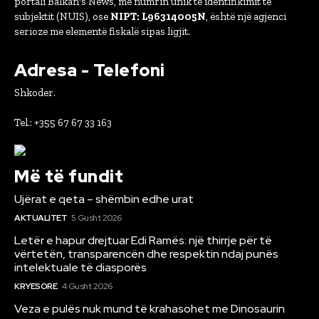
portali Balkan's News, me numrin unik të identifikimit të
subjektit (NUIS), ose
NIPT: L96314005N
, është një agjenci
serioze me elementë fiskalë sipas ligjit.
Adresa - Telefoni
Shkoder.
Tel.: +355 67 67 33 163
Më të fundit
Ujërat e qeta – shëmbin edhe urat
AKTUALITET
5 Gusht 2026
Letër e hapur drejtuar Edi Ramës: një thirrje për të
vërtetën, transparencën dhe respektin ndaj punës
intelektuale të diasporës
KRYESORE
4 Gusht 2026
Veza e pulës nuk mund të krahasohet me Dinosaurin