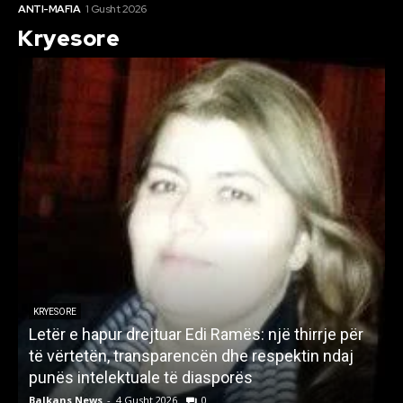
ANTI-MAFIA
1 Gusht 2026
Kryesore
KRYESORE
Letër e hapur drejtuar Edi Ramës: një thirrje për
A
të vërtetën, transparencën dhe respektin ndaj
punës intelektuale të diasporës
p
Balkans News
-
4 Gusht 2026
0
B