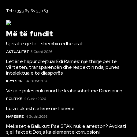
Tel.: +355 67 67 33 163
Më të fundit
Ujërat e qeta – shëmbin edhe urat
AKTUALITET
5 Gusht 2026
Letër e hapur drejtuar Edi Ramës: një thirrje për të
vërtetën, transparencën dhe respektin ndaj punës
intelektuale të diasporës
KRYESORE
4 Gusht 2026
Veza e pulës nuk mund të krahasohet me Dinosaurin
POLITIKË
4 Gusht 2026
Lura nuk është lënë në harresë…
HAPËSIRË
4 Gusht 2026
Mëkatet e Ballukut: Pse SPAK nuk e arreston? Avokati
sjell faktet: Dosja ka elemente korrupsioni