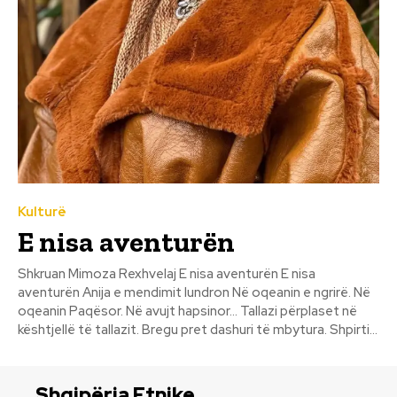
Kulturë
E nisa aventurën
Shkruan Mimoza Rexhvelaj E nisa aventurën E nisa
aventurën Anija e mendimit lundron Në oqeanin e ngrirë. Në
oqeanin Paqësor. Në avujt hapsinor... Tallazi përplaset në
kështjellë të tallazit. Bregu pret dashuri të mbytura. Shpirti...
Shqipëria Etnike