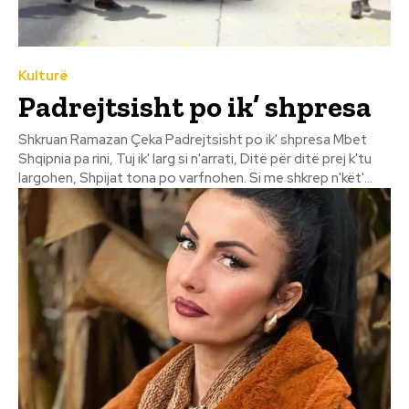
Kulturë
Padrejtsisht po ik’ shpresa
Shkruan Ramazan Çeka Padrejtsisht po ik' shpresa Mbet
Shqipnia pa rini, Tuj ik' larg si n'arrati, Ditë për ditë prej k'tu
largohen, Shpijat tona po varfnohen. Si me shkrep n'kët'...