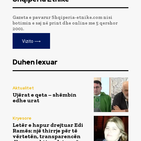
Gazeta e pavarur Shqiperia-etnike.com nisi
botimin e saj në print dhe online me 5 qershor
2001.
Vizito ⟶
Duhen lexuar
Aktualitet
Ujërat e qeta – shëmbin
edhe urat
Kryesore
Letër e hapur drejtuar Edi
Ramës: një thirrje për të
vërtetën, transparencën