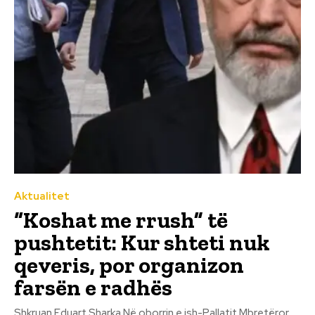
Aktualitet
“Koshat me rrush” të
pushtetit: Kur shteti nuk
qeveris, por organizon
farsën e radhës
Shkruan Eduart Sharka Në oborrin e ish-Pallatit Mbretëror,