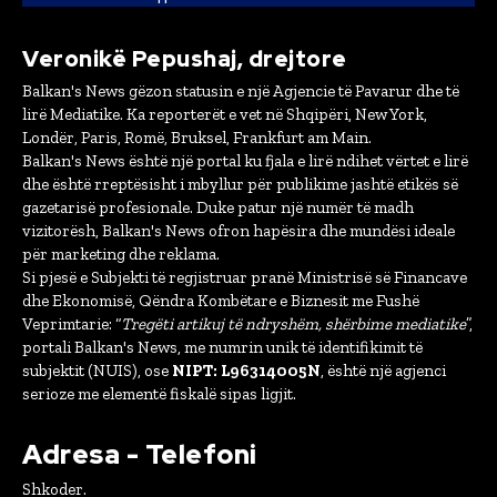
Veronikë Pepushaj, drejtore
Balkan's News gëzon statusin e një Agjencie të Pavarur dhe të
lirë Mediatike. Ka reporterët e vet në Shqipëri, New York,
Londër, Paris, Romë, Bruksel, Frankfurt am Main.
Balkan's News është një portal ku fjala e lirë ndihet vërtet e lirë
dhe është rreptësisht i mbyllur për publikime jashtë etikës së
gazetarisë profesionale. Duke patur një numër të madh
vizitorësh, Balkan's News ofron hapësira dhe mundësi ideale
për marketing dhe reklama.
Si pjesë e Subjekti të regjistruar pranë Ministrisë së Financave
dhe Ekonomisë, Qëndra Kombëtare e Biznesit me Fushë
Veprimtarie: “
Tregëti artikuj të ndryshëm, shërbime mediatike
”,
portali Balkan's News, me numrin unik të identifikimit të
subjektit (NUIS), ose
NIPT: L96314005N
, është një agjenci
serioze me elementë fiskalë sipas ligjit.
Adresa - Telefoni
Shkoder.