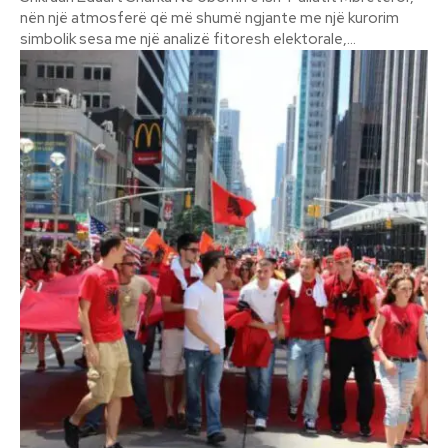
nën një atmosferë që më shumë ngjante me një kurorim
simbolik sesa me një analizë fitoresh elektorale,...