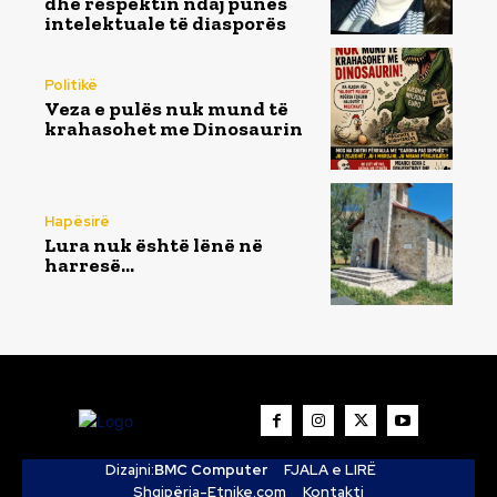
dhe respektin ndaj punës
intelektuale të diasporës
Politikë
Veza e pulës nuk mund të
krahasohet me Dinosaurin
Hapësirë
Lura nuk është lënë në
harresë…
Dizajni:
BMC Computer
FJALA e LIRË
Shqipëria-Etnike.com
Kontakti