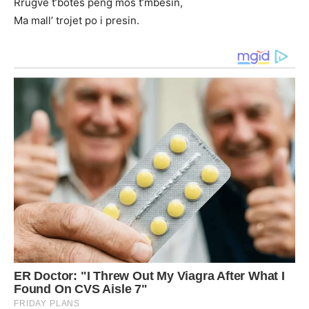
Rrugve t’botës peng mos t’mbesin,
Ma mall’ trojet po i presin.