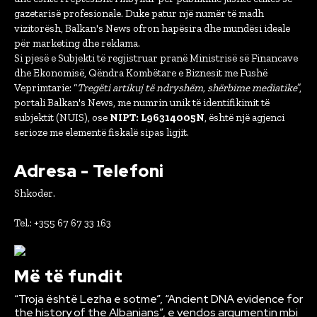
gazetarisë profesionale. Duke patur një numër të madh
vizitorësh, Balkan's News ofron hapësira dhe mundësi ideale
për marketing dhe reklama.
Si pjesë e Subjekti të regjistruar pranë Ministrisë së Financave
dhe Ekonomisë, Qëndra Kombëtare e Biznesit me Fushë
Veprimtarie: “
Tregëti artikuj të ndryshëm, shërbime mediatike
”,
portali Balkan's News, me numrin unik të identifikimit të
subjektit (NUIS), ose
NIPT: L96314005N
, është një agjenci
serioze me elementë fiskalë sipas ligjit.
Adresa - Telefoni
Shkoder.
Tel.: +355 67 67 33 163
Më të fundit
“Troja është Lezha e sotme”, “Ancient DNA evidence for
the history of the Albanians”, e vendos argumentin mbi