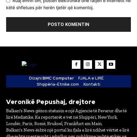
Ruaj emrin tim, postën elektronike dhe faqen e internetit në
këtë shfletues për herën tjetër që komentoj.
Dizajni:
BMC Computer
FJALA e LIRË
Shqipëria-Etnike.com
Kontakti
Veronikë Pepushaj, drejtore
Balkan's News gëzon statusin e një Agjencie të Pavarur dhe të
lirë Mediatike. Ka reporterët e vet në Shqipëri, New York,
Londër, Paris, Romë, Bruksel, Frankfurt am Main.
Balkan's News është një portal ku fjala e lirë ndihet vërtet e lirë
dhe është rreptësisht i mbyllur për publikime jashtë etikës së