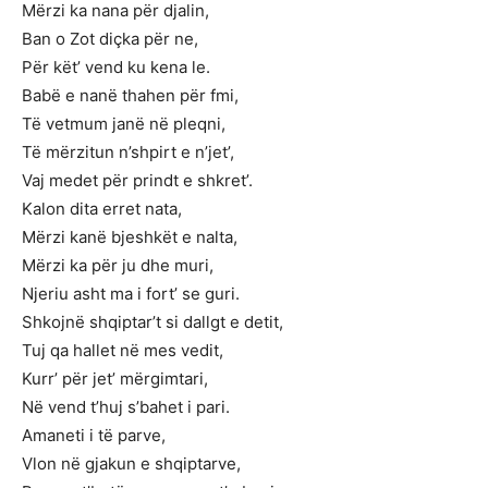
Mërzi ka nana për djalin,
Ban o Zot diçka për ne,
Për kët’ vend ku kena le.
Babë e nanë thahen për fmi,
Të vetmum janë në pleqni,
Të mërzitun n’shpirt e n’jet’,
Vaj medet për prindt e shkret’.
Kalon dita erret nata,
Mërzi kanë bjeshkët e nalta,
Mërzi ka për ju dhe muri,
Njeriu asht ma i fort’ se guri.
Shkojnë shqiptar’t si dallgt e detit,
Tuj qa hallet në mes vedit,
Kurr’ për jet’ mërgimtari,
Në vend t’huj s’bahet i pari.
Amaneti i të parve,
Vlon në gjakun e shqiptarve,