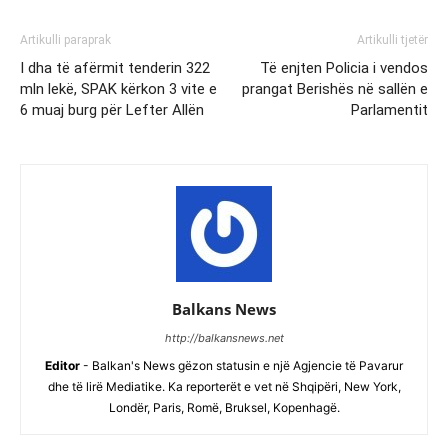
Artikulli paraprak
Artikulli tjetër
I dha të afërmit tenderin 322
Të enjten Policia i vendos
mln lekë, SPAK kërkon 3 vite e
prangat Berishës në sallën e
6 muaj burg për Lefter Allën
Parlamentit
Balkans News
http://balkansnews.net
Editor
- Balkan's News gëzon statusin e një Agjencie të Pavarur
dhe të lirë Mediatike. Ka reporterët e vet në Shqipëri, New York,
Londër, Paris, Romë, Bruksel, Kopenhagë.