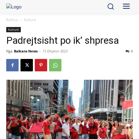
Ballina
Kulturë
Kulturë
Padrejtsisht po ik’ shpresa
Nga
Balkans News
-
15 Dhjetor 2023
0