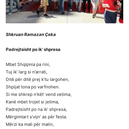
Shkruan Ramazan Çeka
Padrejtsisht po ik’ shpresa
Mbet Shqipnia pa rini,
Tuj ik’ larg si n’arrati,
Ditë për ditë prej k’tu largohen,
Shpijat tona po varfnohen.
Si me shkrep n’kët’ vend vetima,
Kanë mbet trojet si jetima,
Padrejtsisht po na ik’ shpresa,
Mërgimtart s’vijn’ as për festa.
Mërzi ka mali për malin,