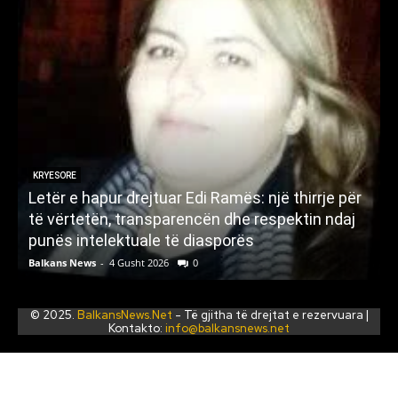
KRYESORE
Letër e hapur drejtuar Edi Ramës: një thirrje për
A
të vërtetën, transparencën dhe respektin ndaj
punës intelektuale të diasporës
p
Balkans News
-
4 Gusht 2026
0
B
© 2025.
BalkansNews.Net
- Të gjitha të drejtat e rezervuara |
Kontakto:
info@balkansnews.net