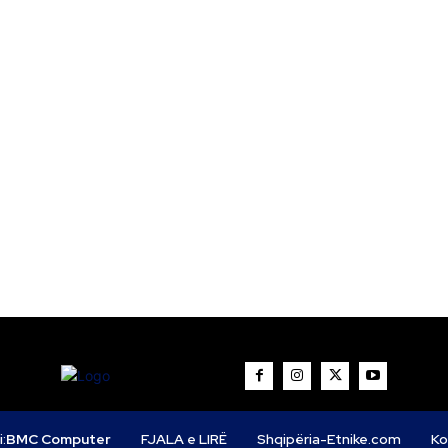
i:
BMC Computer
FJALA e LIRË
Shqipëria-Etnike.com
Ko