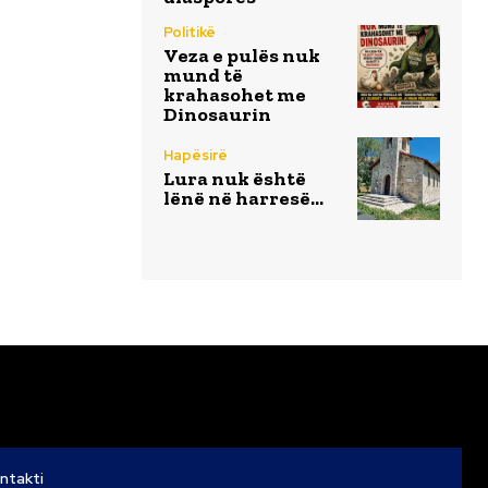
Politikë
Veza e pulës nuk
mund të
krahasohet me
Dinosaurin
Hapësirë
Lura nuk është
lënë në harresë…
ntakti