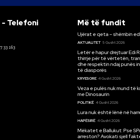
- Telefoni
Më të fundit
Ujërat e qeta – shëmbin ed
AKTUALITET
5 Gusht 2026
67 33 163
Letër e hapur drejtuar Edi 
thirrje për të vërtetën, tr
dhe respektin ndaj punës i
të diasporës
KRYESORE
4 Gusht 2026
Veza e pulës nuk mund të 
me Dinosaurin
POLITIKË
4 Gusht 2026
Lura nuk është lënë në har
HAPËSIRË
4 Gusht 2026
Mëkatet e Ballukut: Pse SP
arreston? Avokati sjell fakt