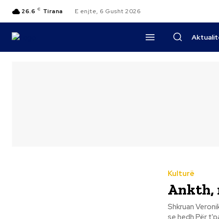
C
26.6
Tirana
E enjte, 6 Gusht 2026
Aktuali
Kulturë
Ankth,
Shkruan Veronike Shkreli Pepushaj Ankth,
se hedh Për t'parë mandej. Merak,plas n'mall T'mbyt