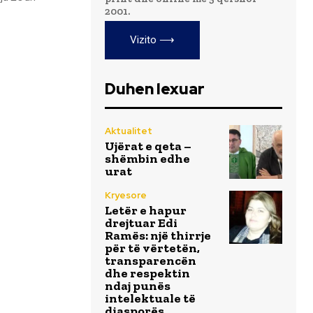
2001.
Vizito ⟶
Duhen lexuar
Aktualitet
Ujërat e qeta –
shëmbin edhe
urat
Kryesore
Letër e hapur
drejtuar Edi
Ramës: një thirrje
për të vërtetën,
transparencën
dhe respektin
ndaj punës
intelektuale të
diasporës