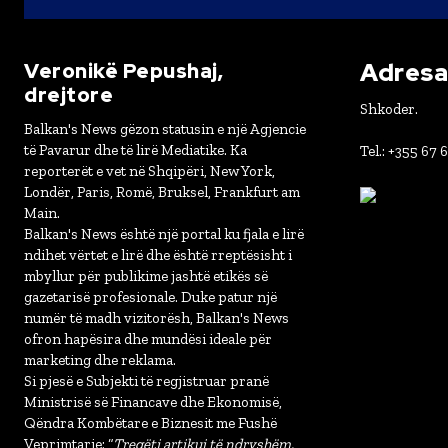
Adresa 
Veronikë Pepushaj,
drejtore
Shkoder.
Balkan's News gëzon statusin e një Agjencie
të Pavarur dhe të lirë Mediatike. Ka
Tel.: +355 67 
reporterët e vet në Shqipëri, New York,
Londër, Paris, Romë, Bruksel, Frankfurt am
Main.
Balkan's News është një portal ku fjala e lirë
ndihet vërtet e lirë dhe është rreptësisht i
mbyllur për publikime jashtë etikës së
gazetarisë profesionale. Duke patur një
numër të madh vizitorësh, Balkan's News
ofron hapësira dhe mundësi ideale për
marketing dhe reklama.
Si pjesë e Subjekti të regjistruar pranë
Ministrisë së Financave dhe Ekonomisë,
Qëndra Kombëtare e Biznesit me Fushë
Veprimtarie: “
Tregëti artikuj të ndryshëm,