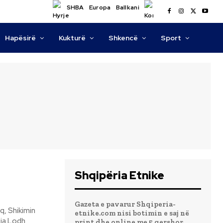
SHBA
Europa
Ballkani
Hapësirë
Kukturë
Shkencë
Sport
Shqipëria Etnike
Gazeta e pavarur Shqiperia-
etnike.com nisi botimin e saj në
print dhe online me 5 qershor