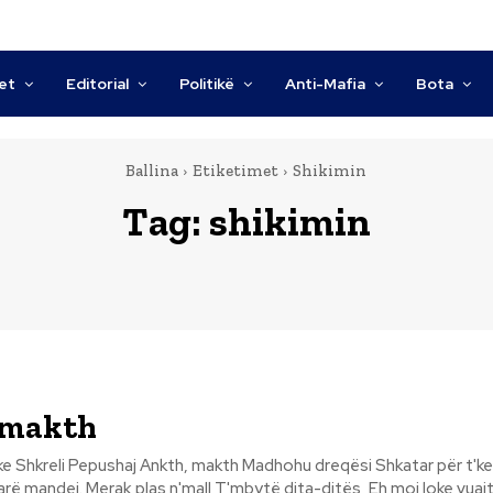
tet
Editorial
Politikë
Anti-Mafia
Bota
Ballina
Etiketimet
Shikimin
Tag:
shikimin
 makth
 makth Madhohu dreqësi Shkatar për t'keq, Shikimin
ë dita-ditës, Eh moj loke vuajtja Lodh