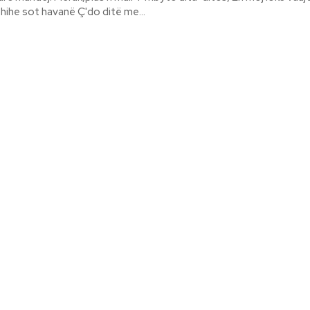
pirti e sytë. Shihe sot havanë Ç'do ditë me...