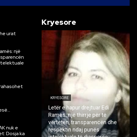
Kryesore
he urat
Ramës: një
ansparencën
ntelektuale
krahasohet
KRYESORE
Letër e hapur drejtuar Edi
resë…
Ramës: një thirrje për të
vërtetën, transparencën dhe
AK nuk e
respektin ndaj punës
et: Dosja ka
intelektuale të diasporës