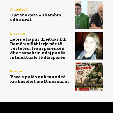
Aktualitet
Ujërat e qeta – shëmbin
edhe urat
Kryesore
Letër e hapur drejtuar Edi
Ramës: një thirrje për të
vërtetën, transparencën
dhe respektin ndaj punës
intelektuale të diasporës
Politikë
Veza e pulës nuk mund të
krahasohet me Dinosaurin