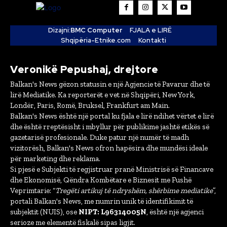
Dizajni:
BMC Computer
FJALA e LIRË
Shqipëria-Etnike.com
Kontakti
Veronikë Pepushaj, drejtore
Balkan's News gëzon statusin e një Agjencie të Pavarur dhe të
lirë Mediatike. Ka reporterët e vet në Shqipëri, New York,
Londër, Paris, Romë, Bruksel, Frankfurt am Main.
Balkan's News është një portal ku fjala e lirë ndihet vërtet e lirë
dhe është rreptësisht i mbyllur për publikime jashtë etikës së
gazetarisë profesionale. Duke patur një numër të madh
vizitorësh, Balkan's News ofron hapësira dhe mundësi ideale
për marketing dhe reklama.
Si pjesë e Subjekti të regjistruar pranë Ministrisë së Financave
dhe Ekonomisë, Qëndra Kombëtare e Biznesit me Fushë
Veprimtarie: “
Tregëti artikuj të ndryshëm, shërbime mediatike
”,
portali Balkan's News, me numrin unik të identifikimit të
subjektit (NUIS), ose
NIPT: L96314005N
, është një agjenci
serioze me elementë fiskalë sipas ligjit.