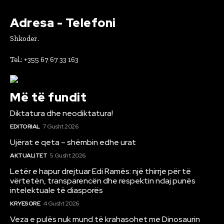
Adresa - Telefoni
Shkoder.
Tel.: +355 67 67 33 163
Më të fundit
Diktatura dhe neodiktatura!
EDITORIAL
7 Gusht 2026
Ujërat e qeta – shëmbin edhe urat
AKTUALITET
5 Gusht 2026
Letër e hapur drejtuar Edi Ramës: një thirrje për të
vërtetën, transparencën dhe respektin ndaj punës
intelektuale të diasporës
KRYESORE
4 Gusht 2026
Veza e pulës nuk mund të krahasohet me Dinosaurin