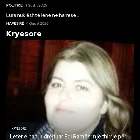
POLITIKË
4 Gusht 2026
Lura nuk është lënë në harresë…
HAPËSIRË
4 Gusht 2026
Kryesore
KRYESORE
Letër e hapur drejtuar Edi Ramës: një thirrje për
A