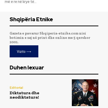
më e re në krye të...
Shqipëria Etnike
Gazeta e pavarur Shqiperia-etnike.com nisi
botimin e saj në print dhe online me 5 qershor
2001.
Vizito ⟶
Duhen lexuar
Editorial
Diktatura dhe
neodiktatura!