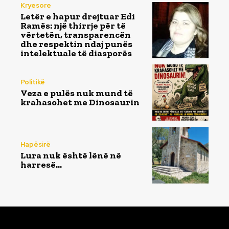
Kryesore
Letër e hapur drejtuar Edi
Ramës: një thirrje për të
vërtetën, transparencën
dhe respektin ndaj punës
intelektuale të diasporës
Politikë
Veza e pulës nuk mund të
krahasohet me Dinosaurin
Hapësirë
Lura nuk është lënë në
harresë…