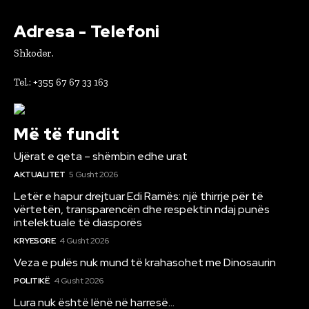
Adresa - Telefoni
Shkoder.
Tel.: +355 67 67 33 163
Më të fundit
Ujërat e qeta – shëmbin edhe urat
AKTUALITET
5 Gusht 2026
Letër e hapur drejtuar Edi Ramës: një thirrje për të
vërtetën, transparencën dhe respektin ndaj punës
intelektuale të diasporës
KRYESORE
4 Gusht 2026
Veza e pulës nuk mund të krahasohet me Dinosaurin
POLITIKË
4 Gusht 2026
Lura nuk është lënë në harresë…