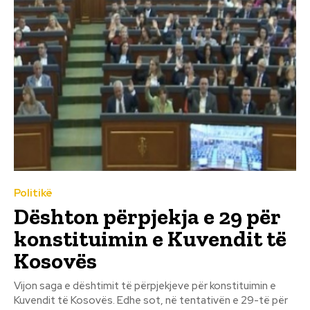
Politikë
Dështon përpjekja e 29 për
konstituimin e Kuvendit të
Kosovës
Vijon saga e dështimit të përpjekjeve për konstituimin e
Kuvendit të Kosovës. Edhe sot, në tentativën e 29-të për