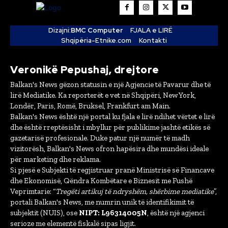
Dizajni:
BMC Computer
FJALA e LIRË
Shqipëria-Etnike.com
Kontakti
Veronikë Pepushaj, drejtore
Balkan's News gëzon statusin e një Agjencie të Pavarur dhe të
lirë Mediatike. Ka reporterët e vet në Shqipëri, New York,
Londër, Paris, Romë, Bruksel, Frankfurt am Main.
Balkan's News është një portal ku fjala e lirë ndihet vërtet e lirë
dhe është rreptësisht i mbyllur për publikime jashtë etikës së
gazetarisë profesionale. Duke patur një numër të madh
vizitorësh, Balkan's News ofron hapësira dhe mundësi ideale
për marketing dhe reklama.
Si pjesë e Subjekti të regjistruar pranë Ministrisë së Financave
dhe Ekonomisë, Qëndra Kombëtare e Biznesit me Fushë
Veprimtarie: “
Tregëti artikuj të ndryshëm, shërbime mediatike
”,
portali Balkan's News, me numrin unik të identifikimit të
subjektit (NUIS), ose
NIPT: L96314005N
, është një agjenci
serioze me elementë fiskalë sipas ligjit.