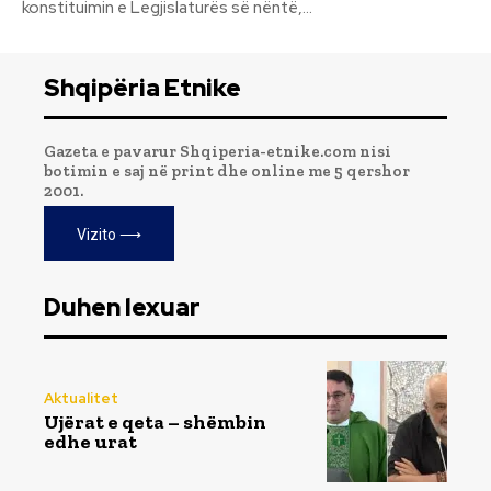
konstituimin e Legjislaturës së nëntë,...
Shqipëria Etnike
Gazeta e pavarur Shqiperia-etnike.com nisi
botimin e saj në print dhe online me 5 qershor
2001.
Vizito ⟶
Duhen lexuar
Aktualitet
Ujërat e qeta – shëmbin
edhe urat