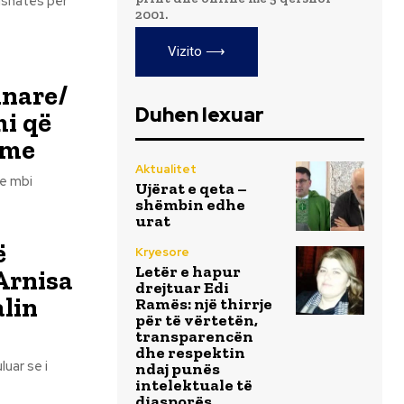
2001.
Vizito ⟶
inare/
Duhen lexuar
mi që
ime
Aktualitet
je mbi
Ujërat e qeta –
shëmbin edhe
urat
ë
Kryesore
Letër e hapur
 Arnisa
drejtuar Edi
alin
Ramës: një thirrje
për të vërtetën,
transparencën
dhe respektin
luar se i
ndaj punës
intelektuale të
diasporës