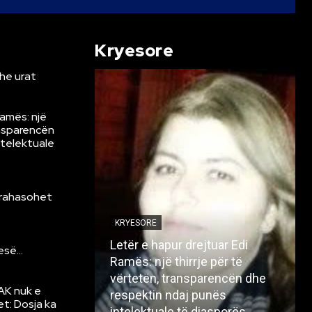
Kryesore
he urat
Ramës: një
ansparencën
ntelektuale
krahasohet
KRYESORE
Letër e hapur drejtuar Edi
resë…
Ramës: një thirrje për të
vërtetën, transparencën dhe
AK nuk e
respektin ndaj punës
et: Dosja ka
intelektuale të diasporës