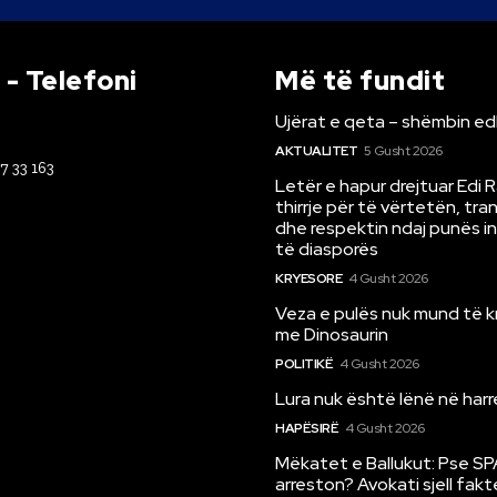
- Telefoni
Më të fundit
Ujërat e qeta – shëmbin ed
AKTUALITET
5 Gusht 2026
67 33 163
Letër e hapur drejtuar Edi 
thirrje për të vërtetën, tr
dhe respektin ndaj punës i
të diasporës
KRYESORE
4 Gusht 2026
Veza e pulës nuk mund të 
me Dinosaurin
POLITIKË
4 Gusht 2026
Lura nuk është lënë në har
HAPËSIRË
4 Gusht 2026
Mëkatet e Ballukut: Pse SP
arreston? Avokati sjell fakt