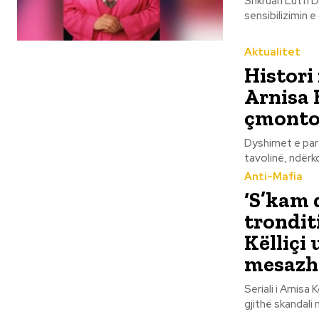
Shkruan Lutfi Dervishi Një foto e Ministres Diella, me një fustan
sensibilizimin e 
Aktualitet
Histori
Arnisa K
çmontoi
Dyshimet e para
tavolinë, ndërko
Anti-Mafia
‘S’kam d
trondit
Këlliçi
mesazh
Seriali i Arnisa
gjithë skandali 