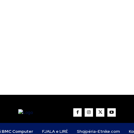
i:
BMC Computer
FJALA e LIRË
Shqipëria-Etnike.com
Ko