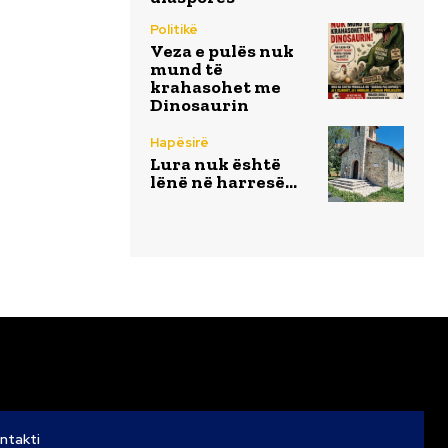
Politikë
Veza e pulës nuk
mund të
krahasohet me
Dinosaurin
Hapësirë
Lura nuk është
lënë në harresë…
ntakti