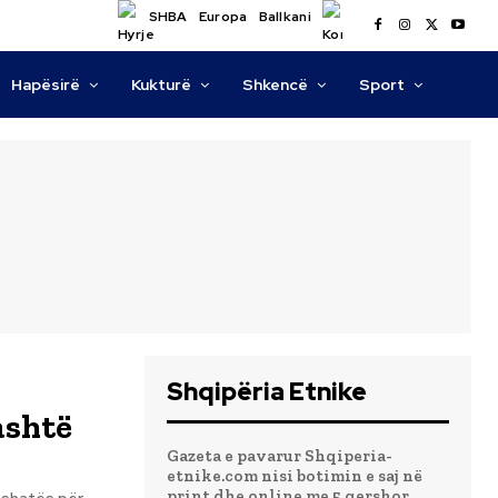
SHBA
Europa
Ballkani
Hapësirë
Kukturë
Shkencë
Sport
Shqipëria Etnike
ashtë
Gazeta e pavarur Shqiperia-
etnike.com nisi botimin e saj në
print dhe online me 5 qershor