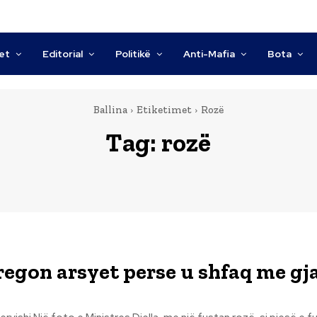
tet
Editorial
Politikë
Anti-Mafia
Bota
Ballina
Etiketimet
Rozë
Tag:
rozë
tregon arsyet perse u shfaq me gj