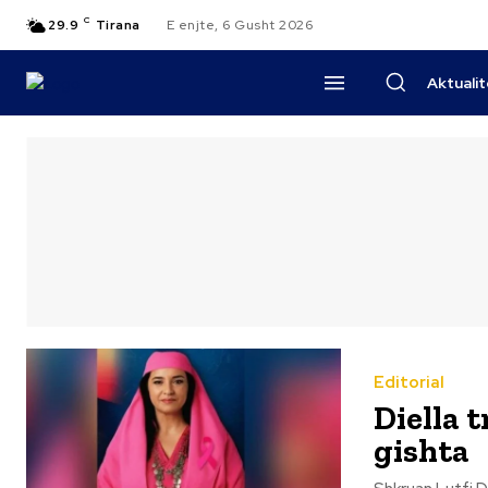
C
29.9
Tirana
E enjte, 6 Gusht 2026
Aktuali
Editorial
Diella 
gishta