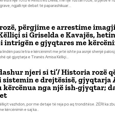
 rozë, si pjesë e fushatës për
grave, ngjalli një debat të paparashikuar....
 rozë, përgjime e arrestime imagj
ëlliçi si Griselda e Kavajës, heti
 intrigën e gjyqtares me kërcën
 lindën pasi letra e kërcënimit me jetë ishte pa asnjë shenjë palos
hë që gjyqtarja e Tiranës Arnisa Këlliçi...
ashur njeri si ti’/ Historia rozë q
i sistemin e drejtësisë, gjyqtarja
 u kërcënua nga një ish-gjyqtar; d
et
 Këlliçit vazhdon, por me detaje të reja po aq tronditëse. ZËRI ka zbu
me kërcënimin e saj ka...