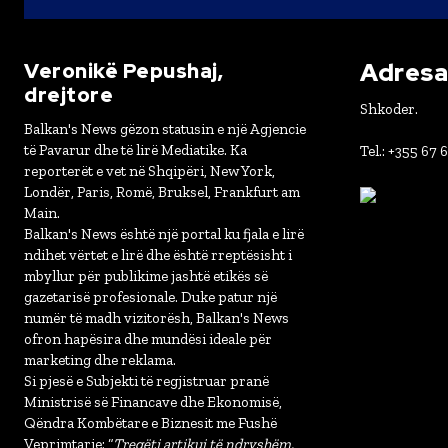
Adresa 
Veronikë Pepushaj,
drejtore
Shkoder.
Balkan's News gëzon statusin e një Agjencie
të Pavarur dhe të lirë Mediatike. Ka
Tel.: +355 67 
reporterët e vet në Shqipëri, New York,
Londër, Paris, Romë, Bruksel, Frankfurt am
Main.
Balkan's News është një portal ku fjala e lirë
ndihet vërtet e lirë dhe është rreptësisht i
mbyllur për publikime jashtë etikës së
gazetarisë profesionale. Duke patur një
numër të madh vizitorësh, Balkan's News
ofron hapësira dhe mundësi ideale për
marketing dhe reklama.
Si pjesë e Subjekti të regjistruar pranë
Ministrisë së Financave dhe Ekonomisë,
Qëndra Kombëtare e Biznesit me Fushë
Veprimtarie: “
Tregëti artikuj të ndryshëm,