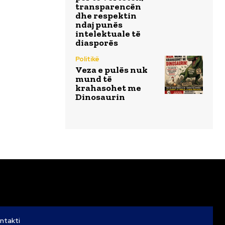
transparencën
dhe respektin
ndaj punës
intelektuale të
diasporës
Politikë
Veza e pulës nuk
mund të
krahasohet me
Dinosaurin
ntakti