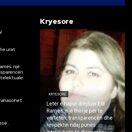
Kryesore
!
he urat
Ramës: një
ansparencën
ntelektuale
KRYESORE
krahasohet
Letër e hapur drejtuar Edi
Ramës: një thirrje për të
vërtetën, transparencën dhe
resë…
respektin ndaj punës
intelektuale të diasporës