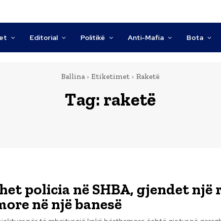
tet
Editorial
Politikë
Anti-Mafia
Bota
Ballina
Etiketimet
Raketë
Tag:
raketë
et policia në SHBA, gjendet një 
ore në një banesë