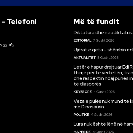
- Telefoni
Më të fundit
Diktatura dhe neodiktatura
EDITORIAL
7 Gusht 2026
67 33 163
Ujërat e qeta – shëmbin ed
AKTUALITET
5 Gusht 2026
Letër e hapur drejtuar Edi 
thirrje për të vërtetën, tr
dhe respektin ndaj punës i
të diasporës
KRYESORE
4 Gusht 2026
Veza e pulës nuk mund të 
me Dinosaurin
POLITIKË
4 Gusht 2026
Lura nuk është lënë në har
HAPËSIRË
4 Gusht 2026