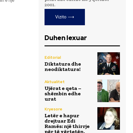
in e një
2001.
Vizito ⟶
Duhen lexuar
Editorial
Diktatura dhe
neodiktatura!
Aktualitet
Ujërat e qeta –
shëmbin edhe
urat
Kryesore
Letër e hapur
drejtuar Edi
Ramës: një thirrje
për të vërtetën,