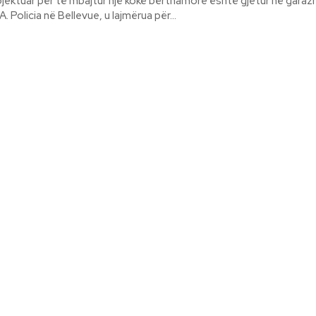
ojektuar për të mbajtur një kokë bërthamore është gjetur në garazh
banese në SHBA. Policia në Bellevue, u lajmërua për...