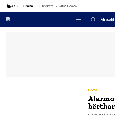
C
34.3
Tirana
E premte, 7 Gusht 2026
Aktuali
Bota
Alarmoh
bërtham