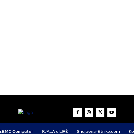
i:
BMC Computer
FJALA e LIRË
Shqipëria-Etnike.com
Ko