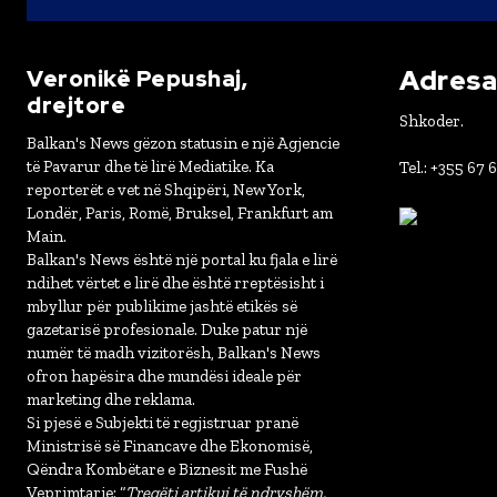
Adresa 
Veronikë Pepushaj,
drejtore
Shkoder.
Balkan's News gëzon statusin e një Agjencie
të Pavarur dhe të lirë Mediatike. Ka
Tel.: +355 67 
reporterët e vet në Shqipëri, New York,
Londër, Paris, Romë, Bruksel, Frankfurt am
Main.
Balkan's News është një portal ku fjala e lirë
ndihet vërtet e lirë dhe është rreptësisht i
mbyllur për publikime jashtë etikës së
gazetarisë profesionale. Duke patur një
numër të madh vizitorësh, Balkan's News
ofron hapësira dhe mundësi ideale për
marketing dhe reklama.
Si pjesë e Subjekti të regjistruar pranë
Ministrisë së Financave dhe Ekonomisë,
Qëndra Kombëtare e Biznesit me Fushë
Veprimtarie: “
Tregëti artikuj të ndryshëm,