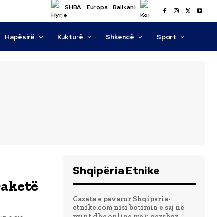
SHBA
Europa
Ballkani
Hapësirë
Kukturë
Shkencë
Sport
Shqipëria Etnike
raketë
Gazeta e pavarur Shqiperia-
etnike.com nisi botimin e saj në
print dhe online me 5 qershor