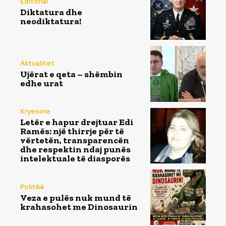
Editorial
Diktatura dhe
neodiktatura!
Aktualitet
Ujërat e qeta – shëmbin
edhe urat
Kryesore
Letër e hapur drejtuar Edi
Ramës: një thirrje për të
vërtetën, transparencën
dhe respektin ndaj punës
intelektuale të diasporës
Politikë
Veza e pulës nuk mund të
krahasohet me Dinosaurin