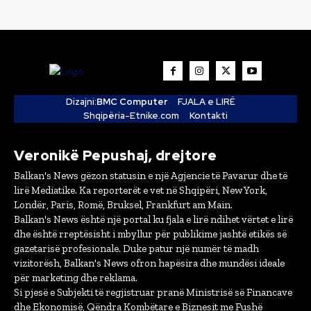
Dizajni:
BMC Computer
FJALA e LIRË
Shqipëria-Etnike.com
Kontakti
Veronikë Pepushaj, drejtore
Balkan's News gëzon statusin e një Agjencie të Pavarur dhe të
lirë Mediatike. Ka reporterët e vet në Shqipëri, New York,
Londër, Paris, Romë, Bruksel, Frankfurt am Main.
Balkan's News është një portal ku fjala e lirë ndihet vërtet e lirë
dhe është rreptësisht i mbyllur për publikime jashtë etikës së
gazetarisë profesionale. Duke patur një numër të madh
vizitorësh, Balkan's News ofron hapësira dhe mundësi ideale
për marketing dhe reklama.
Si pjesë e Subjekti të regjistruar pranë Ministrisë së Financave
dhe Ekonomisë, Qëndra Kombëtare e Biznesit me Fushë