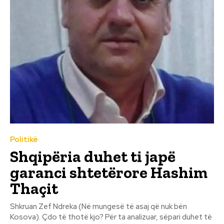
Politikë
Shqipëria duhet ti japë
garanci shtetërore Hashim
Thaçit
Shkruan Zef Ndreka (Në mungesë të asaj që nuk bën
Kosova). Çdo të thotë kjo? Për ta analizuar, sëpari duhet të