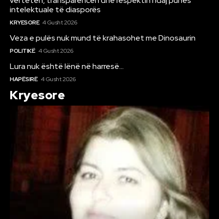
vërtetën, transparencën dhe respektin ndaj punës
intelektuale të diasporës
KRYESORE
4 Gusht 2026
Veza e pulës nuk mund të krahasohet me Dinosaurin
POLITIKË
4 Gusht 2026
Lura nuk është lënë në harresë…
HAPËSIRË
4 Gusht 2026
Kryesore