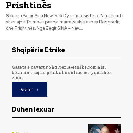
Prishtinës
Shkruan Beqir Sina New York Dy kongresistet e Nju Jorkut i
shkruajnë Trump-it për një marrëveshjeje mes Beogradit
dhe Prishtinës. Nga Beqir SINA – New...
Shqipëria Etnike
Gazeta e pavarur Shqiperia-etnike.com nisi
botimin e saj në print dhe online me 5 qershor
2001.
Vizito ⟶
Duhen lexuar