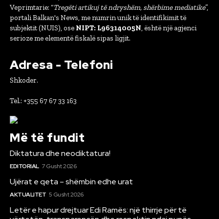
Veprimtarie: “
Tregëti artikuj të ndryshëm, shërbime mediatike
”,
portali Balkan's News, me numrin unik të identifikimit të
subjektit (NUIS), ose
NIPT: L96314005N
, është një agjenci
serioze me elementë fiskalë sipas ligjit.
Adresa - Telefoni
Shkoder.
Tel.: +355 67 67 33 163
Më të fundit
Diktatura dhe neodiktatura!
EDITORIAL
7 Gusht 2026
Ujërat e qeta – shëmbin edhe urat
AKTUALITET
5 Gusht 2026
Letër e hapur drejtuar Edi Ramës: një thirrje për të